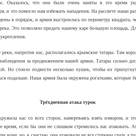
ас. Оказалось, что они были очень заняты в это время ук
ря, и это помогло нам избежать нападения. На рассвете наши р
ены в порядок, и армия выстроилась по периметру квадрата, ч
 река. Это позволяло придать нашему каре большую площадь. 
 укрепления.
 реки, напротив нас, располагались крымские татары. Там кор
 наблюдения за продвижением нашей армии. Татары сильно дос
ой. Но стоило подвести несколько пушек, чтобы их припугнут
ься подальше. Наша армия была окружена рогатками, которые 
Трёхдневная атака турок
кружила нас со всех сторон, намереваясь взять измором, и эт
ое время, если бы они не слишком стремились нас атаковать. А
ри ночи, но, к счастью, они атаковали не все стороны сразу, а т