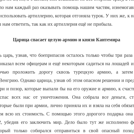
яло нам каждый раз оказывать помощь нашим частям, изнемогав
спользовать артиллерию, которая отгоняла турок. У них же, к 
 нам ответить, так как их артиллерия ещё не прибыла.
Царица спасает целую армию и князя Кантемира
 царь, узнав, что боеприпасов осталось только чтобы три раза
иказал всем офицерам и ещё некоторым садиться на лошадей и 
чью проложить дорогу сквозь турецкую армию, а затем 
енгрию. Однако царица, узнав об этом опасном решении и пред
ери и позор, которые выпали бы на его оружие и армию, к счас
спас всех нас от уничтожения. Она собрала все деньги, ст
торые были при армии, лично приняла их и взяла на себя обяза
ам всю их стоимость. С помощью этого дорогого подарка она
, убедив его заключить мир. Дело было тут же исполнено ф
торый только собирался отправиться в свой опасный похо