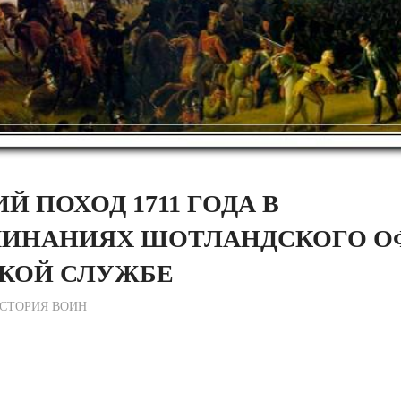
Й ПОХОД 1711 ГОДА В
ИНАНИЯХ ШОТЛАНДСКОГО О
СКОЙ СЛУЖБЕ
журный по Редакции
СТОРИЯ ВОИН