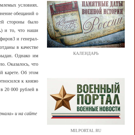
емлемых условиях.
лнение обещаний о
ей стороны было
.
) и то, что наши
фиров3 и генерал-
отданы в качестве
КАЛЕНДАРЬ
выдан. Однако им
ло. Оказалось, что
й карете. Об этом
относился к князю
в 20 000 рублей в
нала» и на сайте
MILPORTAL.RU