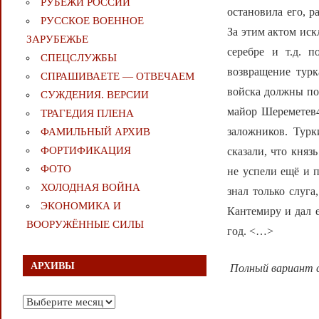
РУБЕЖИ РОССИИ
остановила его, р
РУССКОЕ ВОЕННОЕ
За этим актом ис
ЗАРУБЕЖЬЕ
серебре и т.д. 
СПЕЦСЛУЖБЫ
возвращение тур
СПРАШИВАЕТЕ — ОТВЕЧАЕМ
войска должны по
СУЖДЕНИЯ. ВЕРСИИ
майор Шереметев
ТРАГЕДИЯ ПЛЕНА
заложников. Турк
ФАМИЛЬНЫЙ АРХИВ
ФОРТИФИКАЦИЯ
сказали, что княз
ФОТО
не успели ещё и п
ХОЛОДНАЯ ВОЙНА
знал только слуга
ЭКОНОМИКА И
Кантемиру и дал е
ВООРУЖЁННЫЕ СИЛЫ
год. <…>
АРХИВЫ
Полный вариант 
Архивы