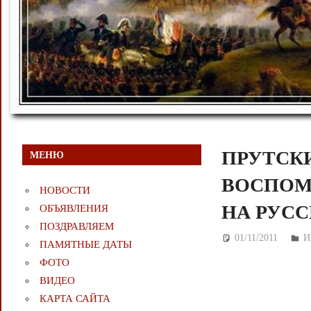
ПРУТСКИ
МЕНЮ
ВОСПОМ
НОВОСТИ
НА РУС
ОБЪЯВЛЕНИЯ
ПОЗДРАВЛЯЕМ
01/11/2011
Де
И
ПАМЯТНЫЕ ДАТЫ
ФОТО
ВИДЕО
КАРТА САЙТА