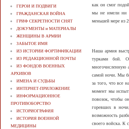
как он смог подо
ГЕРОИ И ПОДВИГИ
мы не имели ни м
ГРАЖДАНСКАЯ ВОЙНА
меньшей мере из 2
ГРИФ СЕКРЕТНОСТИ СНЯТ
ДОКУМЕНТЫ и МАТЕРИАЛЫ
ЖЕНЩИНЫ В АРМИИ
ЗАБЫТОЕ ИМЯ
Наша армия выстр
ИЗ ИСТОРИИ ФОРТИФИКАЦИИ
ИЗ РЕДАКЦИОННОЙ ПОЧТЫ
турками бой. О
ИЗ ФОНДОВ ВОЕННЫХ
многочисленную а
АРХИВОВ
самой ночи. Мы б
ИМЕНА И СУДЬБЫ
за того, что все 
ИНТЕРНЕТ-ПРИЛОЖЕНИЕ
момент мы испыт
ИНФОРМАЦИОННОЕ
повозок, чтобы он
ПРОТИВОБОРСТВО
горевших в ночи,
ИСТОРИОГРАФИЯ
возможность разб
ИСТОРИЯ ВОЕННОЙ
своего войска. К 
МЕДИЦИНЫ