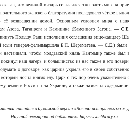
ассказав, что великий визирь согласился заключить мир на при
ключительного женского благоразумия последовало чёткое выпо
по её возвращении домой. Основным условием мира с наш
кам Азова, Таганрога и Каминика (Каменного Затона. —
С.Е
кинуть Польшу. Ради исполнения соглашения вице-канцлер Ша
4 (сын генерал-фельдмаршала Б.П. Шереметева. —
С.Е.
) были 
и настаивали, чтобы молдавский князь Кантемир также был 
ь покинул наш лагерь, и большинство из нас также в это повери
одумать о договоре, как царица укрыла его в своей собственно
, который носил князю еду. Царь с тех пор очень уважительно 
му земли в России и на Украине, а также назначил содержание 
статьи читайте в бумажной версии «Военно-исторического жур
Научной электронной библиотеки
http
:
www
.
elibrary
.
ru