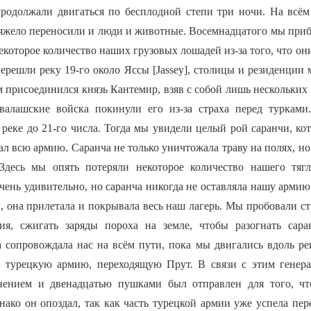
родолжали двигаться по бесплодной степи три ночи. На всё
тяжело переносили и люди и животные. Восемнадцатого мы приб
екоторое количество наших грузовых лошадей из-за того, что о
решли реку 19-го около Яссы [Jassey], столицы и резиденции м
м присоединился князь Кантемир, взяв с собой лишь нескольки
валашские войска покинули его из-за страха перед туркам
 реке до 21-го числа. Тогда мы увидели целый рой саранчи, ко
вал всю армию. Саранча не только уничтожала траву на полях, н
 Здесь мы опять потеряли некоторое количество нашего тягл
чень удивительно, но саранча никогда не оставляла нашу армию
, она прилетала и покрывала весь наш лагерь. Мы пробовали ст
ия, сжигать заряды пороха на земле, чтобы разогнать сара
 сопровождала нас на всём пути, пока мы двигались вдоль рек
 турецкую армию, переходящую Прут. В связи с этим генера
нением и двенадцатью пушками был отправлен для того, ч
ко он опоздал, так как часть турецкой армии уже успела пере