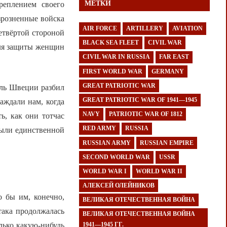
МЕТКИ
реплением своего
азрозненные войска
AIR FORCE
ARTILLERY
AVIATION
етвёртой стороной
BLACK SEA FLEET
CIVIL WAR
Для защиты женщин
CIVIL WAR IN RUSSIA
FAR EAST
FIRST WORLD WAR
GERMANY
GREAT PATRIOTIC WAR
оль Швеции разбил
GREAT PATRIOTIC WAR OF 1941—1945
аждали нам, когда
NAVY
PATRIOTIC WAR OF 1812
ь, как они тотчас
RED ARMY
RUSSIA
были единственной
RUSSIAN ARMY
RUSSIAN EMPIRE
SECOND WORLD WAR
USSR
WORLD WAR I
WORLD WAR II
АЛЕКСЕЙ ОЛЕЙНИКОВ
о бы им, конечно,
ВЕЛИКАЯ ОТЕЧЕСТВЕННАЯ ВОЙНА
така продолжалась
ВЕЛИКАЯ ОТЕЧЕСТВЕННАЯ ВОЙНА
олько какую-нибудь
1941—1945 ГГ.