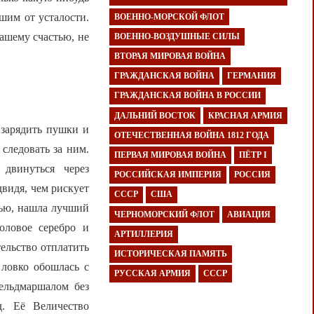
шим от усталости.
ВОЕННО-МОРСКОЙ ФЛОТ
нашему счастью, не
ВОЕННО-ВОЗДУШНЫЕ СИЛЫ
ВТОРАЯ МИРОВАЯ ВОЙНА
ГРАЖДАНСКАЯ ВОЙНА
ГЕРМАНИЯ
ГРАЖДАНСКАЯ ВОЙНА В РОССИИ
ДАЛЬНИЙ ВОСТОК
КРАСНАЯ АРМИЯ
 зарядить пушки и
ОТЕЧЕСТВЕННАЯ ВОЙНА 1812 ГОДА
следовать за ним.
ПЕРВАЯ МИРОВАЯ ВОЙНА
ПЁТР I
двинуться через
РОССИЙСКАЯ ИМПЕРИЯ
РОССИЯ
видя, чем рискует
СССР
США
тью, нашла лучший
ЧЕРНОМОРСКИЙ ФЛОТ
АВИАЦИЯ
оловое серебро и
АРТИЛЛЕРИЯ
тельство отплатить
ИСТОРИЧЕСКАЯ ПАМЯТЬ
 ловко обошлась с
РУССКАЯ АРМИЯ
СССР
ельдмаршалом без
д. Её Величество