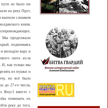
м пути не было ни
ыли на реку Прут,
ни выпили слишком
олдавского князя.
х сопровождающих.
и. Мы продолжали
торый, поднимаясь
о и молодую кору и
ового скота из-за
. И, как только мы
релять из пушки и
нчу, но всё было
и до 27-го числа,
л Янус1 вместе с
тобы помешать их
йти реку до того,