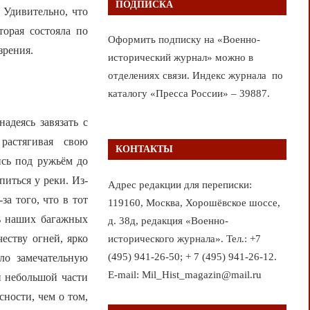
ПОДПИСКА
 Удивительно, что
орая состояла по
Оформить подписку на «Военно-
зрения.
исторический журнал» можно в
отделениях связи. Индекс журнала по
каталогу «Пресса России» – 39887.
адеясь завязать с
растягивая свою
КОНТАКТЫ
ись под ружьём до
иться у реки. Из-
Адрес редакции для переписки:
за того, что в тот
119160, Москва, Хорошёвское шоссе,
ь наших багажных
д. 38д, редакция «Военно-
еству огней, ярко
исторического журнала». Тел.: +7
(495) 941-26-50; + 7 (495) 941-26-12.
ало замечательную
E-mail: Mil_Hist_magazin@mail.ru
и небольшой части
сности, чем о том,