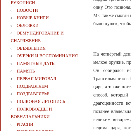
РУКОПИСИ
одну. Это позвол
НОВОСТИ
Мы также смогли и
НОВЫЕ КНИГИ
было пушек, чтобы
ОБЛОЖКИ
ОБМУНДИРОВАНИЕ И
СНАРЯЖЕНИЕ
ОБЪЯВЛЕНИЯ
На четвёртый день
ОЧЕРКИ И ВОСПОМИНАНИЯ
мелкое оружие, пр
ПАМЯТНЫЕ ДАТЫ
Он собирался но
ПАМЯТЬ
Трансильванию в В
ПЕРВАЯ МИРОВАЯ
ПОЗДРАВЛЯЕМ
царь, а также пот
ПОЗДРАВЛЯЕМ!
способ, который 
ПОЛКОВАЯ ЛЕТОПИСЬ
драгоценности, ко
ПОЛКОВОДЦЫ И
позднее владельц
ВОЕНАЧАЛЬНИКИ
великим визирем2
РГАСПИ
ведома царя, ко