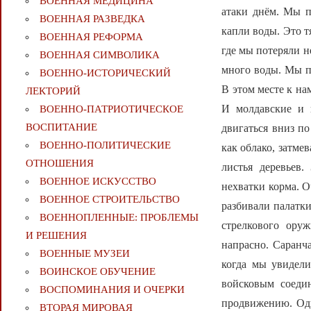
ВОЕННАЯ МЕДИЦИНА
атаки днём. Мы п
ВОЕННАЯ РАЗВЕДКА
капли воды. Это 
ВОЕННАЯ РЕФОРМА
где мы потеряли н
ВОЕННАЯ СИМВОЛИКА
много воды. Мы пе
ВОЕННО-ИСТОРИЧЕСКИЙ
В этом месте к на
ЛЕКТОРИЙ
И молдавские и 
ВОЕННО-ПАТРИОТИЧЕСКОЕ
ВОСПИТАНИЕ
двигаться вниз по
ВОЕННО-ПОЛИТИЧЕСКИE
как облако, затме
ОТНОШЕНИЯ
листья деревьев.
ВОЕННОЕ ИСКУССТВО
нехватки корма. О
ВОЕННОЕ СТРОИТЕЛЬСТВО
разбивали палатки
ВОЕННОПЛЕННЫЕ: ПРОБЛЕМЫ
стрелкового оруж
И РЕШЕНИЯ
напрасно. Саранча
ВОЕННЫЕ МУЗЕИ
когда мы увидели
ВОИНСКОЕ ОБУЧЕНИЕ
войсковым соеди
ВОСПОМИНАНИЯ И ОЧЕРКИ
продвижению. Одна
ВТОРАЯ МИРОВАЯ