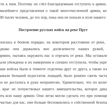
йти к ним. Поэтому он счёл благоразумным отступить к армии.
алейшего представления о такой многочисленной армии, кот
00 тысяч человек, до тех пор, пока они не попали в поле нашего 
Построение русских войск на реке Прут
оилась в боевом порядке, на некотором расстоянии от реки, н
днако они держались вне досягаемости наших ружей, 
рмию, пытаясь окружить нас и отрезать от реки. Мы оставал
ыли убеждены в их намерении и спешно отступили, чтобы укреп
наши войска были в темноте отделены друг от друга, а также из-
ывали большой недостаток лошадей, было решено сжечь част
и не достались в руки неприятелю. Удивительно, что по колич
 враг не почувствовал нашего замешательства, которое дав
ить всю нашу армию. Они легко могли сделать это при помощ
счастью для нас, они больше беспокоились о собственной безопа