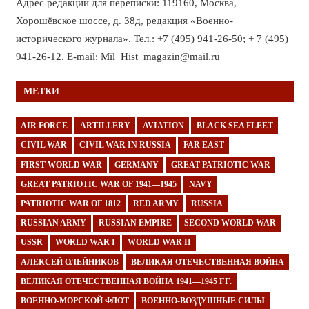
Адрес редакции для переписки: 119160, Москва,
Хорошёвское шоссе, д. 38д, редакция «Военно-
исторического журнала». Тел.: +7 (495) 941-26-50; + 7 (495)
941-26-12. E-mail: Mil_Hist_magazin@mail.ru
МЕТКИ
AIR FORCE
ARTILLERY
AVIATION
BLACK SEA FLEET
CIVIL WAR
CIVIL WAR IN RUSSIA
FAR EAST
FIRST WORLD WAR
GERMANY
GREAT PATRIOTIC WAR
GREAT PATRIOTIC WAR OF 1941—1945
NAVY
PATRIOTIC WAR OF 1812
RED ARMY
RUSSIA
RUSSIAN ARMY
RUSSIAN EMPIRE
SECOND WORLD WAR
USSR
WORLD WAR I
WORLD WAR II
АЛЕКСЕЙ ОЛЕЙНИКОВ
ВЕЛИКАЯ ОТЕЧЕСТВЕННАЯ ВОЙНА
ВЕЛИКАЯ ОТЕЧЕСТВЕННАЯ ВОЙНА 1941—1945 ГГ.
ВОЕННО-МОРСКОЙ ФЛОТ
ВОЕННО-ВОЗДУШНЫЕ СИЛЫ