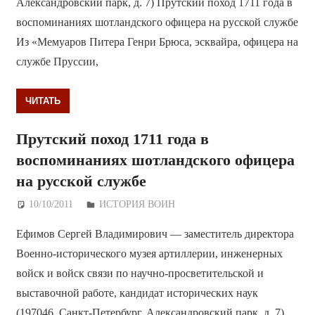
Александровский парк, д. 7) Прутский поход 1711 года в
воспоминаниях шотландского офицера на русской службе
Из «Мемуаров Питера Генри Брюса, эсквайра, офицера на
службе Пруссии,
ЧИТАТЬ
Прутский поход 1711 года в
воспоминаниях шотландского офицера
на русской службе
10/10/2011
Дежурный по Редакции
ИСТОРИЯ ВОИН
Ефимов Сергей Владимирович — заместитель директора
Военно-исторического музея артиллерии, инженерных
войск и войск связи по научно-просветительской и
выставочной работе, кандидат исторических наук
(197046, Санкт-Петербург, Александровский парк, д. 7)