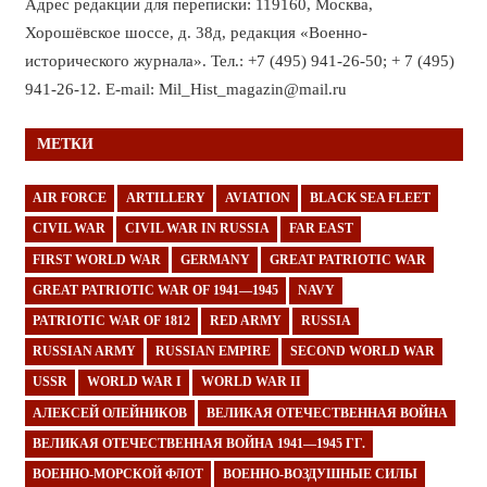
Адрес редакции для переписки: 119160, Москва,
Хорошёвское шоссе, д. 38д, редакция «Военно-
исторического журнала». Тел.: +7 (495) 941-26-50; + 7 (495)
941-26-12. E-mail: Mil_Hist_magazin@mail.ru
МЕТКИ
AIR FORCE
ARTILLERY
AVIATION
BLACK SEA FLEET
CIVIL WAR
CIVIL WAR IN RUSSIA
FAR EAST
FIRST WORLD WAR
GERMANY
GREAT PATRIOTIC WAR
GREAT PATRIOTIC WAR OF 1941—1945
NAVY
PATRIOTIC WAR OF 1812
RED ARMY
RUSSIA
RUSSIAN ARMY
RUSSIAN EMPIRE
SECOND WORLD WAR
USSR
WORLD WAR I
WORLD WAR II
АЛЕКСЕЙ ОЛЕЙНИКОВ
ВЕЛИКАЯ ОТЕЧЕСТВЕННАЯ ВОЙНА
ВЕЛИКАЯ ОТЕЧЕСТВЕННАЯ ВОЙНА 1941—1945 ГГ.
ВОЕННО-МОРСКОЙ ФЛОТ
ВОЕННО-ВОЗДУШНЫЕ СИЛЫ