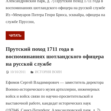
Александровский парк, д. 7) Прутский поход 1711 года в
воспоминаниях шотландского офицера на русской службе
Из «Мемуаров Питера Генри Брюса, эсквайра, офицера на
службе Пруссии,
ЧИТАТЬ
Прутский поход 1711 года в
воспоминаниях шотландского офицера
на русской службе
10/10/2011
Дежурный по Редакции
ИСТОРИЯ ВОИН
Ефимов Сергей Владимирович — заместитель директора
Военно-исторического музея артиллерии, инженерных
войск и войск связи по научно-просветительской и
выставочной работе, кандидат исторических наук
(197046, Санкт-Петербург, Александровский парк, д. 7)