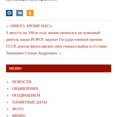
Навигация
Предыдущая
«НИКТО, КРОМЕ НАС!»
Следующая
публикация
3 августа на 108-м году жизни скончался заслуженный
по
публикация
деятель науки РСФСР, лауреат Государственной премии
записям
СССР, доктор философских наук генерал-майор в отставке
Тюшкевич Степан Андреевич.
МЕНЮ
НОВОСТИ
ОБЪЯВЛЕНИЯ
ПОЗДРАВЛЯЕМ
ПАМЯТНЫЕ ДАТЫ
ФОТО
ВИДЕО