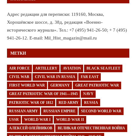
Адрес редакции для переписки: 119160, Москва,
Хорошёвское шоссе, д. 38д, редакция «Военно-
исторического журнала». Тел.: +7 (495) 941-26-50; + 7 (495)
941-26-12. E-mail: Mil_Hist_magazin@mail.ru
МЕТКИ
AIR FORCE
ARTILLERY
AVIATION
BLACK SEA FLEET
CIVIL WAR
CIVIL WAR IN RUSSIA
FAR EAST
FIRST WORLD WAR
GERMANY
GREAT PATRIOTIC WAR
GREAT PATRIOTIC WAR OF 1941—1945
NAVY
PATRIOTIC WAR OF 1812
RED ARMY
RUSSIA
RUSSIAN ARMY
RUSSIAN EMPIRE
SECOND WORLD WAR
USSR
WORLD WAR I
WORLD WAR II
АЛЕКСЕЙ ОЛЕЙНИКОВ
ВЕЛИКАЯ ОТЕЧЕСТВЕННАЯ ВОЙНА