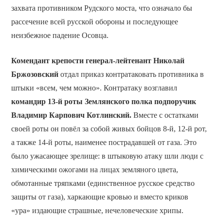
захвата противником Рудского моста, что означало бы
рассечение всей русской обороны и последующее
неизбежное падение Осовца.
Комендант крепости генерал-лейтенант Николай
Бржозовский
отдал приказ контратаковать противника в
штыки «всем, чем можно». Контратаку возглавил
командир 13-й роты Землянского полка подпоручик
Владимир Карпович Котлинский.
Вместе с остатками
своей роты он повёл за собой живых бойцов 8-й, 12-й рот,
а также 14-й роты, наименее пострадавшей от газа. Это
было ужасающее зрелище: в штыковую атаку шли люди с
химическими ожогами на лицах земляного цвета,
обмотанные тряпками (единственное русское средство
защиты от газа), харкающие кровью и вместо криков
«ура» издающие страшные, нечеловеческие хрипы.