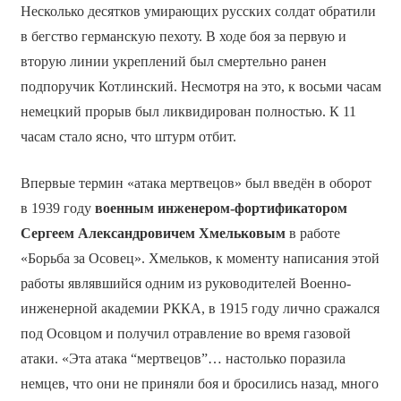
Несколько десятков умирающих русских солдат обратили
в бегство германскую пехоту. В ходе боя за первую и
вторую линии укреплений был смертельно ранен
подпоручик Котлинский. Несмотря на это, к восьми часам
немецкий прорыв был ликвидирован полностью. К 11
часам стало ясно, что штурм отбит.
Впервые термин «атака мертвецов» был введён в оборот
в 1939 году
военным инженером-фортификатором
Сергеем Александровичем Хмельковым
в работе
«Борьба за Осовец». Хмельков, к моменту написания этой
работы являвшийся одним из руководителей Военно-
инженерной академии РККА, в 1915 году лично сражался
под Осовцом и получил отравление во время газовой
атаки. «Эта атака “мертвецов”… настолько поразила
немцев, что они не приняли боя и бросились назад, много