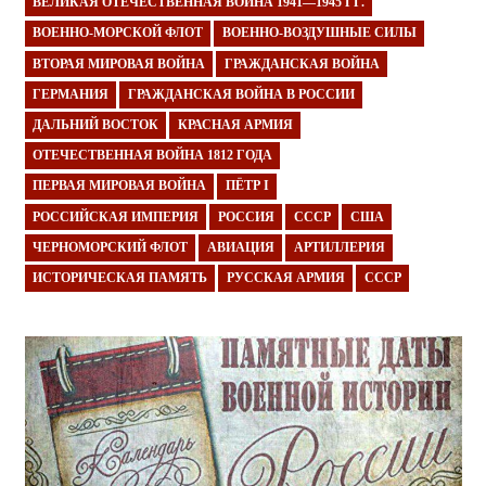
ВЕЛИКАЯ ОТЕЧЕСТВЕННАЯ ВОЙНА 1941—1945 ГГ.
ВОЕННО-МОРСКОЙ ФЛОТ
ВОЕННО-ВОЗДУШНЫЕ СИЛЫ
ВТОРАЯ МИРОВАЯ ВОЙНА
ГРАЖДАНСКАЯ ВОЙНА
ГЕРМАНИЯ
ГРАЖДАНСКАЯ ВОЙНА В РОССИИ
ДАЛЬНИЙ ВОСТОК
КРАСНАЯ АРМИЯ
ОТЕЧЕСТВЕННАЯ ВОЙНА 1812 ГОДА
ПЕРВАЯ МИРОВАЯ ВОЙНА
ПЁТР I
РОССИЙСКАЯ ИМПЕРИЯ
РОССИЯ
СССР
США
ЧЕРНОМОРСКИЙ ФЛОТ
АВИАЦИЯ
АРТИЛЛЕРИЯ
ИСТОРИЧЕСКАЯ ПАМЯТЬ
РУССКАЯ АРМИЯ
СССР