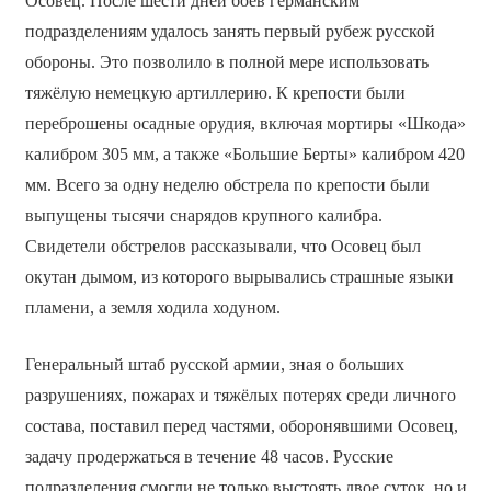
Осовец. После шести дней боёв германским
подразделениям удалось занять первый рубеж русской
обороны. Это позволило в полной мере использовать
тяжёлую немецкую артиллерию. К крепости были
переброшены осадные орудия, включая мортиры «Шкода»
калибром 305 мм, а также «Большие Берты» калибром 420
мм. Всего за одну неделю обстрела по крепости были
выпущены тысячи снарядов крупного калибра.
Свидетели обстрелов рассказывали, что Осовец был
окутан дымом, из которого вырывались страшные языки
пламени, а земля ходила ходуном.
Генеральный штаб русской армии, зная о больших
разрушениях, пожарах и тяжёлых потерях среди личного
состава, поставил перед частями, оборонявшими Осовец,
задачу продержаться в течение 48 часов. Русские
подразделения смогли не только выстоять двое суток, но и