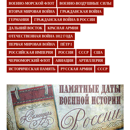
ВОЕННО-МОРСКОЙ ФЛОТ
ВОЕННО-ВОЗДУШНЫЕ СИЛЫ
ВТОРАЯ МИРОВАЯ ВОЙНА
ГРАЖДАНСКАЯ ВОЙНА
ГЕРМАНИЯ
ГРАЖДАНСКАЯ ВОЙНА В РОССИИ
ДАЛЬНИЙ ВОСТОК
КРАСНАЯ АРМИЯ
ОТЕЧЕСТВЕННАЯ ВОЙНА 1812 ГОДА
ПЕРВАЯ МИРОВАЯ ВОЙНА
ПЁТР I
РОССИЙСКАЯ ИМПЕРИЯ
РОССИЯ
СССР
США
ЧЕРНОМОРСКИЙ ФЛОТ
АВИАЦИЯ
АРТИЛЛЕРИЯ
ИСТОРИЧЕСКАЯ ПАМЯТЬ
РУССКАЯ АРМИЯ
СССР