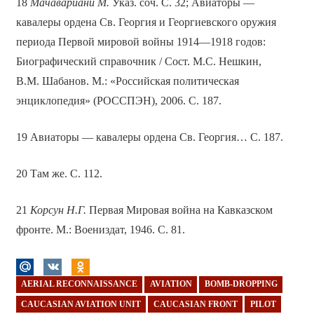
18
Мачавариани М.
Указ. соч. С. 32; Авиаторы —
кавалеры ордена Св. Георгия и Георгиевского оружия
периода Первой мировой войны 1914—1918 годов:
Биографический справочник / Сост. М.С. Нешкин,
В.М. Шабанов. М.: «Российская политическая
энциклопедия» (РОССПЭН), 2006. С. 187.
19 Авиаторы — кавалеры ордена Св. Георгия… С. 187.
20 Там же. С. 112.
21
Корсун Н.Г.
Первая Мировая война на Кавказском
фронте. М.: Воениздат, 1946. С. 81.
AERIAL RECONNAISSANCE
AVIATION
BOMB-DROPPING
CAUCASIAN AVIATION UNIT
CAUCASIAN FRONT
PILOT