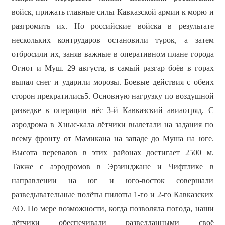
войск, прижать главные силы Кавказской армии к морю и
разгромить их. Но российские войска в результате
нескольких контрударов остановили турок, а затем
отбросили их, заняв важные в оперативном плане города
Огнот и Муш. 29 августа, в самый разгар боёв в горах
выпал снег и ударили морозы. Боевые действия с обеих
сторон прекратились5. Основную нагрузку по воздушной
разведке в операции нёс 3-й Кавказский авиаотряд. С
аэродрома в Хныс-кала лётчики вылетали на задания по
всему фронту от Мамикана на западе до Муша на юге.
Высота перевалов в этих районах достигает 2500 м.
Также с аэродромов в Эрзинджане и Чифтлике в
направлении на юг и юго-восток совершали
разведывательные полёты пилоты 1-го и 2-го Кавказских
АО. По мере возможности, когда позволяла погода, наши
лётчики обеспечивали разведданными своё