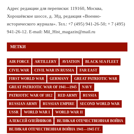
Адрес редакции для переписки: 119160, Москва,
Хорошёвское шоссе, д. 38д, редакция «Военно-
исторического журнала». Тел.: +7 (495) 941-26-50; + 7 (495)
941-26-12. E-mail: Mil_Hist_magazin@mail.ru
МЕТКИ
AIR FORCE
ARTILLERY
AVIATION
BLACK SEA FLEET
CIVIL WAR
CIVIL WAR IN RUSSIA
FAR EAST
FIRST WORLD WAR
GERMANY
GREAT PATRIOTIC WAR
GREAT PATRIOTIC WAR OF 1941—1945
NAVY
PATRIOTIC WAR OF 1812
RED ARMY
RUSSIA
RUSSIAN ARMY
RUSSIAN EMPIRE
SECOND WORLD WAR
USSR
WORLD WAR I
WORLD WAR II
АЛЕКСЕЙ ОЛЕЙНИКОВ
ВЕЛИКАЯ ОТЕЧЕСТВЕННАЯ ВОЙНА
ВЕЛИКАЯ ОТЕЧЕСТВЕННАЯ ВОЙНА 1941—1945 ГГ.