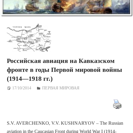
Российская авиация на Кавказском
фронте в годы Первой мировой войны
(1914—1918 гг.)
17/10/2014
Дежурный по Редакции
ПЕРВАЯ МИРОВАЯ
S.V. AVERCHENKO, V.V. KUSHNARYOV – The Russian
aviation in the Caucasian Front during World War I (1914-