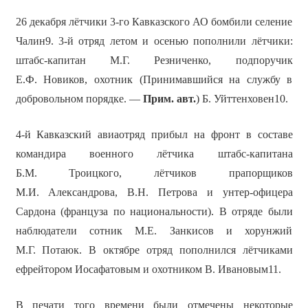
26 декабря лётчики 3-го Кавказского АО бомбили селение
Чалин9. 3-й отряд летом и осенью пополнили лётчики:
штабс-капитан М.Г. Резниченко, подпоручик
Е.Ф. Новиков, охотник (Принимавшийся на службу в
добровольном порядке. —
Прим. авт.
) Б. Уйттенховен10.
4-й Кавказский авиаотряд прибыл на фронт в составе
командира военного лётчика штабс-капитана
Б.М. Троицкого, лётчиков прапорщиков
М.И. Александрова, В.Н. Петрова и унтер-офицера
Сардона (француза по национальности). В отряде были
наблюдатели сотник М.Е. Занкисов и хорунжий
М.Г. Потаюк. В октябре отряд пополнился лётчиками
ефрейтором Иосафатовым и охотником В. Ивановым11.
В печати того времени были отмечены некоторые