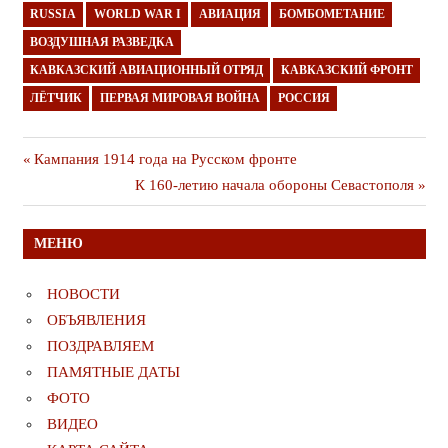
RUSSIA
WORLD WAR I
АВИАЦИЯ
БОМБОМЕТАНИЕ
ВОЗДУШНАЯ РАЗВЕДКА
КАВКАЗСКИЙ АВИАЦИОННЫЙ ОТРЯД
КАВКАЗСКИЙ ФРОНТ
ЛЁТЧИК
ПЕРВАЯ МИРОВАЯ ВОЙНА
РОССИЯ
Навигация
Предыдущая
Кампания 1914 года на Русском фронте
публикация
Следующая
К 160-летию начала обороны Севастополя
по
публикация
записям
МЕНЮ
НОВОСТИ
ОБЪЯВЛЕНИЯ
ПОЗДРАВЛЯЕМ
ПАМЯТНЫЕ ДАТЫ
ФОТО
ВИДЕО