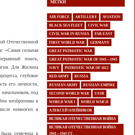
МЕТКИ
AIR FORCE
ARTILLERY
AVIATION
BLACK SEA FLEET
CIVIL WAR
CIVIL WAR IN RUSSIA
FAR EAST
кой Отечественной
FIRST WORLD WAR
GERMANY
е: «Самая сильная
GREAT PATRIOTIC WAR
рерывный поиск,
GREAT PATRIOTIC WAR OF 1941—1945
ергия. Для Жилина
NAVY
PATRIOTIC WAR OF 1812
роцесса, глубокое
RED ARMY
RUSSIA
сть его личности,
RUSSIAN ARMY
RUSSIAN EMPIRE
 начальником, под
SECOND WORLD WAR
USSR
 Они необратимы в
WORLD WAR I
WORLD WAR II
числе немногих в
АЛЕКСЕЙ ОЛЕЙНИКОВ
ВЕЛИКАЯ ОТЕЧЕСТВЕННАЯ ВОЙНА
ВЕЛИКАЯ ОТЕЧЕСТВЕННАЯ ВОЙНА
 была отмечена в
1941—1945 ГГ.