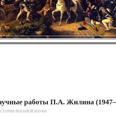
учные работы П.А. Жилина (1947—1
ежурный по Редакции
СТОРИЯ ВОЕННОЙ НАУКИ