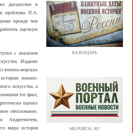
ших дисциплин в
ти проблемы П.А.
днако прежде чем
зработать научную
тупил с анализом
КАЛЕНДАРЬ
кусства. Издание
кт военно-морских
 историю военно-
ного искусства, а
нимания тот факт,
критически оценил
чное обоснование.
м Андреевичем,
его мира; история
MILPORTAL.RU