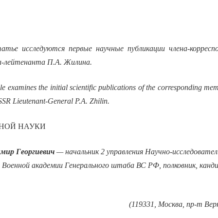
атье исследуются первые научные публикации члена-корресп
л-лейтенанта П.А. Жилина.
cle examines the initial scientific publications of the corresponding m
SSR Lieutenant-General P.A. Zhilin.
НОЙ НАУКИ
мир Георгиевич
— начальник 2 управления Научно-исследовате
) Военной академии Генерального штаба ВС РФ,
полковник, канд
(119331, Москва, пр-т Верн