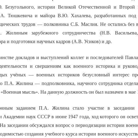
. Безугольного, истории Великой Отечественной и Второ
.А. Тюшкевича и майора В.Ю. Хахалева, разработанных под 
дических трудов — полковника С.Б. Маслия. Не остались без
. Жилиным зарубежного сотрудничества (Н.В. Васильева,
ра и подготовки научных кадров (А.В. Усиков) и др.
инстве докладов и выступлений коллег и последователей Павл
деятельности и свершениям как военного историка и руково
дых учёных — военных историков безусловный интерес пре
во П.А. Жилина — подполковника, научного сотрудника отдел
«Военная мысль». На данную должность он был назначен в мае 1
нным заданием П.А. Жилина стало участие в заседании в
 Академии наук СССР в июне 1947 года, ход которого он освет
На заседании обсуждался вопрос о периодизации истории военн
ходимостью создания учебного курса истории военного искусств