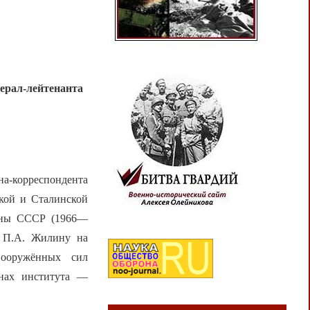
ерал-лейтенанта
а-корреспондента
ской и Сталинской
роны СССР (1966—
и П.А. Жилину на
Вооружённых сил
енах института —