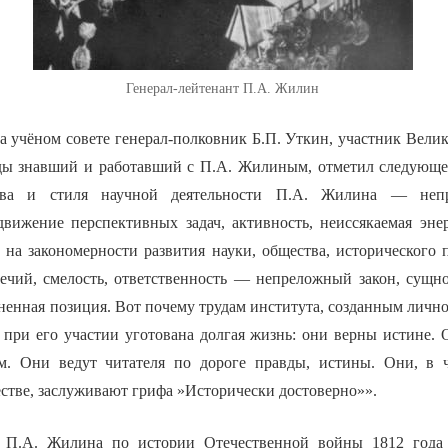
Генерал-лейтенант П.А. Жилин
а учёном совете генерал-полковник Б.П. Уткин, участник Вели
ды знавший и работавший с П.А. Жилиным, отметил следующе
ства и стиля научной деятельности П.А. Жилина — неп
движение перспективных задач, активность, неиссякаемая эн
 на закономерности развития науки, общества, исторического п
ечий, смелость, ответственность — непреложный закон, сущно
енная позиция. Вот почему трудам института, созданным лично
, при его участии уготована долгая жизнь: они верны истине.
ом. Они ведут читателя по дороге правды, истины. Они, в 
стве, заслуживают грифа »Исторически достоверно»».
т П.А. Жилина по истории Отечественной войны 1812 года