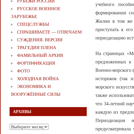
РУБЕЖИ РОССИИ
учебного пособ
РУССКОЕ ВОЕННОЕ
формировании со
ЗАРУБЕЖЬЕ
Жилин в том же 
СПЕЦСЛУЖБЫ
приступать к его
СПРАШИВАЕТЕ — ОТВЕЧАЕМ
периодизацию ист
СУЖДЕНИЯ. ВЕРСИИ
ТРАГЕДИЯ ПЛЕНА
На страницах «Мо
ФАМИЛЬНЫЙ АРХИВ
предложенных к 
ФОРТИФИКАЦИЯ
Военно-морского ф
ФОТО
историков (так 
ХОЛОДНАЯ ВОЙНА
ЭКОНОМИКА И
морского искусст
ВООРУЖЁННЫЕ СИЛЫ
также использоват
что 34-летний на
АРХИВЫ
каждую из предло
Периодизация и
Архивы
предусматривала 