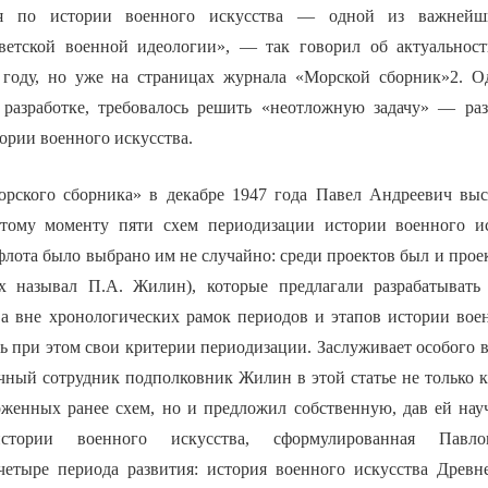
ия по истории военного искусства — одной из важней
ветской военной идеологии», — так говорил об актуальнос
году, но уже на страницах журнала «Морской сборник»2. О
 разработке, требовалось решить «неотложную задачу» — ра
ории военного искусства.
рского сборника» в декабре 1947 года Павел Андреевич выс
тому моменту пяти схем периодизации истории военного ис
лота было выбрано им не случайно: среди проектов был и прое
их называл П.А. Жилин), которые предлагали разрабатывать
ва вне хронологических рамок периодов и этапов истории воен
ь при этом свои критерии периодизации. Заслуживает особого в
учный сотрудник подполковник Жилин в этой статье не только 
женных ранее схем, но и предложил собственную, дав ей нау
стории военного искусства, сформулированная Павло
четыре периода развития: история военного искусства Древн