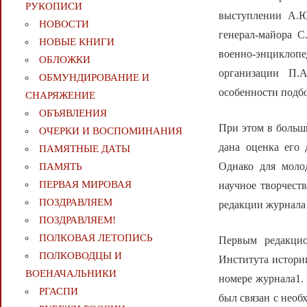
РУКОПИСИ
выступлении А.Ю
НОВОСТИ
генерал-майора С
НОВЫЕ КНИГИ
военно-энциклопе
ОБЛОЖКИ
организации П.А
ОБМУНДИРОВАНИЕ И
особенности подбо
СНАРЯЖЕНИЕ
ОБЪЯВЛЕНИЯ
При этом в больш
ОЧЕРКИ И ВОСПОМИНАНИЯ
дана оценка его 
ПАМЯТНЫЕ ДАТЫ
Однако для моло
ПАМЯТЬ
ПЕРВАЯ МИРОВАЯ
научное творчест
ПОЗДРАВЛЯЕМ
редакции журнала 
ПОЗДРАВЛЯЕМ!
ПОЛКОВАЯ ЛЕТОПИСЬ
Первым редакцио
ПОЛКОВОДЦЫ И
Института истории
ВОЕНАЧАЛЬНИКИ
номере журнала1. 
РГАСПИ
был связан с необ