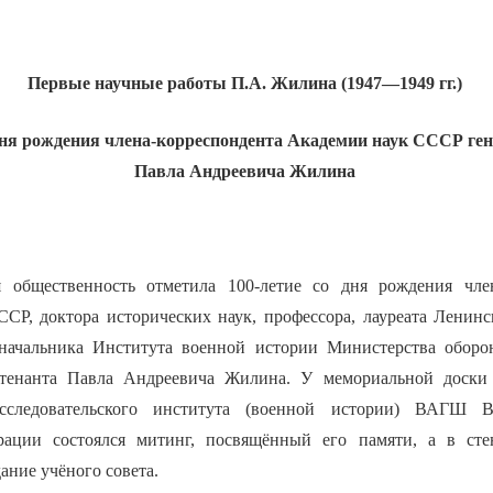
Первые научные работы П.А. Жилина
(1947—1949 гг.)
дня рождения члена-корреспондента Академии наук СССР ген
Павла Андреевича Жилина
я общественность отметила 100-летие со дня рождения член
СР, доктора исторических наук, профессора, лауреата Ленин
 начальника Института военной истории Министерства обо
ейтенанта Павла Андреевича Жилина. У мемориальной доск
исследовательского института (военной истории) ВАГШ 
рации состоялся митинг, посвящённый его памяти, а в ст
ание учёного совета.