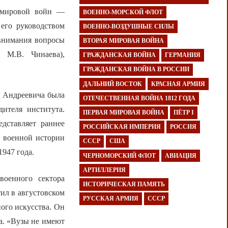
й мировой войн —
ВОЕННО-МОРСКОЙ ФЛОТ
его руководством
ВОЕННО-ВОЗДУШНЫЕ СИЛЫ
 внимания вопросы
ВТОРАЯ МИРОВАЯ ВОЙНА
 М.В. Чинаева),
ГРАЖДАНСКАЯ ВОЙНА
ГЕРМАНИЯ
ГРАЖДАНСКАЯ ВОЙНА В РОССИИ
ДАЛЬНИЙ ВОСТОК
КРАСНАЯ АРМИЯ
а Андреевича была
ОТЕЧЕСТВЕННАЯ ВОЙНА 1812 ГОДА
дителя института.
ПЕРВАЯ МИРОВАЯ ВОЙНА
ПЁТР I
дставляет раннее
РОССИЙСКАЯ ИМПЕРИЯ
РОССИЯ
а военной истории
СССР
США
947 года.
ЧЕРНОМОРСКИЙ ФЛОТ
АВИАЦИЯ
АРТИЛЛЕРИЯ
оенного сектора
ИСТОРИЧЕСКАЯ ПАМЯТЬ
ил в августовском
РУССКАЯ АРМИЯ
СССР
ого искусства. Он
а. «Вузы не имеют