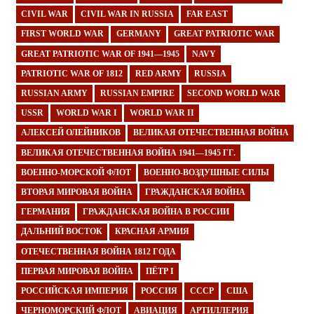
CIVIL WAR
CIVIL WAR IN RUSSIA
FAR EAST
FIRST WORLD WAR
GERMANY
GREAT PATRIOTIC WAR
GREAT PATRIOTIC WAR OF 1941—1945
NAVY
PATRIOTIC WAR OF 1812
RED ARMY
RUSSIA
RUSSIAN ARMY
RUSSIAN EMPIRE
SECOND WORLD WAR
USSR
WORLD WAR I
WORLD WAR II
АЛЕКСЕЙ ОЛЕЙНИКОВ
ВЕЛИКАЯ ОТЕЧЕСТВЕННАЯ ВОЙНА
ВЕЛИКАЯ ОТЕЧЕСТВЕННАЯ ВОЙНА 1941—1945 ГГ.
ВОЕННО-МОРСКОЙ ФЛОТ
ВОЕННО-ВОЗДУШНЫЕ СИЛЫ
ВТОРАЯ МИРОВАЯ ВОЙНА
ГРАЖДАНСКАЯ ВОЙНА
ГЕРМАНИЯ
ГРАЖДАНСКАЯ ВОЙНА В РОССИИ
ДАЛЬНИЙ ВОСТОК
КРАСНАЯ АРМИЯ
ОТЕЧЕСТВЕННАЯ ВОЙНА 1812 ГОДА
ПЕРВАЯ МИРОВАЯ ВОЙНА
ПЁТР I
РОССИЙСКАЯ ИМПЕРИЯ
РОССИЯ
СССР
США
ЧЕРНОМОРСКИЙ ФЛОТ
АВИАЦИЯ
АРТИЛЛЕРИЯ