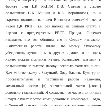
фронте член ЦК РКП(б) И.В. Сталин и старые
большевики С.К. Минин и К.Е. Ворошилов), но и
скромно подписался: «член Военного совета»14 вместо
«член ЦК РКП», т.е. без намёка на равный статус в
партии с председателем РВСР. Правда, Лашевич
намекнул, что тот обвинил его и Смилгу напрасно:
«Внутренняя работа штаба, по моему глубокому
убеждению, лучше, чем в других армиях, и не здесь
нужно искать причины неудач. Комиссары дивизии в
большинстве на высоте, назову несколько фамилий, и они
Вам многое скажут: Залуцкий, Зоф, Бакаев. Культурно-
просветительная и партийная работа налажена,
командный состав [в] значительной части [своей]
довольно талантливый. Я согласен, что часто причинами
неудач служат плохое командование и комиссары. Тогда,
т. Троцкий, для нас необходимо сделать соответствующие