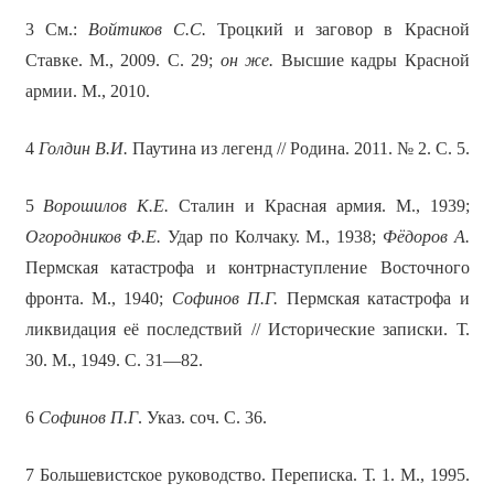
3 См.:
Войтиков С.С.
Троцкий и заговор в Красной
Ставке. М., 2009. С. 29;
он же.
Высшие кадры Красной
армии. М., 2010.
4
Голдин В.И.
Паутина из легенд // Родина. 2011. № 2. С. 5.
5
Ворошилов К.Е.
Сталин и Красная армия. М., 1939;
Огородников Ф.Е.
Удар по Колчаку. М., 1938;
Фёдоров А.
Пермская катастрофа и контрнаступление Восточного
фронта. М., 1940;
Софинов П.Г.
Пермская катастрофа и
ликвидация её последствий // Исторические записки. Т.
30. М., 1949. С. 31—82.
6
Софинов П.Г
. Указ. соч. С. 36.
7 Большевистское руководство. Переписка. Т. 1. М., 1995.