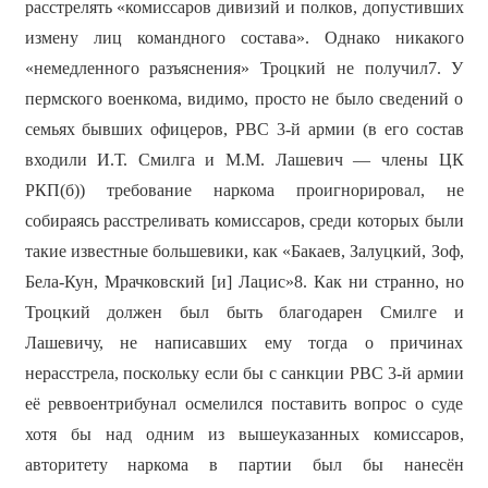
расстрелять «комиссаров дивизий и полков, допустивших
измену лиц командного состава». Однако никакого
«немедленного разъяснения» Троцкий не получил7. У
пермского военкома, видимо, просто не было сведений о
семьях бывших офицеров, РВС 3-й армии (в его состав
входили И.Т. Смилга и М.М. Лашевич — члены ЦК
РКП(б)) требование наркома проигнорировал, не
собираясь расстреливать комиссаров, среди которых были
такие известные большевики, как «Бакаев, Залуцкий, Зоф,
Бела-Кун, Мрачковский [и] Лацис»8. Как ни странно, но
Троцкий должен был быть благодарен Смилге и
Лашевичу, не написавших ему тогда о причинах
нерасстрела, поскольку если бы с санкции РВС 3-й армии
её реввоентрибунал осмелился поставить вопрос о суде
хотя бы над одним из вышеуказанных комиссаров,
авторитету наркома в партии был бы нанесён