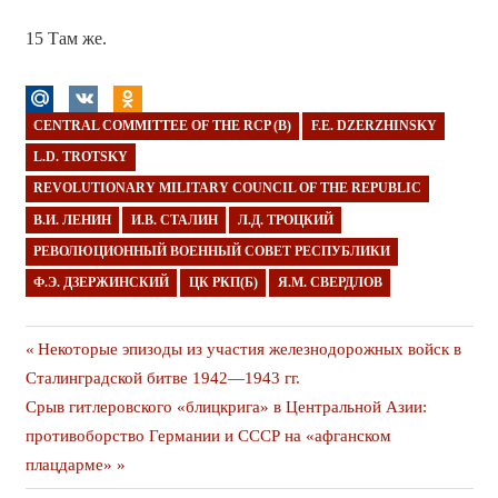
15 Там же.
CENTRAL COMMITTEE OF THE RCP (B)
F.E. DZERZHINSKY
L.D. TROTSKY
REVOLUTIONARY MILITARY COUNCIL OF THE REPUBLIC
В.И. ЛЕНИН
И.В. СТАЛИН
Л.Д. ТРОЦКИЙ
РЕВОЛЮЦИОННЫЙ ВОЕННЫЙ СОВЕТ РЕСПУБЛИКИ
Ф.Э. ДЗЕРЖИНСКИЙ
ЦК РКП(Б)
Я.М. СВЕРДЛОВ
Навигация
Предыдущая
Некоторые эпизоды из участия железнодорожных войск в
публикация
Сталинградской битве 1942—1943 гг.
по
Следующая
Срыв гитлеровского «блицкрига» в Центральной Азии:
записям
публикация
противоборство Германии и СССР на «афганском
плацдарме»