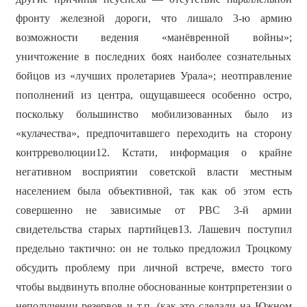
фронту железной дороги, что лишало 3-ю армию
возможности ведения «манёвренной войны»;
уничтожение в последних боях наиболее сознательных
бойцов из «лучших пролетариев Урала»; неотправление
пополнений из центра, ощущавшееся особенно остро,
поскольку большинство мобилизованных было из
«кулачества», предпочитавшего переходить на сторону
контрреволюции12. Кстати, информация о крайне
негативном восприятии советской власти местным
населением была объективной, так как об этом есть
совершенно не зависимые от РВС 3-й армии
свидетельства старых партийцев13. Лашевич поступил
предельно тактично: он не только предложил Троцкому
обсудить проблему при личной встрече, вместо того
чтобы выдвинуть вполне обоснованные контрпретензии о
неполучении резервов и т.п. (как это сделали на Южном