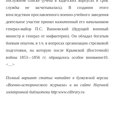
послужном списке (учёба в кадетских корпусах в срок
службы не засчитывалась). В создании этого
впоследствии прославленного военно-учебного заведения
деятельное участие принял назначенный его начальником
генерал-майор П.С. Ванновский (будущий военный
министр и генерал от инфантерии). Он обладал богатым
боевым опытом, в т.ч. в вопросах организации стрелковой
подготовки, на которую после Крымской (Восточной)
войны 1853—1856 гг. обращалось особое внимание10.
<…>
Полный вариант статьи читайте в бумажной версии
«Военно-исторического журнала» и на сайте Научной
электронной библиотеки
http
:
www
.
elibrary
.
ru