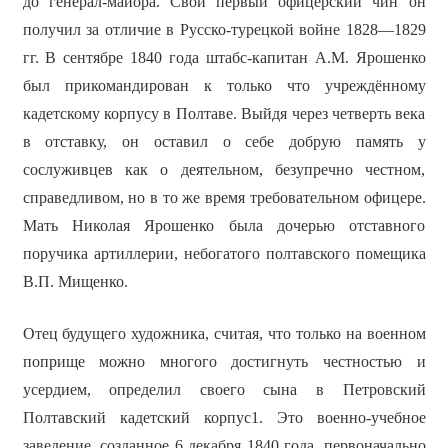
до генерал-майора. Свой первый офицерский чин он
получил за отличие в Русско-турецкой войне 1828—1829
гг. В сентябре 1840 года штабс-капитан А.М. Ярошенко
был прикомандирован к только что учреждённому
кадетскому корпусу в Полтаве. Выйдя через четверть века
в отставку, он оставил о себе добрую память у
сослуживцев как о деятельном, безупречно честном,
справедливом, но в то же время требовательном офицере.
Мать Николая Ярошенко была дочерью отставного
поручика артиллерии, небогатого полтавского помещика
В.П. Мищенко.
Отец будущего художника, считая, что только на военном
поприще можно многого достигнуть честностью и
усердием, определил своего сына в Петровский
Полтавский кадетский корпус1. Это военно-учебное
заведение, созданное 6 декабря 1840 года, первоначально