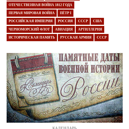
ОТЕЧЕСТВЕННАЯ ВОЙНА 1812 ГОДА
ПЕРВАЯ МИРОВАЯ ВОЙНА
ПЁТР I
РОССИЙСКАЯ ИМПЕРИЯ
РОССИЯ
СССР
США
ЧЕРНОМОРСКИЙ ФЛОТ
АВИАЦИЯ
АРТИЛЛЕРИЯ
ИСТОРИЧЕСКАЯ ПАМЯТЬ
РУССКАЯ АРМИЯ
СССР
КАЛЕНДАРЬ