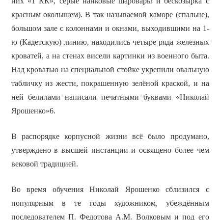
них «1 КК», серые нанковые шаровары и бескозырка с
красным околышем). В так называемой каморе (спальне),
большом зале с колоннами и окнами, выходившими на 1-
ю (Кадетскую) линию, находились четыре ряда железных
кроватей, а на стенах висели картинки из военного быта.
Над кроватью на специальной стойке укрепили овальную
табличку из жести, покрашенную зелёной краской, и на
ней белилами написали печатными буквами «Николай
Ярошенко»6.
В распорядке корпусной жизни всё было продумано,
утверждено в высшей инстанции и освящено более чем
вековой традицией.
Во время обучения Николай Ярошенко сблизился с
популярным в те годы художником, убеждённым
последователем П. Федотова А.М. Волковым и под его