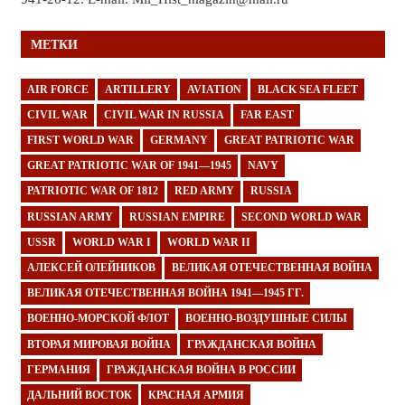
МЕТКИ
AIR FORCE
ARTILLERY
AVIATION
BLACK SEA FLEET
CIVIL WAR
CIVIL WAR IN RUSSIA
FAR EAST
FIRST WORLD WAR
GERMANY
GREAT PATRIOTIC WAR
GREAT PATRIOTIC WAR OF 1941—1945
NAVY
PATRIOTIC WAR OF 1812
RED ARMY
RUSSIA
RUSSIAN ARMY
RUSSIAN EMPIRE
SECOND WORLD WAR
USSR
WORLD WAR I
WORLD WAR II
АЛЕКСЕЙ ОЛЕЙНИКОВ
ВЕЛИКАЯ ОТЕЧЕСТВЕННАЯ ВОЙНА
ВЕЛИКАЯ ОТЕЧЕСТВЕННАЯ ВОЙНА 1941—1945 ГГ.
ВОЕННО-МОРСКОЙ ФЛОТ
ВОЕННО-ВОЗДУШНЫЕ СИЛЫ
ВТОРАЯ МИРОВАЯ ВОЙНА
ГРАЖДАНСКАЯ ВОЙНА
ГЕРМАНИЯ
ГРАЖДАНСКАЯ ВОЙНА В РОССИИ
ДАЛЬНИЙ ВОСТОК
КРАСНАЯ АРМИЯ