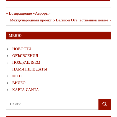
Навигация
Предыдущая
Возвращение «Авроры»
публикация
Следующая
Международный проект о Великой Отечественной войне
по
публикация
записям
МЕНЮ
НОВОСТИ
ОБЪЯВЛЕНИЯ
ПОЗДРАВЛЯЕМ
ПАМЯТНЫЕ ДАТЫ
ФОТО
ВИДЕО
КАРТА САЙТА
Поиск
ПОИСК
для: