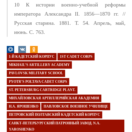
10 К истории военно-учебной реформы
императора Александра II. 1856—1870 гг. //
Русская старина. 1881. Т. 54. Апрель, май,
июнь. С. 763.
1-Й КАДЕТСКИЙ КОРПУС
1ST CADET CORPS
MIKHAIL’S ARTILLERY ACADEMY
PAVLOVSK MILITARY SCHOOL
PYOTR’S POLTAVA CADET CORPS
ST. PETERSBURG CARTRIDGE PLANT.
МИХАЙЛОВСКАЯ АРТИЛЛЕРИЙСКАЯ АКАДЕМИЯ
Н.А. ЯРОШЕНКО
ПАВЛОВСКОЕ ВОЕННОЕ УЧИЛИЩЕ
ПЕТРОВСКИЙ ПОЛТАВСКИЙ КАДЕТСКИЙ КОРПУС
САНКТ-ПЕТЕРБУРГСКИЙ ПАТРОННЫЙ ЗАВОД. N.A.
YAROSHENKO