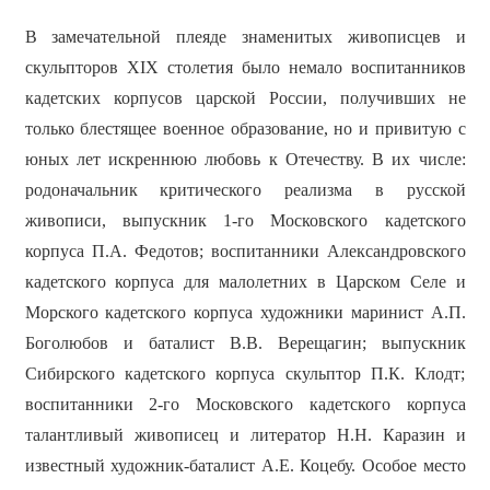
В замечательной плеяде знаменитых живописцев и
скульпторов XIX столетия было немало воспитанников
кадетских корпусов царской России, получивших не
только блестящее военное образование, но и привитую с
юных лет искреннюю любовь к Отечеству. В их числе:
родоначальник критического реализма в русской
живописи, выпускник 1-го Московского кадетского
корпуса П.А. Федотов; воспитанники Александровского
кадетского корпуса для малолетних в Царском Селе и
Морского кадетского корпуса художники маринист А.П.
Боголюбов и баталист В.В. Верещагин; выпускник
Сибирского кадетского корпуса скульптор П.К. Клодт;
воспитанники 2-го Московского кадетского корпуса
талантливый живописец и литератор Н.Н. Каразин и
известный художник-баталист А.Е. Коцебу. Особое место