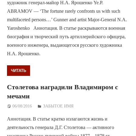
художник генерал-майор Н.А. Ярошенко Ye.P.
ABRAMOV — ‘The fortune rarely confronts us with such
multifaceted persons…’ Gunner and artist Major-General N.A.
Yaroshenko Аннотация. В статье раскрываются военная
биография и творческий путь артиллерийского офицера,
военного инженера, выдающегося русского художника
Н.А. Ярошенко.
ЧИТАТЬ
Столетова наградили Владимиром с
мечами
06/08/2016
Дежурный по Редакции
ЗАБЫТОЕ ИМЯ
Аннотация. В статье кратко излагаются жизнь и
деятельность генерала Д.Г. Столетова — активного
участника Русско-турецкой войны 1877—1878 гг.