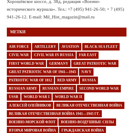
Хорошёвское шоссе, д. 38д, редакция «Военно-
исторического журнала». Тел.: +7 (495) 941-26-50; + 7 (495)
941-26-12. E-mail: Mil_Hist_magazin@mail.ru
МЕТКИ
AIR FORCE
ARTILLERY
AVIATION
BLACK SEA FLEET
CIVIL WAR
CIVIL WAR IN RUSSIA
FAR EAST
FIRST WORLD WAR
GERMANY
GREAT PATRIOTIC WAR
GREAT PATRIOTIC WAR OF 1941—1945
NAVY
PATRIOTIC WAR OF 1812
RED ARMY
RUSSIA
RUSSIAN ARMY
RUSSIAN EMPIRE
SECOND WORLD WAR
USSR
WORLD WAR I
WORLD WAR II
АЛЕКСЕЙ ОЛЕЙНИКОВ
ВЕЛИКАЯ ОТЕЧЕСТВЕННАЯ ВОЙНА
ВЕЛИКАЯ ОТЕЧЕСТВЕННАЯ ВОЙНА 1941—1945 ГГ.
ВОЕННО-МОРСКОЙ ФЛОТ
ВОЕННО-ВОЗДУШНЫЕ СИЛЫ
ВТОРАЯ МИРОВАЯ ВОЙНА
ГРАЖДАНСКАЯ ВОЙНА