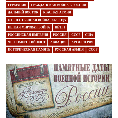
ГЕРМАНИЯ
ГРАЖДАНСКАЯ ВОЙНА В РОССИИ
ДАЛЬНИЙ ВОСТОК
КРАСНАЯ АРМИЯ
ОТЕЧЕСТВЕННАЯ ВОЙНА 1812 ГОДА
ПЕРВАЯ МИРОВАЯ ВОЙНА
ПЁТР I
РОССИЙСКАЯ ИМПЕРИЯ
РОССИЯ
СССР
США
ЧЕРНОМОРСКИЙ ФЛОТ
АВИАЦИЯ
АРТИЛЛЕРИЯ
ИСТОРИЧЕСКАЯ ПАМЯТЬ
РУССКАЯ АРМИЯ
СССР