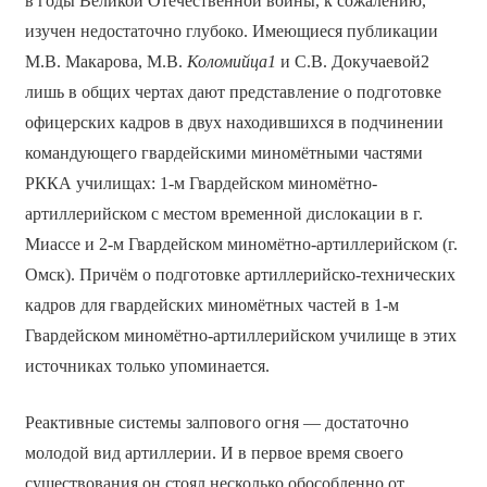
в годы Великой Отечественной войны, к сожалению,
изучен недостаточно глубоко. Имеющиеся публикации
М.В. Макарова, М.В.
Коломийца1
и С.В. Докучаевой2
лишь в общих чертах дают представление о подготовке
офицерских кадров в двух находившихся в подчинении
командующего гвардейскими миномётными частями
РККА училищах: 1-м Гвардейском миномётно-
артиллерийском с местом временной дислокации в г.
Миассе и 2-м Гвардейском миномётно-артиллерийском (г.
Омск). Причём о подготовке артиллерийско-технических
кадров для гвардейских миномётных частей в 1-м
Гвардейском миномётно-артиллерийском училище в этих
источниках только упоминается.
Реактивные системы залпового огня — достаточно
молодой вид артиллерии. И в первое время своего
существования он стоял несколько обособленно от