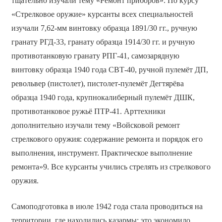
тщательно изучали тему «Ремонт приборов». По курсу
«Стрелковое оружие» курсанты всех специальностей
изучали 7,62-мм винтовку образца 1891/30 гг., ручную
гранату РГД-33, гранату образца 1914/30 гг. и ручную
противотанковую гранату РПГ-41, самозарядную
винтовку образца 1940 года СВТ-40, ручной пулемёт ДП,
револьвер (пистолет), пистолет-пулемёт Дегтярёва
образца 1940 года, крупнокалиберный пулемёт ДШК,
противотанковое ружьё ПТР-41. Арттехники
дополнительно изучали тему «Войсковой ремонт
стрелкового оружия: содержание ремонта и порядок его
выполнения, инструмент. Практическое выполнение
ремонта»9. Все курсанты учились стрелять из стрелкового
оружия.
Самоподготовка в июле 1942 года стала проводиться на
территории, где находились казармы: это экономило