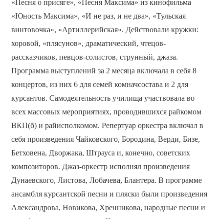
«Песня о присяге», «Песня Максима» из кинофильма
«Юность Максима», «И не раз, и не два», «Тульская
винтовочка», «Артиллерийская». Действовали кружки:
хоровой, «плясунов», драматический, чтецов-
рассказчиков, певцов-солистов, струнный, джаза.
Программа выступлений за 2 месяца включала в себя 8
концертов, из них 6 для семей комначсостава и 2 для
курсантов. Самодеятельность училища участвовала во
всех массовых мероприятиях, проводившихся райкомом
ВКП(б) и райисполкомом. Репертуар оркестра включал в
себя произведения Чайковского, Бородина, Верди, Бизе,
Бетховена, Дворжака, Штрауса и, конечно, советских
композиторов. Джаз-оркестр исполнял произведения
Дунаевского, Листова, Лобачева, Блантера. В программе
ансамбля курсантской песни и пляски были произведения
Александрова, Новикова, Хренникова, народные песни и