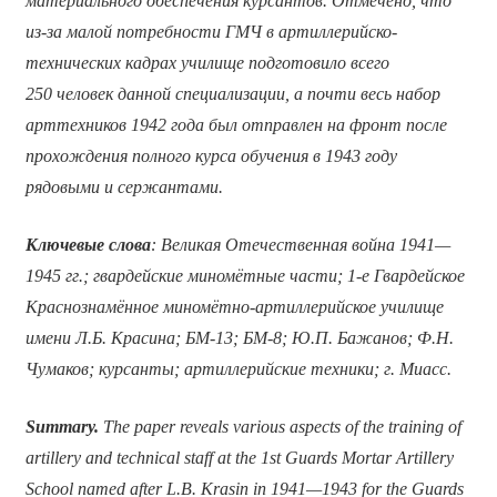
материального обеспечения курсантов. Отмечено, что
из-за малой потребности ГМЧ в артиллерийско-
технических кадрах училище подготовило всего
250 человек данной специализации, а почти весь набор
арттехников 1942 года был отправлен на фронт после
прохождения полного курса обучения в 1943 году
рядовыми и сержантами.
Ключевые слова
: Великая Отечественная война 1941—
1945 гг.; гвардейские миномётные части; 1-е Гвардейское
Краснознамённое миномётно-артиллерийское училище
имени Л.Б. Красина; БМ-13; БМ-8; Ю.П. Бажанов; Ф.Н.
Чумаков; курсанты; артиллерийские техники; г. Миасс.
Summary.
The paper reveals various aspects of the training of
artillery and technical staff at the 1st Guards Mortar Artillery
School named after L.B. Krasin in 1941—1943 for the Guards