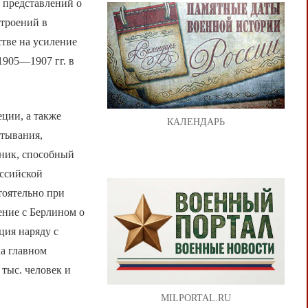
 представлений о
строений в
тве на усиление
905—1907 гг. в
ции, а также
КАЛЕНДАРЬ
ртывания,
вник, способный
оссийской
тоятельно при
ение с Берлином о
ция наряду с
а главном
тыс. человек и
MILPORTAL.RU