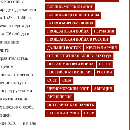
к России8 с
ВОЕННО-МОРСКОЙ ФЛОТ
аряду с датчанами
ВОЕННО-ВОЗДУШНЫЕ СИЛЫ
в 1523—1560 гг.
ВТОРАЯ МИРОВАЯ ВОЙНА
еке и перехода
ГРАЖДАНСКАЯ ВОЙНА
ГЕРМАНИЯ
я. Её победа в
ГРАЖДАНСКАЯ ВОЙНА В РОССИИ
Финляндии
ДАЛЬНИЙ ВОСТОК
КРАСНАЯ АРМИЯ
элите
ОТЕЧЕСТВЕННАЯ ВОЙНА 1812 ГОДА
равительства,
ПЕРВАЯ МИРОВАЯ ВОЙНА
ПЁТР I
в целом
РОССИЙСКАЯ ИМПЕРИЯ
РОССИЯ
шнеполитической
СССР
США
ление статуса
ЧЕРНОМОРСКИЙ ФЛОТ
АВИАЦИЯ
 перед русскими
АРТИЛЛЕРИЯ
 в активизации
ИСТОРИЧЕСКАЯ ПАМЯТЬ
х шведов о якобы
РУССКАЯ АРМИЯ
СССР
авшей
онце XIX — начале