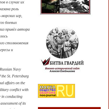
ов в случае их
казана роль
-морских игр,
его боевых
лиз привёл автора
алось
ого столкновения
ересы и
e Russian Navy
f the St. Petersburg
al affairs on the
litary conflict with
 in conducting
assessment of its