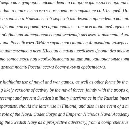
еции во внутрироссийские дела на стороне финских сепаратист
яндии, а также в возможном военном конфликте со Швецией. По
го корпуса и Николаевской морской академии в проведении военно
о флота как вероятного противника — от всесторонней оценки 
и обобщения материалов военно-географического характера. Ана
вание Российского ВМФ в случае восстания в Финляндии намерев
ешательство в него Швеции силами шведского флота без военн
енно готовилось при необходимости защитить национальные инт
целостность России всеми доступными средствами.
 highlights use of naval and war games, as well as other forms by th
ikely versions of activity by the naval forces, jointly with the troops o
 preempt and prevent Sweden’s military interference in the Russian intern
eparatists, should the latter rise in Finland, and also in the event of a mi
e role of the Naval Cadet Corps and Emperor Nicholas Naval Academy
ng the Swedish Navy as a prospective adversary, from a comprehensive 