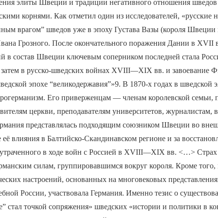
ения элиты Швеции и традиции негативного отношения шведов 
кими корнями. Как отметил один из исследователей, «русские н
ным врагом” шведов уже в эпоху Густава Вазы (короля Швеции 
Ивана Грозного. После окончательного поражения Дании в XVII в
ий в состав Швеции ключевым соперником последней стала Росси
 затем в русско-шведских войнах XVIII—XIX вв. и завоевание 
едской эпохе “великодержавия”»9. В 1870-х годах в шведской 
рогерманизм. Его приверженцам — членам королевской семьи, п
вителям церкви, преподавателям университетов, журналистам, 
ермания представлялась подходящим союзником Швеции во вне
е её влияния в Балтийско-Скандинавском регионе и за восстанов
утраченного в ходе войн с Россией в XVIII—XIX вв. <…> Страх
рманским силам, группировавшимся вокруг короля. Кроме того,
ческих настроений, основанных на многовековых представления
ебной России, участвовала Германия. Именно тезис о существов
е” стал точкой сопряжения» шведских «истории и политики в к