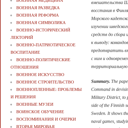
ВОЕННАЯ МЕДИЦИНА
вмешательства Шв
ВОЕННАЯ РАЗВЕДКА
восстания в Финл
ВОЕННАЯ РЕФОРМА
Морского кадетско
ВОЕННАЯ СИМВОЛИКА
изучении шведског
ВОЕННО-ИСТОРИЧЕСКИЙ
средств до сбора 
ЛЕКТОРИЙ
к выводу: командо
ВОЕННО-ПАТРИОТИЧЕСКОЕ
предотвратить вм
ВОСПИТАНИЕ
с ним и одноврем
ВОЕННО-ПОЛИТИЧЕСКИE
территориальную 
ОТНОШЕНИЯ
ВОЕННОЕ ИСКУССТВО
Summary.
The paper
ВОЕННОЕ СТРОИТЕЛЬСТВО
Command in devising l
ВОЕННОПЛЕННЫЕ: ПРОБЛЕМЫ
И РЕШЕНИЯ
Military District, to
ВОЕННЫЕ МУЗЕИ
side of the Finnish s
ВОИНСКОЕ ОБУЧЕНИЕ
Sweden. It shows th
ВОСПОМИНАНИЯ И ОЧЕРКИ
naval games, studyi
ВТОРАЯ МИРОВАЯ