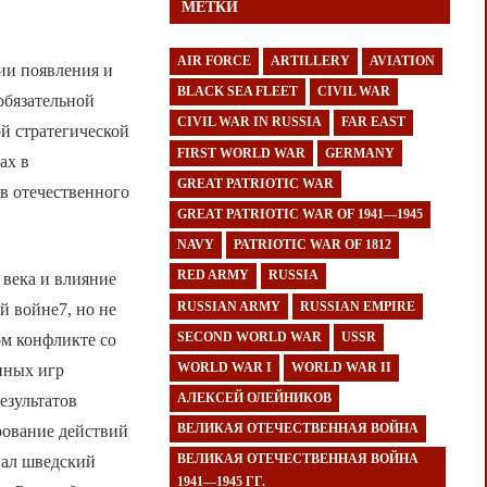
МЕТКИ
AIR FORCE
ARTILLERY
AVIATION
ии появления и
BLACK SEA FLEET
CIVIL WAR
обязательной
CIVIL WAR IN RUSSIA
FAR EAST
й стратегической
FIRST WORLD WAR
GERMANY
ах в
GREAT PATRIOTIC WAR
в отечественного
GREAT PATRIOTIC WAR OF 1941—1945
NAVY
PATRIOTIC WAR OF 1812
RED ARMY
RUSSIA
века и влияние
RUSSIAN ARMY
RUSSIAN EMPIRE
й войне7, но не
SECOND WORLD WAR
USSR
ом конфликте со
WORLD WAR I
WORLD WAR II
нных игр
АЛЕКСЕЙ ОЛЕЙНИКОВ
езультатов
ВЕЛИКАЯ ОТЕЧЕСТВЕННАЯ ВОЙНА
рование действий
ВЕЛИКАЯ ОТЕЧЕСТВЕННАЯ ВОЙНА
вал шведский
1941—1945 ГГ.