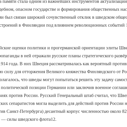
а памяти стала одним из важнейших инструментов актуализации
ждебном, опасном государстве и формирования общественных на
и был связан широкий сочувственный отклик в шведском общес
астроений в Финляндии под влиянием революционных событий 1
йские оценки политики и прогерманской ориентации элиты Шве
опаганды в ней отражали русские планы стратегического развё
1914 года. В них Швеция рассматривалась как вероятный проти
ю силу для отторжения Великого княжества Финляндского от Р
лагалось, что шведы могут попытаться решить эту задачу самос
 политической позиции Германии или заключив военное соглаш
иях против России. Русский Генеральный штаб считал, что Шве
ких сепаратистов могла выделить для действий против России н
ив Санкт-Петербурга) десантный корпус численностью около 82 
и — силы шведского флота12.