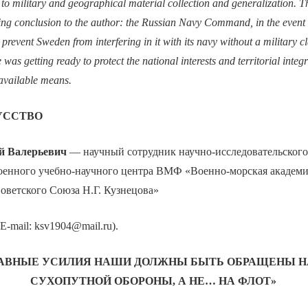
o military and geographical material collection and generalization. T
ing conclusion to the author: the Russian Navy Command, in the event 
prevent Sweden from interfering in it with its navy without a military cla
was getting ready to protect the national interests and territorial integri
 available means.
УССТВО
 Валерьевич
— научный сотрудник научно-исследовательского
Военного учебно-научного центра ВМФ «Военно-морская академ
оветского Союза Н.Г. Кузнецова»
E-mail: ksv1904@mail.ru).
ЛАВНЫЕ УСИЛИЯ НАШИ ДОЛЖНЫ БЫТЬ ОБРАЩЕНЫ Н
СУХОПУТНОЙ ОБОРОНЫ, А НЕ… НА ФЛОТ»