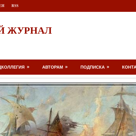
ЕН
RSS
Й ЖУРНАЛ
ДКОЛЛЕГИЯ
АВТОРАМ
ПОДПИСКА
КОНТ