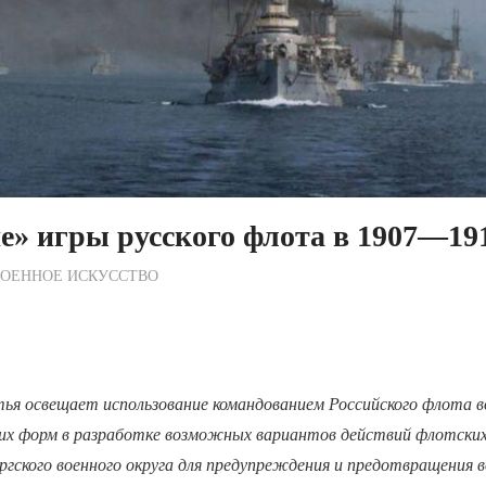
» игры русского флота в 1907—191
ежурный по Редакции
ВОЕННОЕ ИСКУССТВО
ья освещает использование командованием Российского флота в
гих форм в разработке возможных вариантов действий флотских
гского военного округа для предупреждения и предотвращения в