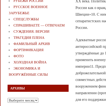
РУБЕЖИ РОССИИ
XX века. Политик
РУССКОЕ ВОЕННОЕ
России как о вра
ЗАРУБЕЖЬЕ
Швеции»10. С ним
СПЕЦСЛУЖБЫ
сепаратистских н
СПРАШИВАЕТЕ — ОТВЕЧАЕМ
России.
СУЖДЕНИЯ. ВЕРСИИ
ТРАГЕДИЯ ПЛЕНА
Адекватные росси
ФАМИЛЬНЫЙ АРХИВ
антироссийской пр
ФОРТИФИКАЦИЯ
утверждённые до 
ФОТО
применить военну
ХОЛОДНАЯ ВОЙНА
империи11. Предпо
ЭКОНОМИКА И
доброжелательной
ВООРУЖЁННЫЕ СИЛЫ
совместных действ
вооружением финс
АРХИВЫ
направлении (прот
для его поддержк
Архивы