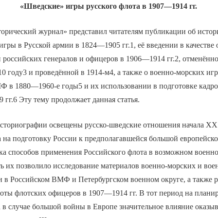
«Шведские» игры русского флота в 1907—1914 гг.
торический журнал» представил читателям публикации об истор
игры в Русской армии в 1824—1905 гг.1, её введении в качестве 
российских генералов и офицеров в 1906—1914 гг.2, отменённо
10 году3 и проведённой в 1914-м4, а также о военно-морских игр
Ф в 1880—1960-е годы5 и их использовании в подготовке кадро
 гг.6 Эту тему продолжает данная статья.
историографии освещены русско-шведские отношения начала XX 
 на подготовку России к предполагавшейся большой европейско
тка способов применения Российского флота в возможном военн
ь их позволило исследование материалов военно-морских и вое
 в Российском ВМФ и Петербургском военном округе, а также р
оты флотских офицеров в 1907—1914 гг. В тот период на плани
 в случае большой войны в Европе значительное влияние оказы