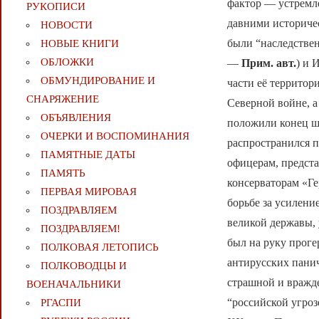
фактор — устремл
РУКОПИСИ
давними историчес
НОВОСТИ
были “наследствен
НОВЫЕ КНИГИ
ОБЛОЖКИ
—
Прим. авт.
) и 
ОБМУНДИРОВАНИЕ И
части её территор
СНАРЯЖЕНИЕ
Северной войне, а
ОБЪЯВЛЕНИЯ
положили конец шв
ОЧЕРКИ И ВОСПОМИНАНИЯ
распространился п
ПАМЯТНЫЕ ДАТЫ
офицерам, предста
ПАМЯТЬ
консерваторам «Г
ПЕРВАЯ МИРОВАЯ
борьбе за усилени
ПОЗДРАВЛЯЕМ
великой державы, 
ПОЗДРАВЛЯЕМ!
был на руку проге
ПОЛКОВАЯ ЛЕТОПИСЬ
антирусских пани
ПОЛКОВОДЦЫ И
страшной и вражд
ВОЕНАЧАЛЬНИКИ
“российской угроз
РГАСПИ