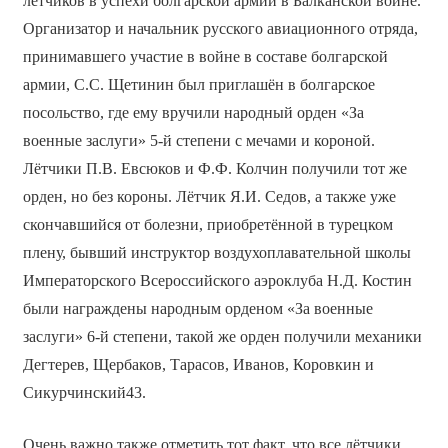
лётчиков в успехи болгарской армии в Балканской войне.
Организатор и начальник русского авиационного отряда,
принимавшего участие в войне в составе болгарской
армии, С.С. Щетинин был приглашён в болгарское
посольство, где ему вручили народный орден «За
военные заслуги» 5-й степени с мечами и короной.
Лётчики П.В. Евсюков и Ф.Ф. Колчин получили тот же
орден, но без короны. Лётчик Я.И. Седов, а также уже
скончавшийся от болезни, приобретённой в турецком
плену, бывший инструктор воздухоплавательной школы
Императорского Всероссийского аэроклуба Н.Д. Костин
были награждены народным орденом «За военные
заслуги» 6-й степени, такой же орден получили механики
Дегтерев, Щербаков, Тарасов, Иванов, Коровкин и
Сикурчинский43.
Очень важно также отметить тот факт, что все лётчики,