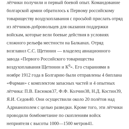
лётчики получили и первый боевой опыт. Командование
болгарской армии обратилось к Первому российскому
товариществу воздухоплавания с просьбой прислать отряд
из лётчиков-добровольцев для оказания поддержки
войскам, которые вели боевые действия в условиях
сложного рельефа местности на Балканах. Отряд
возглавил С.С. Щетинин — владелец авиационного
завода «Первого Российского товарищества
0
воздухоплавания Щетинин и К
». Его стараниями в
ноябре 1912 года в Болгарию были отправлены 4 биплана
«Фарман» с комплектом запасных частей и 4 опытных
лётчика: П.В. Евсюков37, Ф.Ф. Колчин38, Н.Д. Костин39,
Я.И. Седов40. Они осуществили около 20 полётов над
Адрианополем с целью разведки. Кроме того, эти лётчики
проводили бомбометание по скоплениям войск
неприятеля с высоты 1000—1500 метров41.