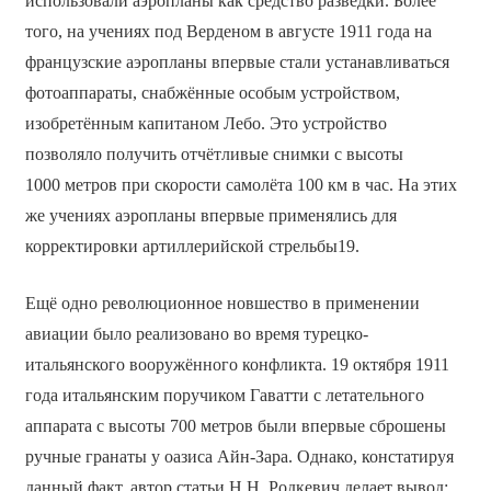
использовали аэропланы как средство разведки. Более
того, на учениях под Верденом в августе 1911 года на
французские аэропланы впервые стали устанавливаться
фотоаппараты, снабжённые особым устройством,
изобретённым капитаном Лебо. Это устройство
позволяло получить отчётливые снимки с высоты
1000 метров при скорости самолёта 100 км в час. На этих
же учениях аэропланы впервые применялись для
корректировки артиллерийской стрельбы19.
Ещё одно революционное новшество в применении
авиации было реализовано во время турецко-
итальянского вооружённого конфликта. 19 октября 1911
года итальянским поручиком Гаватти с летательного
аппарата с высоты 700 метров были впервые сброшены
ручные гранаты у оазиса Айн-Зара. Однако, констатируя
данный факт, автор статьи Н.Н. Родкевич делает вывод: