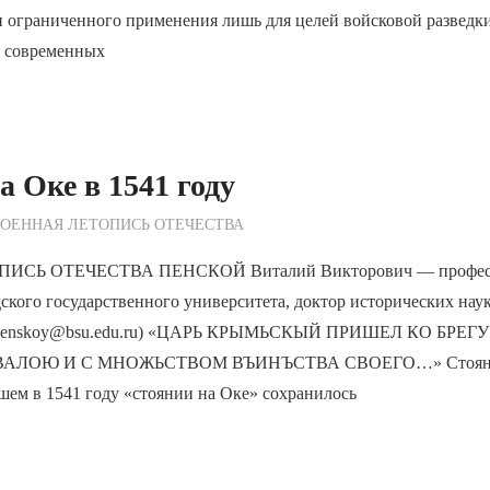
 ограниченного применения лишь для целей войсковой разведки
з современных
а Оке в 1541 году
ежурный по Редакции
ОЕННАЯ ЛЕТОПИСЬ ОТЕЧЕСТВА
СЬ ОТЕЧЕСТВА ПЕНСКОЙ Виталий Викторович — професс
ского государственного университета, доктор исторических наук,
l: penskoy@bsu.edu.ru) «ЦАРЬ КРЫМЬСКЫЙ ПРИШЕЛ КО БРЕ
ЛОЮ И С МНОЖЬСТВОМ ВЪИНЪСТВА СВОЕГО…» Стояние 
шем в 1541 году «стоянии на Оке» сохранилось