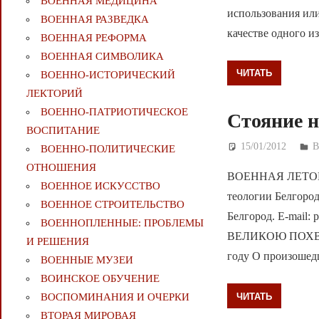
ВОЕННАЯ МЕДИЦИНА
использования или
ВОЕННАЯ РАЗВЕДКА
качестве одного и
ВОЕННАЯ РЕФОРМА
ВОЕННАЯ СИМВОЛИКА
ЧИТАТЬ
ВОЕННО-ИСТОРИЧЕСКИЙ
ЛЕКТОРИЙ
ВОЕННО-ПАТРИОТИЧЕСКОЕ
Стояние н
ВОСПИТАНИЕ
15/01/2012
Д
В
ВОЕННО-ПОЛИТИЧЕСКИE
ОТНОШЕНИЯ
ВОЕННАЯ ЛЕТОПИ
ВОЕННОЕ ИСКУССТВО
теологии Белгород
ВОЕННОЕ СТРОИТЕЛЬСТВО
Белгород. E-mai
ВОЕННОПЛЕННЫЕ: ПРОБЛЕМЫ
ВЕЛИКОЮ ПОХВА
И РЕШЕНИЯ
году О произошед
ВОЕННЫЕ МУЗЕИ
ВОИНСКОЕ ОБУЧЕНИЕ
ЧИТАТЬ
ВОСПОМИНАНИЯ И ОЧЕРКИ
ВТОРАЯ МИРОВАЯ