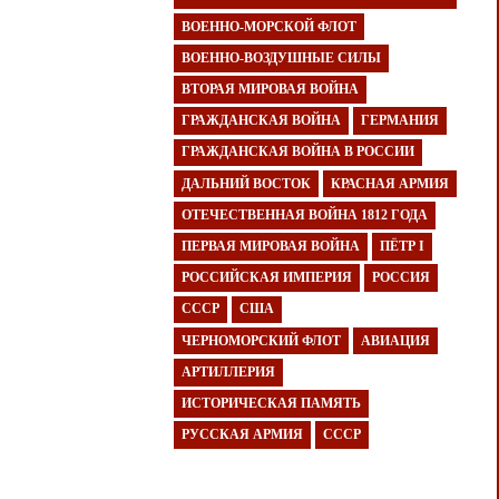
ВОЕННО-МОРСКОЙ ФЛОТ
ВОЕННО-ВОЗДУШНЫЕ СИЛЫ
ВТОРАЯ МИРОВАЯ ВОЙНА
ГРАЖДАНСКАЯ ВОЙНА
ГЕРМАНИЯ
ГРАЖДАНСКАЯ ВОЙНА В РОССИИ
ДАЛЬНИЙ ВОСТОК
КРАСНАЯ АРМИЯ
ОТЕЧЕСТВЕННАЯ ВОЙНА 1812 ГОДА
ПЕРВАЯ МИРОВАЯ ВОЙНА
ПЁТР I
РОССИЙСКАЯ ИМПЕРИЯ
РОССИЯ
СССР
США
ЧЕРНОМОРСКИЙ ФЛОТ
АВИАЦИЯ
АРТИЛЛЕРИЯ
ИСТОРИЧЕСКАЯ ПАМЯТЬ
РУССКАЯ АРМИЯ
СССР