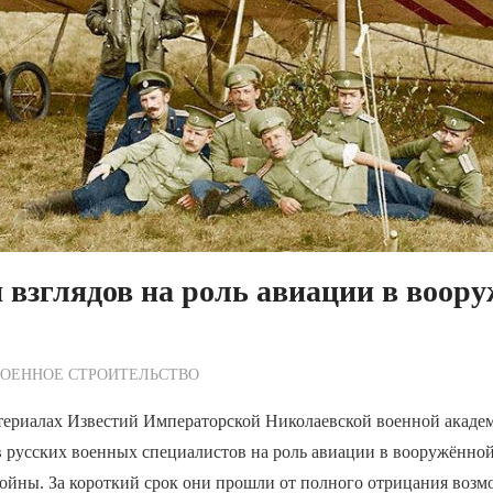
взглядов на роль авиации в воор
ежурный по Редакции
ВОЕННОЕ СТРОИТЕЛЬСТВО
териалах Известий Императорской Николаевской военной акаде
 русских военных специалистов на роль авиации в вооружённой
ойны. За короткий срок они прошли от полного отрицания возм