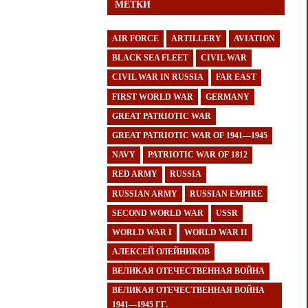
МЕТКИ
AIR FORCE
ARTILLERY
AVIATION
BLACK SEA FLEET
CIVIL WAR
CIVIL WAR IN RUSSIA
FAR EAST
FIRST WORLD WAR
GERMANY
GREAT PATRIOTIC WAR
GREAT PATRIOTIC WAR OF 1941—1945
NAVY
PATRIOTIC WAR OF 1812
RED ARMY
RUSSIA
RUSSIAN ARMY
RUSSIAN EMPIRE
SECOND WORLD WAR
USSR
WORLD WAR I
WORLD WAR II
АЛЕКСЕЙ ОЛЕЙНИКОВ
ВЕЛИКАЯ ОТЕЧЕСТВЕННАЯ ВОЙНА
ВЕЛИКАЯ ОТЕЧЕСТВЕННАЯ ВОЙНА
1941—1945 ГГ.