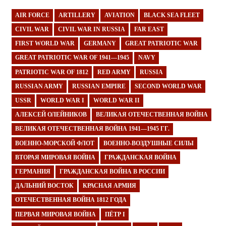
AIR FORCE
ARTILLERY
AVIATION
BLACK SEA FLEET
CIVIL WAR
CIVIL WAR IN RUSSIA
FAR EAST
FIRST WORLD WAR
GERMANY
GREAT PATRIOTIC WAR
GREAT PATRIOTIC WAR OF 1941—1945
NAVY
PATRIOTIC WAR OF 1812
RED ARMY
RUSSIA
RUSSIAN ARMY
RUSSIAN EMPIRE
SECOND WORLD WAR
USSR
WORLD WAR I
WORLD WAR II
АЛЕКСЕЙ ОЛЕЙНИКОВ
ВЕЛИКАЯ ОТЕЧЕСТВЕННАЯ ВОЙНА
ВЕЛИКАЯ ОТЕЧЕСТВЕННАЯ ВОЙНА 1941—1945 ГГ.
ВОЕННО-МОРСКОЙ ФЛОТ
ВОЕННО-ВОЗДУШНЫЕ СИЛЫ
ВТОРАЯ МИРОВАЯ ВОЙНА
ГРАЖДАНСКАЯ ВОЙНА
ГЕРМАНИЯ
ГРАЖДАНСКАЯ ВОЙНА В РОССИИ
ДАЛЬНИЙ ВОСТОК
КРАСНАЯ АРМИЯ
ОТЕЧЕСТВЕННАЯ ВОЙНА 1812 ГОДА
ПЕРВАЯ МИРОВАЯ ВОЙНА
ПЁТР I