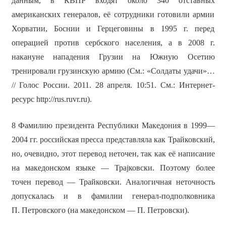
данным, в КВПР входят около 340 отставных
американских генералов, её сотрудники готовили армии
Хорватии, Боснии и Герцеговины в 1995 г. перед
операцией против сербского населения, а в 2008 г.
накануне нападения Грузии на Южную Осетию
тренировали грузинскую армию (См.: «Солдаты удачи»…
// Голос России. 2011. 28 апреля. 10:51. См.: Интернет-
ресурс http://rus.ruvr.ru).
8 Фамилию президента Республики Македония в 1999—
2004 гг. российская пресса представляла как Трайковский,
но, очевидно, этот перевод неточен, так как её написание
на македонском языке — Трајковски. Поэтому более
точен перевод — Трайковски. Аналогичная неточность
допускалась и в фамилии генерал-подполковника
П. Петровского (на македонском — П. Петровски).