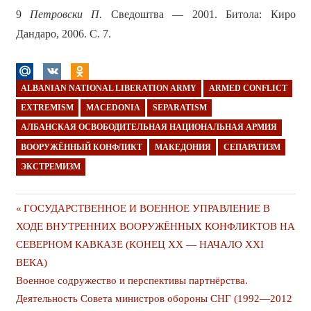
9
П
етровски П.
Сведоштва — 2001. Битола: Киро
Дандаро, 2006. С. 7.
ALBANIAN NATIONAL LIBERATION ARMY
ARMED CONFLICT
EXTREMISM
MACEDONIA
SEPARATISM
АЛБАНСКАЯ ОСВОБОДИТЕЛЬНАЯ НАЦИОНАЛЬНАЯ АРМИЯ
ВООРУЖЁННЫЙ КОНФЛИКТ
МАКЕДОНИЯ
СЕПАРАТИЗМ
ЭКСТРЕМИЗМ
Навигация
Предыдущая
ГОСУДАРСТВЕННОЕ И ВОЕННОЕ УПРАВЛЕНИЕ В
публикация
ХОДЕ ВНУТРЕННИХ ВООРУЖЁННЫХ КОНФЛИКТОВ НА
по
СЕВЕРНОМ КАВКАЗЕ (КОНЕЦ ХХ — НАЧАЛО ХХI
записям
ВЕКА)
Следующая
Военное содружество и перспективы партнёрства.
публикация
Деятельность Совета министров обороны СНГ (1992—2012