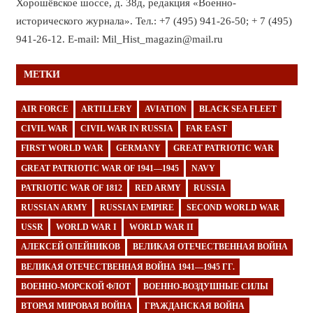
Хорошёвское шоссе, д. 38д, редакция «Военно-
исторического журнала». Тел.: +7 (495) 941-26-50; + 7 (495)
941-26-12. E-mail: Mil_Hist_magazin@mail.ru
МЕТКИ
AIR FORCE
ARTILLERY
AVIATION
BLACK SEA FLEET
CIVIL WAR
CIVIL WAR IN RUSSIA
FAR EAST
FIRST WORLD WAR
GERMANY
GREAT PATRIOTIC WAR
GREAT PATRIOTIC WAR OF 1941—1945
NAVY
PATRIOTIC WAR OF 1812
RED ARMY
RUSSIA
RUSSIAN ARMY
RUSSIAN EMPIRE
SECOND WORLD WAR
USSR
WORLD WAR I
WORLD WAR II
АЛЕКСЕЙ ОЛЕЙНИКОВ
ВЕЛИКАЯ ОТЕЧЕСТВЕННАЯ ВОЙНА
ВЕЛИКАЯ ОТЕЧЕСТВЕННАЯ ВОЙНА 1941—1945 ГГ.
ВОЕННО-МОРСКОЙ ФЛОТ
ВОЕННО-ВОЗДУШНЫЕ СИЛЫ
ВТОРАЯ МИРОВАЯ ВОЙНА
ГРАЖДАНСКАЯ ВОЙНА