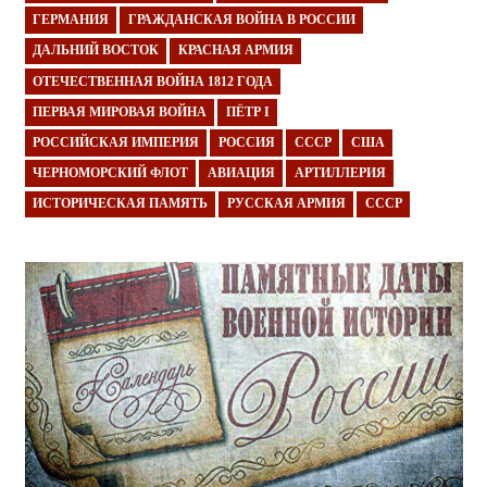
ГЕРМАНИЯ
ГРАЖДАНСКАЯ ВОЙНА В РОССИИ
ДАЛЬНИЙ ВОСТОК
КРАСНАЯ АРМИЯ
ОТЕЧЕСТВЕННАЯ ВОЙНА 1812 ГОДА
ПЕРВАЯ МИРОВАЯ ВОЙНА
ПЁТР I
РОССИЙСКАЯ ИМПЕРИЯ
РОССИЯ
СССР
США
ЧЕРНОМОРСКИЙ ФЛОТ
АВИАЦИЯ
АРТИЛЛЕРИЯ
ИСТОРИЧЕСКАЯ ПАМЯТЬ
РУССКАЯ АРМИЯ
СССР