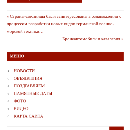
Навигация
Предыдущая
Страны-союзницы были заинтересованы в ознакомлении с
публикация
процессом разработки новых видов германской военно-
по
морской техники…
записям
Следующая
Бронеавтомобили и кавалерия
публикация
МЕНЮ
НОВОСТИ
ОБЪЯВЛЕНИЯ
ПОЗДРАВЛЯЕМ
ПАМЯТНЫЕ ДАТЫ
ФОТО
ВИДЕО
КАРТА САЙТА
Поиск