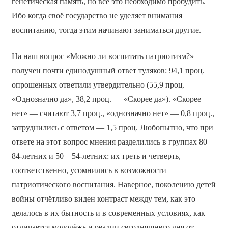
генетическая память, но всё это необходимо пробудить.
Ибо когда своё государство не уделяет внимания
воспитанию, тогда этим начинают заниматься другие.
На наш вопрос «Можно ли воспитать патриотизм?»
получен почти единодушный ответ туляков: 94,1 проц.
опрошенных ответили утвердительно (55,9 проц. —
«Однозначно да», 38,2 проц. — «Скорее да»). «Скорее
нет» — считают 3,7 проц., «однозначно нет» — 0,8 проц.,
затруднились с ответом — 1,5 проц. Любопытно, что при
ответе на этот вопрос мнения разделились в группах 80—
84-летних и 50—54-летних: их треть и четверть,
соответственно, усомнились в возможности
патриотического воспитания. Наверное, поколению детей
войны отчётливо виден контраст между тем, как это
делалось в их бытность и в современных условиях, как
отличается молодёжь и реалии сегодняшнего дня от