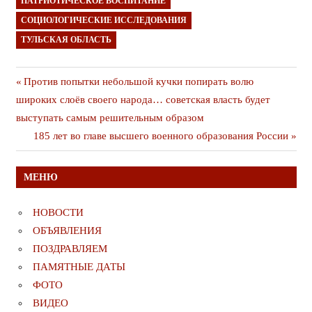
ПАТРИОТИЧЕСКОЕ ВОСПИТАНИЕ
СОЦИОЛОГИЧЕСКИЕ ИССЛЕДОВАНИЯ
ТУЛЬСКАЯ ОБЛАСТЬ
Навигация
Предыдущая
Против попытки небольшой кучки попирать волю
публикация
широких слоёв своего народа… советская власть будет
по
выступать самым решительным образом
записям
Следующая
185 лет во главе высшего военного образования России
публикация
МЕНЮ
НОВОСТИ
ОБЪЯВЛЕНИЯ
ПОЗДРАВЛЯЕМ
ПАМЯТНЫЕ ДАТЫ
ФОТО
ВИДЕО