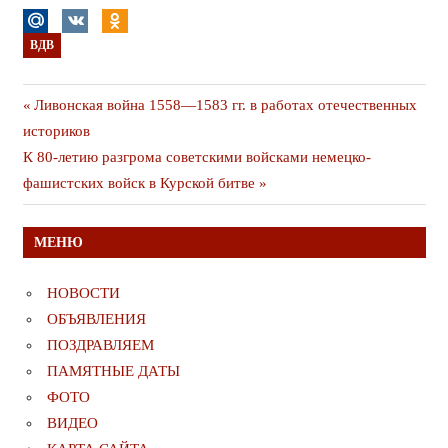
ВДВ
Навигация
Предыдущая
Ливонская война 1558—1583 гг. в работах отечественных
публикация
историков
по
Следующая
К 80-летию разгрома советскими войсками немецко-
записям
публикация
фашистских войск в Курской битве
МЕНЮ
НОВОСТИ
ОБЪЯВЛЕНИЯ
ПОЗДРАВЛЯЕМ
ПАМЯТНЫЕ ДАТЫ
ФОТО
ВИДЕО