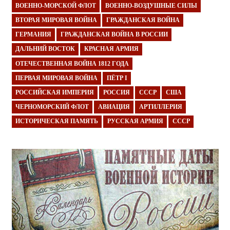
ВОЕННО-МОРСКОЙ ФЛОТ
ВОЕННО-ВОЗДУШНЫЕ СИЛЫ
ВТОРАЯ МИРОВАЯ ВОЙНА
ГРАЖДАНСКАЯ ВОЙНА
ГЕРМАНИЯ
ГРАЖДАНСКАЯ ВОЙНА В РОССИИ
ДАЛЬНИЙ ВОСТОК
КРАСНАЯ АРМИЯ
ОТЕЧЕСТВЕННАЯ ВОЙНА 1812 ГОДА
ПЕРВАЯ МИРОВАЯ ВОЙНА
ПЁТР I
РОССИЙСКАЯ ИМПЕРИЯ
РОССИЯ
СССР
США
ЧЕРНОМОРСКИЙ ФЛОТ
АВИАЦИЯ
АРТИЛЛЕРИЯ
ИСТОРИЧЕСКАЯ ПАМЯТЬ
РУССКАЯ АРМИЯ
СССР