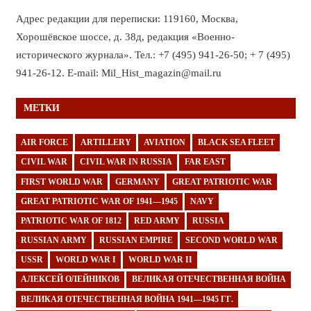
Адрес редакции для переписки: 119160, Москва,
Хорошёвское шоссе, д. 38д, редакция «Военно-
исторического журнала». Тел.: +7 (495) 941-26-50; + 7 (495)
941-26-12. E-mail: Mil_Hist_magazin@mail.ru
МЕТКИ
AIR FORCE
ARTILLERY
AVIATION
BLACK SEA FLEET
CIVIL WAR
CIVIL WAR IN RUSSIA
FAR EAST
FIRST WORLD WAR
GERMANY
GREAT PATRIOTIC WAR
GREAT PATRIOTIC WAR OF 1941—1945
NAVY
PATRIOTIC WAR OF 1812
RED ARMY
RUSSIA
RUSSIAN ARMY
RUSSIAN EMPIRE
SECOND WORLD WAR
USSR
WORLD WAR I
WORLD WAR II
АЛЕКСЕЙ ОЛЕЙНИКОВ
ВЕЛИКАЯ ОТЕЧЕСТВЕННАЯ ВОЙНА
ВЕЛИКАЯ ОТЕЧЕСТВЕННАЯ ВОЙНА 1941—1945 ГГ.