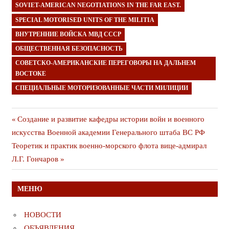
SOVIET-AMERICAN NEGOTIATIONS IN THE FAR EAST.
SPECIAL MOTORISED UNITS OF THE MILITIA
ВНУТРЕННИЕ ВОЙСКА МВД СССР
ОБЩЕСТВЕННАЯ БЕЗОПАСНОСТЬ
СОВЕТСКО-АМЕРИКАНСКИЕ ПЕРЕГОВОРЫ НА ДАЛЬНЕМ
ВОСТОКЕ
СПЕЦИАЛЬНЫЕ МОТОРИЗОВАННЫЕ ЧАСТИ МИЛИЦИИ
Навигация
Предыдущая
Создание и развитие кафедры истории войн и военного
публикация
искусства Военной академии Генерального штаба ВС РФ
по
Следующая
Теоретик и практик военно-морского флота вице-адмирал
записям
публикация
Л.Г. Гончаров
МЕНЮ
НОВОСТИ
ОБЪЯВЛЕНИЯ