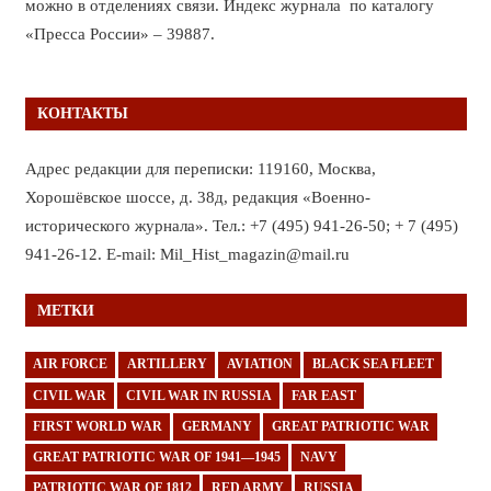
можно в отделениях связи. Индекс журнала по каталогу
«Пресса России» – 39887.
КОНТАКТЫ
Адрес редакции для переписки: 119160, Москва,
Хорошёвское шоссе, д. 38д, редакция «Военно-
исторического журнала». Тел.: +7 (495) 941-26-50; + 7 (495)
941-26-12. E-mail: Mil_Hist_magazin@mail.ru
МЕТКИ
AIR FORCE
ARTILLERY
AVIATION
BLACK SEA FLEET
CIVIL WAR
CIVIL WAR IN RUSSIA
FAR EAST
FIRST WORLD WAR
GERMANY
GREAT PATRIOTIC WAR
GREAT PATRIOTIC WAR OF 1941—1945
NAVY
PATRIOTIC WAR OF 1812
RED ARMY
RUSSIA