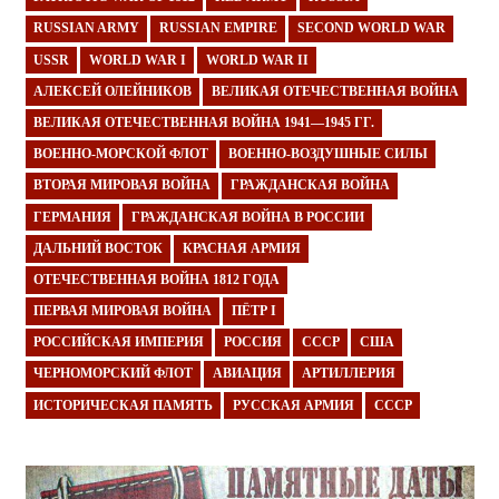
RUSSIAN ARMY
RUSSIAN EMPIRE
SECOND WORLD WAR
USSR
WORLD WAR I
WORLD WAR II
АЛЕКСЕЙ ОЛЕЙНИКОВ
ВЕЛИКАЯ ОТЕЧЕСТВЕННАЯ ВОЙНА
ВЕЛИКАЯ ОТЕЧЕСТВЕННАЯ ВОЙНА 1941—1945 ГГ.
ВОЕННО-МОРСКОЙ ФЛОТ
ВОЕННО-ВОЗДУШНЫЕ СИЛЫ
ВТОРАЯ МИРОВАЯ ВОЙНА
ГРАЖДАНСКАЯ ВОЙНА
ГЕРМАНИЯ
ГРАЖДАНСКАЯ ВОЙНА В РОССИИ
ДАЛЬНИЙ ВОСТОК
КРАСНАЯ АРМИЯ
ОТЕЧЕСТВЕННАЯ ВОЙНА 1812 ГОДА
ПЕРВАЯ МИРОВАЯ ВОЙНА
ПЁТР I
РОССИЙСКАЯ ИМПЕРИЯ
РОССИЯ
СССР
США
ЧЕРНОМОРСКИЙ ФЛОТ
АВИАЦИЯ
АРТИЛЛЕРИЯ
ИСТОРИЧЕСКАЯ ПАМЯТЬ
РУССКАЯ АРМИЯ
СССР