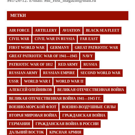
941-26-12. E-mail: Mil_Hist_magazin@mail.ru
МЕТКИ
AIR FORCE
ARTILLERY
AVIATION
BLACK SEA FLEET
CIVIL WAR
CIVIL WAR IN RUSSIA
FAR EAST
FIRST WORLD WAR
GERMANY
GREAT PATRIOTIC WAR
GREAT PATRIOTIC WAR OF 1941—1945
NAVY
PATRIOTIC WAR OF 1812
RED ARMY
RUSSIA
RUSSIAN ARMY
RUSSIAN EMPIRE
SECOND WORLD WAR
USSR
WORLD WAR I
WORLD WAR II
АЛЕКСЕЙ ОЛЕЙНИКОВ
ВЕЛИКАЯ ОТЕЧЕСТВЕННАЯ ВОЙНА
ВЕЛИКАЯ ОТЕЧЕСТВЕННАЯ ВОЙНА 1941—1945 ГГ.
ВОЕННО-МОРСКОЙ ФЛОТ
ВОЕННО-ВОЗДУШНЫЕ СИЛЫ
ВТОРАЯ МИРОВАЯ ВОЙНА
ГРАЖДАНСКАЯ ВОЙНА
ГЕРМАНИЯ
ГРАЖДАНСКАЯ ВОЙНА В РОССИИ
ДАЛЬНИЙ ВОСТОК
КРАСНАЯ АРМИЯ