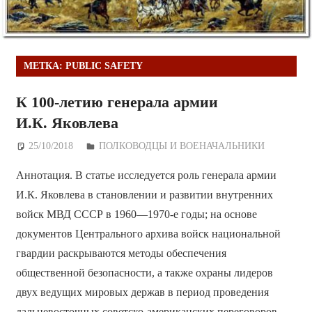
МЕТКА:
PUBLIC SAFETY
К 100-летию генерала армии
И.К. Яковлева
25/10/2018
Дежурный по Редакции
ПОЛКОВОДЦЫ И ВОЕНАЧАЛЬНИКИ
Аннотация. В статье исследуется роль генерала армии
И.К. Яковлева в становлении и развитии внутренних
войск МВД СССР в 1960—1970-е годы; на основе
документов Центрального архива войск национальной
гвардии раскрываются методы обеспечения
общественной безопасности, а также охраны лидеров
двух ведущих мировых держав в период проведения
дальневосточных советско-американских переговоров