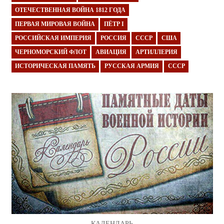
ОТЕЧЕСТВЕННАЯ ВОЙНА 1812 ГОДА
ПЕРВАЯ МИРОВАЯ ВОЙНА
ПЁТР I
РОССИЙСКАЯ ИМПЕРИЯ
РОССИЯ
СССР
США
ЧЕРНОМОРСКИЙ ФЛОТ
АВИАЦИЯ
АРТИЛЛЕРИЯ
ИСТОРИЧЕСКАЯ ПАМЯТЬ
РУССКАЯ АРМИЯ
СССР
КАЛЕНДАРЬ