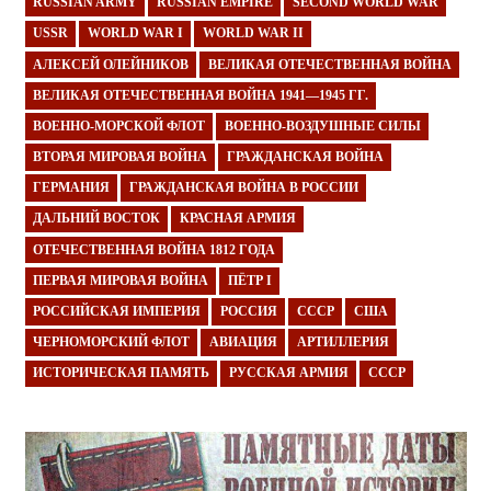
RUSSIAN ARMY
RUSSIAN EMPIRE
SECOND WORLD WAR
USSR
WORLD WAR I
WORLD WAR II
АЛЕКСЕЙ ОЛЕЙНИКОВ
ВЕЛИКАЯ ОТЕЧЕСТВЕННАЯ ВОЙНА
ВЕЛИКАЯ ОТЕЧЕСТВЕННАЯ ВОЙНА 1941—1945 ГГ.
ВОЕННО-МОРСКОЙ ФЛОТ
ВОЕННО-ВОЗДУШНЫЕ СИЛЫ
ВТОРАЯ МИРОВАЯ ВОЙНА
ГРАЖДАНСКАЯ ВОЙНА
ГЕРМАНИЯ
ГРАЖДАНСКАЯ ВОЙНА В РОССИИ
ДАЛЬНИЙ ВОСТОК
КРАСНАЯ АРМИЯ
ОТЕЧЕСТВЕННАЯ ВОЙНА 1812 ГОДА
ПЕРВАЯ МИРОВАЯ ВОЙНА
ПЁТР I
РОССИЙСКАЯ ИМПЕРИЯ
РОССИЯ
СССР
США
ЧЕРНОМОРСКИЙ ФЛОТ
АВИАЦИЯ
АРТИЛЛЕРИЯ
ИСТОРИЧЕСКАЯ ПАМЯТЬ
РУССКАЯ АРМИЯ
СССР