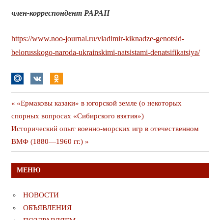
член-корреспондент РАРАН
https://www.noo-journal.ru/vladimir-kiknadze-genotsid-
belorusskogo-naroda-ukrainskimi-natsistami-denatsifikatsiya/
Навигация
Предыдущая
«Ермаковы казаки» в югорской земле (о некоторых
публикация
спорных вопросах «Сибирского взятия»)
по
Следующая
Исторический опыт военно-морских игр в отечественном
записям
публикация
ВМФ (1880—1960 гг.)
МЕНЮ
НОВОСТИ
ОБЪЯВЛЕНИЯ