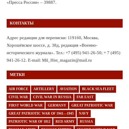
«Пресса России» – 39887.
КОНТАКТЫ
Адрес редакции для переписки: 119160, Москва,
Хорошёвское шоссе, д. 38д, редакция «Военно-
исторического журнала». Тел.: +7 (495) 941-26-50; + 7 (495)
941-26-12. E-mail: Mil_Hist_magazin@mail.ru
МЕТКИ
AIR FORCE
ARTILLERY
AVIATION
BLACK SEA FLEET
CIVIL WAR
CIVIL WAR IN RUSSIA
FAR EAST
FIRST WORLD WAR
GERMANY
GREAT PATRIOTIC WAR
GREAT PATRIOTIC WAR OF 1941—1945
NAVY
PATRIOTIC WAR OF 1812
RED ARMY
RUSSIA