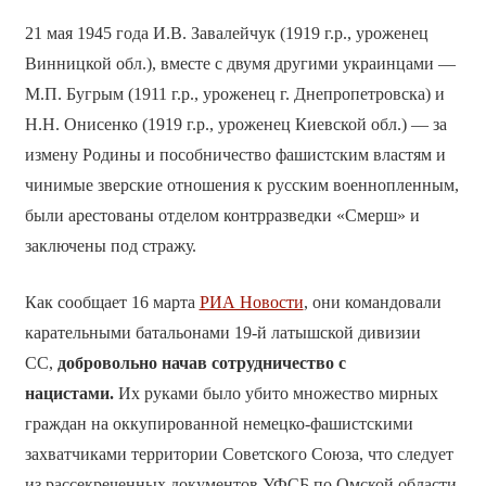
21 мая 1945 года И.В. Завалейчук (1919 г.р., уроженец
Винницкой обл.), вместе с двумя другими украинцами —
М.П. Бугрым (1911 г.р., уроженец г. Днепропетровска) и
Н.Н. Онисенко (1919 г.р., уроженец Киевской обл.) — за
измену Родины и пособничество фашистским властям и
чинимые зверские отношения к русским военнопленным,
были арестованы отделом контрразведки «Смерш» и
заключены под стражу.
Как сообщает 16 марта
РИА Новости
, они командовали
карательными батальонами 19-й латышской дивизии
СС,
добровольно начав сотрудничество с
нацистами.
Их руками было убито множество мирных
граждан на оккупированной немецко-фашистскими
захватчиками территории Советского Союза, что следует
из рассекреченных документов УФСБ по Омской области.