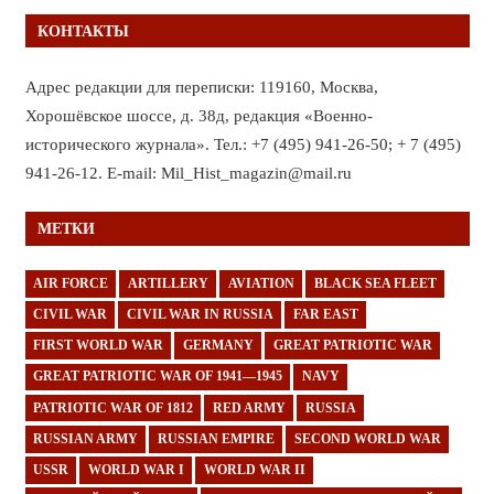
КОНТАКТЫ
Адрес редакции для переписки: 119160, Москва,
Хорошёвское шоссе, д. 38д, редакция «Военно-
исторического журнала». Тел.: +7 (495) 941-26-50; + 7 (495)
941-26-12. E-mail: Mil_Hist_magazin@mail.ru
МЕТКИ
AIR FORCE
ARTILLERY
AVIATION
BLACK SEA FLEET
CIVIL WAR
CIVIL WAR IN RUSSIA
FAR EAST
FIRST WORLD WAR
GERMANY
GREAT PATRIOTIC WAR
GREAT PATRIOTIC WAR OF 1941—1945
NAVY
PATRIOTIC WAR OF 1812
RED ARMY
RUSSIA
RUSSIAN ARMY
RUSSIAN EMPIRE
SECOND WORLD WAR
USSR
WORLD WAR I
WORLD WAR II