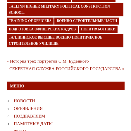
TALLINN HIGHER MILITARY-POLITICAL CONSTRUCTION
SCHOOL.
TRAINING OF OFFICERS
ВОЕННО-СТРОИТЕЛЬНЫЕ ЧАСТИ
ПОДГОТОВКА ОФИЦЕРСКИХ КАДРОВ
ПОЛИТРАБОТНИКИ
ТАЛЛИННСКОЕ ВЫСШЕЕ ВОЕННО-ПОЛИТИЧЕСКОЕ
СТРОИТЕЛЬНОЕ УЧИЛИЩЕ
Навигация
Предыдущая
История трёх портретов С.М. Будённого
Следующая
публикация
СЕКРЕТНАЯ СЛУЖБА РОССИЙСКОГО ГОСУДАРСТВА
по
публикация
записям
МЕНЮ
НОВОСТИ
ОБЪЯВЛЕНИЯ
ПОЗДРАВЛЯЕМ
ПАМЯТНЫЕ ДАТЫ