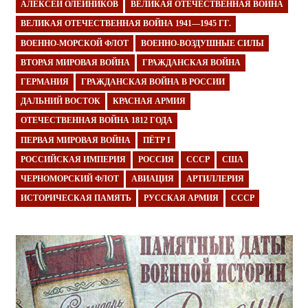
АЛЕКСЕЙ ОЛЕЙНИКОВ
ВЕЛИКАЯ ОТЕЧЕСТВЕННАЯ ВОЙНА
ВЕЛИКАЯ ОТЕЧЕСТВЕННАЯ ВОЙНА 1941—1945 ГГ.
ВОЕННО-МОРСКОЙ ФЛОТ
ВОЕННО-ВОЗДУШНЫЕ СИЛЫ
ВТОРАЯ МИРОВАЯ ВОЙНА
ГРАЖДАНСКАЯ ВОЙНА
ГЕРМАНИЯ
ГРАЖДАНСКАЯ ВОЙНА В РОССИИ
ДАЛЬНИЙ ВОСТОК
КРАСНАЯ АРМИЯ
ОТЕЧЕСТВЕННАЯ ВОЙНА 1812 ГОДА
ПЕРВАЯ МИРОВАЯ ВОЙНА
ПЁТР I
РОССИЙСКАЯ ИМПЕРИЯ
РОССИЯ
СССР
США
ЧЕРНОМОРСКИЙ ФЛОТ
АВИАЦИЯ
АРТИЛЛЕРИЯ
ИСТОРИЧЕСКАЯ ПАМЯТЬ
РУССКАЯ АРМИЯ
СССР