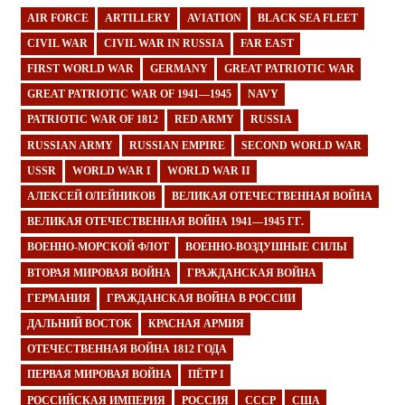
AIR FORCE
ARTILLERY
AVIATION
BLACK SEA FLEET
CIVIL WAR
CIVIL WAR IN RUSSIA
FAR EAST
FIRST WORLD WAR
GERMANY
GREAT PATRIOTIC WAR
GREAT PATRIOTIC WAR OF 1941—1945
NAVY
PATRIOTIC WAR OF 1812
RED ARMY
RUSSIA
RUSSIAN ARMY
RUSSIAN EMPIRE
SECOND WORLD WAR
USSR
WORLD WAR I
WORLD WAR II
АЛЕКСЕЙ ОЛЕЙНИКОВ
ВЕЛИКАЯ ОТЕЧЕСТВЕННАЯ ВОЙНА
ВЕЛИКАЯ ОТЕЧЕСТВЕННАЯ ВОЙНА 1941—1945 ГГ.
ВОЕННО-МОРСКОЙ ФЛОТ
ВОЕННО-ВОЗДУШНЫЕ СИЛЫ
ВТОРАЯ МИРОВАЯ ВОЙНА
ГРАЖДАНСКАЯ ВОЙНА
ГЕРМАНИЯ
ГРАЖДАНСКАЯ ВОЙНА В РОССИИ
ДАЛЬНИЙ ВОСТОК
КРАСНАЯ АРМИЯ
ОТЕЧЕСТВЕННАЯ ВОЙНА 1812 ГОДА
ПЕРВАЯ МИРОВАЯ ВОЙНА
ПЁТР I
РОССИЙСКАЯ ИМПЕРИЯ
РОССИЯ
СССР
США