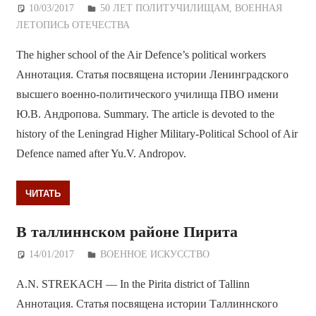
10/03/2017
Дежурный по Редакции
50 ЛЕТ ПОЛИТУЧИЛИЩАМ
,
ВОЕННАЯ
ЛЕТОПИСЬ ОТЕЧЕСТВА
The higher school of the Air Defence’s political workers
Аннотация. Статья посвящена истории Ленинградского
высшего военно-политического училища ПВО имени
Ю.В. Андропова. Summary. The article is devoted to the
history of the Leningrad Higher Military-Political School of Air
Defence named after Yu.V. Andropov.
ЧИТАТЬ
В таллиннском районе Пирита
14/01/2017
Дежурный по Редакции
ВОЕННОЕ ИСКУССТВО
A.N. STREKACH — In the Pirita district of Tallinn
Аннотация. Статья посвящена истории Таллиннского