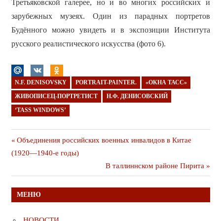
Третьяковской галерее, но и во многих российских и
зарубежных музеях. Один из парадных портретов
Будённого можно увидеть и в экспозиции Института
русского реалистического искусства (фото 6).
N.F. DENISOVSKY
PORTRAIT-PAINTER.
«ОКНА ТАСС»
ЖИВОПИСЕЦ-ПОРТРЕТИСТ
Н.Ф. ДЕНИСОВСКИЙ
‘TASS WINDOWS’
Навигация
Предыдущая
Объединения российских военных инвалидов в Китае
публикация
(1920—1940-е годы)
по
Следующая
В таллиннском районе Пирита
записям
публикация
МЕНЮ
НОВОСТИ