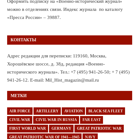
Оформить подписку на «Военно-исторический журнал»
можно в отделениях связи. Индекс журнала по каталогу
«Пресса России» – 39887.
КОНТАКТЫ
Адрес редакции для переписки: 119160, Москва,
Хорошёвское шоссе, д. 38д, редакция «Военно-
исторического журнала». Тел.: +7 (495) 941-26-50; + 7 (495)
941-26-12. E-mail: Mil_Hist_magazin@mail.ru
МЕТКИ
AIR FORCE
ARTILLERY
AVIATION
BLACK SEA FLEET
CIVIL WAR
CIVIL WAR IN RUSSIA
FAR EAST
FIRST WORLD WAR
GERMANY
GREAT PATRIOTIC WAR
GREAT PATRIOTIC WAR OF 1941—1945
NAVY