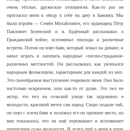
очень тёплые, дружеские отношения. Как-то раз он
пригласил меня к обеду к себе на дачу в Баковку. Мы
были втроём — Семён Михайлович, его ординарец Пётр
Павлович Зеленский и я. Будённый рассказывал о
Гражданской войне, вспоминал эпизоды и различные
встречи. Потом он взял баян, который лежал на диване, и
начал играть и напевать народные «песни-страдания»
различных местностей. Он рассказывал, как увлекался
народным фольклором, характерным для каждой из них.
Это своеобразное выступление очаровало меня. Оно было
настолько искренним, шло как-то от души. Это пел не
актер, это пел на сельской улице так задушевно о
молодости, красивой мечте сам народ. Скоро подали чай,
он снял с плеча баян и положил его на прежнее место, но
мне показалось, что он ещё переживает и вспоминает
прошедшие годы молодости. И долго ещё у меня в ушах