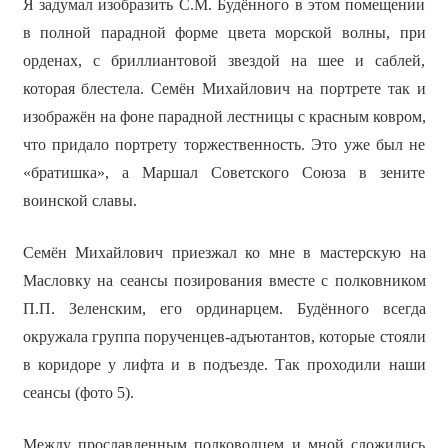
Я задумал изобразить С.М. Будённого в этом помещении
в полной парадной форме цвета морской волны, при
орденах, с бриллиантовой звездой на шее и саблей,
которая блестела. Семён Михайлович на портрете так и
изображён на фоне парадной лестницы с красным ковром,
что придало портрету торжественность. Это уже был не
«братишка», а Маршал Советского Союза в зените
воинской славы.
Семён Михайлович приезжал ко мне в мастерскую на
Масловку на сеансы позирования вместе с полковником
П.П. Зеленским, его ординарцем. Будённого всегда
окружала группа порученцев-адъютантов, которые стояли
в коридоре у лифта и в подъезде. Так проходили наши
сеансы (фото 5).
Между прославленным полководцем и мной сложились