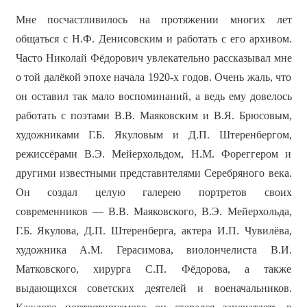
Мне посчастливилось на протяжении многих лет
общаться с Н.Ф. Денисовским и работать с его архивом.
Часто Николай Фёдорович увлекательно рассказывал мне
о той далёкой эпохе начала 1920-х годов. Очень жаль, что
он оставил так мало воспоминаний, а ведь ему довелось
работать с поэтами В.В. Маяковским и В.Я. Брюсовым,
художниками Г.Б. Якуловым и Д.П. Штеренбергом,
режиссёрами В.Э. Мейерхольдом, Н.М. Фореггером и
другими известными представителями Серебряного века.
Он создал целую галерею портретов своих
современников — В.В. Маяковского, В.Э. Мейерхольда,
Г.Б. Якулова, Д.П. Штеренберга, актера И.П. Чувилёва,
художника А.М. Герасимова, виолончелиста В.И.
Матковского, хирурга С.П. Фёдорова, а также
выдающихся советских деятелей и военачальников.