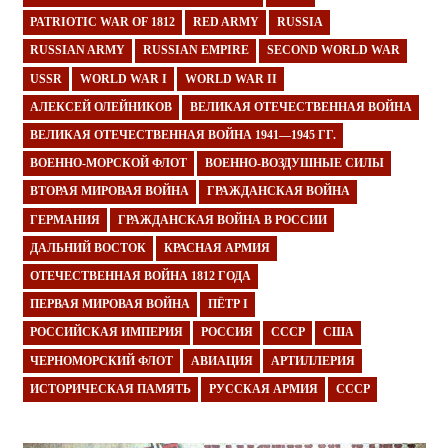
PATRIOTIC WAR OF 1812
RED ARMY
RUSSIA
RUSSIAN ARMY
RUSSIAN EMPIRE
SECOND WORLD WAR
USSR
WORLD WAR I
WORLD WAR II
АЛЕКСЕЙ ОЛЕЙНИКОВ
ВЕЛИКАЯ ОТЕЧЕСТВЕННАЯ ВОЙНА
ВЕЛИКАЯ ОТЕЧЕСТВЕННАЯ ВОЙНА 1941—1945 ГГ.
ВОЕННО-МОРСКОЙ ФЛОТ
ВОЕННО-ВОЗДУШНЫЕ СИЛЫ
ВТОРАЯ МИРОВАЯ ВОЙНА
ГРАЖДАНСКАЯ ВОЙНА
ГЕРМАНИЯ
ГРАЖДАНСКАЯ ВОЙНА В РОССИИ
ДАЛЬНИЙ ВОСТОК
КРАСНАЯ АРМИЯ
ОТЕЧЕСТВЕННАЯ ВОЙНА 1812 ГОДА
ПЕРВАЯ МИРОВАЯ ВОЙНА
ПЁТР I
РОССИЙСКАЯ ИМПЕРИЯ
РОССИЯ
СССР
США
ЧЕРНОМОРСКИЙ ФЛОТ
АВИАЦИЯ
АРТИЛЛЕРИЯ
ИСТОРИЧЕСКАЯ ПАМЯТЬ
РУССКАЯ АРМИЯ
СССР