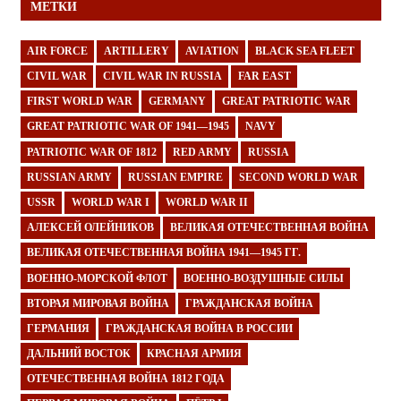
МЕТКИ
AIR FORCE
ARTILLERY
AVIATION
BLACK SEA FLEET
CIVIL WAR
CIVIL WAR IN RUSSIA
FAR EAST
FIRST WORLD WAR
GERMANY
GREAT PATRIOTIC WAR
GREAT PATRIOTIC WAR OF 1941—1945
NAVY
PATRIOTIC WAR OF 1812
RED ARMY
RUSSIA
RUSSIAN ARMY
RUSSIAN EMPIRE
SECOND WORLD WAR
USSR
WORLD WAR I
WORLD WAR II
АЛЕКСЕЙ ОЛЕЙНИКОВ
ВЕЛИКАЯ ОТЕЧЕСТВЕННАЯ ВОЙНА
ВЕЛИКАЯ ОТЕЧЕСТВЕННАЯ ВОЙНА 1941—1945 ГГ.
ВОЕННО-МОРСКОЙ ФЛОТ
ВОЕННО-ВОЗДУШНЫЕ СИЛЫ
ВТОРАЯ МИРОВАЯ ВОЙНА
ГРАЖДАНСКАЯ ВОЙНА
ГЕРМАНИЯ
ГРАЖДАНСКАЯ ВОЙНА В РОССИИ
ДАЛЬНИЙ ВОСТОК
КРАСНАЯ АРМИЯ
ОТЕЧЕСТВЕННАЯ ВОЙНА 1812 ГОДА