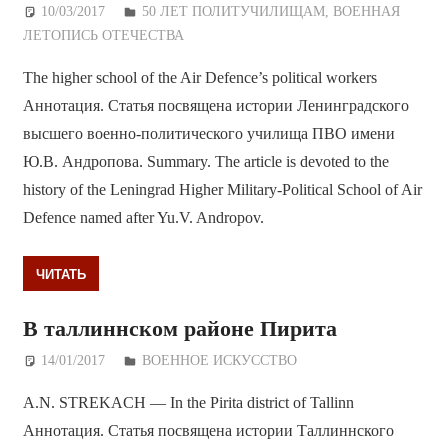
10/03/2017
Дежурный по Редакции
50 ЛЕТ ПОЛИТУЧИЛИЩАМ
,
ВОЕННАЯ
ЛЕТОПИСЬ ОТЕЧЕСТВА
The higher school of the Air Defence’s political workers
Аннотация. Статья посвящена истории Ленинградского
высшего военно-политического училища ПВО имени
Ю.В. Андропова. Summary. The article is devoted to the
history of the Leningrad Higher Military-Political School of Air
Defence named after Yu.V. Andropov.
ЧИТАТЬ
В таллиннском районе Пирита
14/01/2017
Дежурный по Редакции
ВОЕННОЕ ИСКУССТВО
A.N. STREKACH — In the Pirita district of Tallinn
Аннотация. Статья посвящена истории Таллиннского