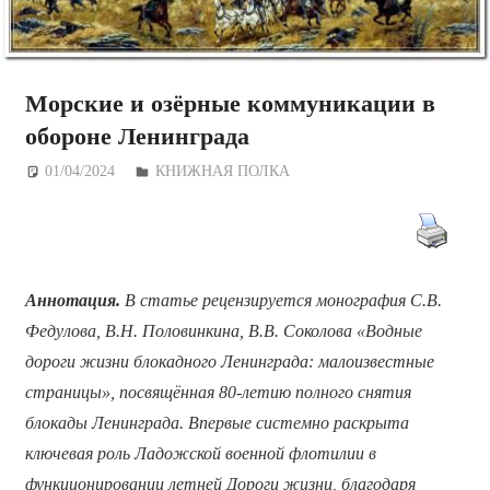
Морские и озёрные коммуникации в
обороне Ленинграда
01/04/2024
Дежурный по Редакции
КНИЖНАЯ ПОЛКА
Аннотация.
В статье рецензируется монография С.В.
Федулова, В.Н. Половинкина, В.В. Соколова «Водные
дороги жизни блокадного Ленинграда: малоизвестные
страницы», посвящённая 80-летию полного снятия
блокады Ленинграда. Впервые системно раскрыта
ключевая роль Ладожской военной флотилии в
функционировании летней Дороги жизни, благодаря