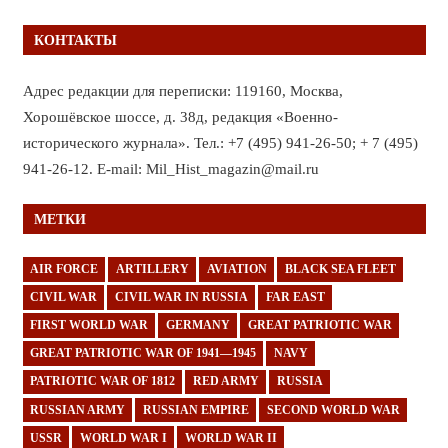
КОНТАКТЫ
Адрес редакции для переписки: 119160, Москва,
Хорошёвское шоссе, д. 38д, редакция «Военно-
исторического журнала». Тел.: +7 (495) 941-26-50; + 7 (495)
941-26-12. E-mail: Mil_Hist_magazin@mail.ru
МЕТКИ
AIR FORCE
ARTILLERY
AVIATION
BLACK SEA FLEET
CIVIL WAR
CIVIL WAR IN RUSSIA
FAR EAST
FIRST WORLD WAR
GERMANY
GREAT PATRIOTIC WAR
GREAT PATRIOTIC WAR OF 1941—1945
NAVY
PATRIOTIC WAR OF 1812
RED ARMY
RUSSIA
RUSSIAN ARMY
RUSSIAN EMPIRE
SECOND WORLD WAR
USSR
WORLD WAR I
WORLD WAR II