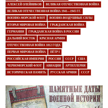
АЛЕКСЕЙ ОЛЕЙНИКОВ
ВЕЛИКАЯ ОТЕЧЕСТВЕННАЯ ВОЙНА
ВЕЛИКАЯ ОТЕЧЕСТВЕННАЯ ВОЙНА 1941—1945 ГГ.
ВОЕННО-МОРСКОЙ ФЛОТ
ВОЕННО-ВОЗДУШНЫЕ СИЛЫ
ВТОРАЯ МИРОВАЯ ВОЙНА
ГРАЖДАНСКАЯ ВОЙНА
ГЕРМАНИЯ
ГРАЖДАНСКАЯ ВОЙНА В РОССИИ
ДАЛЬНИЙ ВОСТОК
КРАСНАЯ АРМИЯ
ОТЕЧЕСТВЕННАЯ ВОЙНА 1812 ГОДА
ПЕРВАЯ МИРОВАЯ ВОЙНА
ПЁТР I
РОССИЙСКАЯ ИМПЕРИЯ
РОССИЯ
СССР
США
ЧЕРНОМОРСКИЙ ФЛОТ
АВИАЦИЯ
АРТИЛЛЕРИЯ
ИСТОРИЧЕСКАЯ ПАМЯТЬ
РУССКАЯ АРМИЯ
СССР