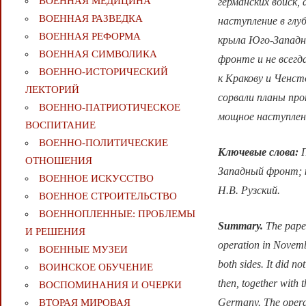
ВОЕННАЯ МЕДИЦИНА
германских войск,
ВОЕННАЯ РАЗВЕДКА
наступление в глу
ВОЕННАЯ РЕФОРМА
крыла Юго-Западн
ВОЕННАЯ СИМВОЛИКА
фронте и не всегд
ВОЕННО-ИСТОРИЧЕСКИЙ
к Кракову и Ченсто
ЛЕКТОРИЙ
сорвали планы пр
ВОЕННО-ПАТРИОТИЧЕСКОЕ
мощное наступлени
ВОСПИТАНИЕ
ВОЕННО-ПОЛИТИЧЕСКИE
Ключевые слова:
П
ОТНОШЕНИЯ
Западный фронт; к
ВОЕННОЕ ИСКУССТВО
Н.В. Рузский.
ВОЕННОЕ СТРОИТЕЛЬСТВО
ВОЕННОПЛЕННЫЕ: ПРОБЛЕМЫ
Summary.
The paper
И РЕШЕНИЯ
operation in Novembe
ВОЕННЫЕ МУЗЕИ
both sides. It did n
ВОИНСКОЕ ОБУЧЕНИЕ
then, together with 
ВОСПОМИНАНИЯ И ОЧЕРКИ
Germany. The operatio
ВТОРАЯ МИРОВАЯ