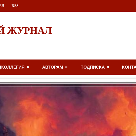
ЕН
RSS
Й ЖУРНАЛ
ДКОЛЛЕГИЯ
АВТОРАМ
ПОДПИСКА
КОНТ