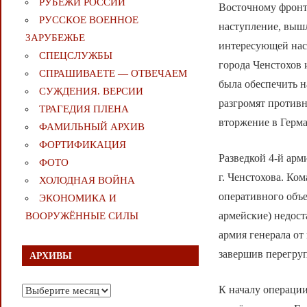
РУБЕЖИ РОССИИ
Восточному фронт
РУССКОЕ ВОЕННОЕ
наступление, выш
ЗАРУБЕЖЬЕ
интересующей нас 
СПЕЦСЛУЖБЫ
города Ченстохов 
СПРАШИВАЕТЕ — ОТВЕЧАЕМ
была обеспечить н
СУЖДЕНИЯ. ВЕРСИИ
разгромят противн
ТРАГЕДИЯ ПЛЕНА
вторжение в Герм
ФАМИЛЬНЫЙ АРХИВ
ФОРТИФИКАЦИЯ
Разведкой 4-й арм
ФОТО
г. Ченстохова. Ко
ХОЛОДНАЯ ВОЙНА
оперативного объе
ЭКОНОМИКА И
армейские) недост
ВООРУЖЁННЫЕ СИЛЫ
армия генерала от
завершив перегруп
АРХИВЫ
К началу операции
Архивы