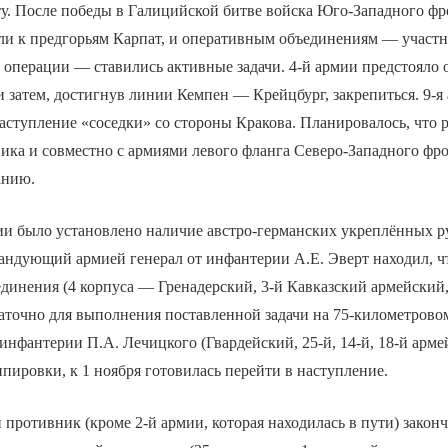
у. После победы в Галицийской битве войска Юго-Западного фр
ли к предгорьям Карпат, и оперативным объединениям — участ
операции — ставились активные задачи. 4-й армии предстояло 
и затем, достигнув линии Кемпен — Крейцбург, закрепиться. 9-я
аступление «соседки» со стороны Кракова. Планировалось, что 
ика и совместно с армиями левого фланга Северо-Западного фр
анию.
ии было установлено наличие австро-германских укреплённых р
мандующий армией генерал от инфантерии А.Е. Эверт находил, чт
динения (4 корпуса — Гренадерский, 3-й Кавказский армейский,
аточно для выполнения поставленной задачи на 75-километровом
 инфантерии П.А. Лечицкого (Гвардейский, 25-й, 14-й, 18-й арме
пировки, к 1 ноября готовилась перейти в наступление.
 противник (кроме 2-й армии, которая находилась в пути) закон