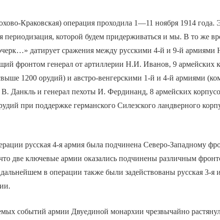
охово-Краковская) операция проходила 1—11 ноября 1914 года. 
 периодизация, которой будем придерживаться и мы. В то же вр
очерк…» датирует сражения между русскими 4-й и 9-й армиями
ий фронтом генерал от артиллерии Н.И. Иванов, 9 армейских к
 свыше 1200 орудий) и австро-венгерскими 1-й и 4-й армиями (
 В. Данкль и генерал пехоты И. Фердинанд, 8 армейских корпусо
орудий при поддержке германского Силезского ландверного корп
ерации русская 4-я армия была подчинена Северо-Западному фро
 что две ключевые армии оказались подчинены различным фрон
дальнейшем в операции также были задействованы русская 3-я и
ии.
емых событий армии Двуединой монархии чрезвычайно растяну