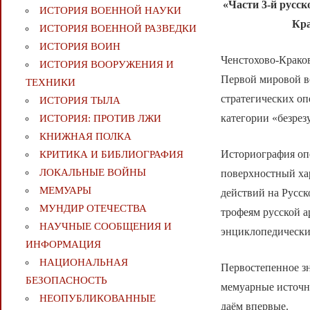
«Части 3-й русс
ИСТОРИЯ ВОЕННОЙ НАУКИ
Кра
ИСТОРИЯ ВОЕННОЙ РАЗВЕДКИ
ИСТОРИЯ ВОИН
Ченстохово-Краков
ИСТОРИЯ ВООРУЖЕНИЯ И
Первой мировой в
ТЕХНИКИ
стратегических оп
ИСТОРИЯ ТЫЛА
категории «безрез
ИСТОРИЯ: ПРОТИВ ЛЖИ
КНИЖНАЯ ПОЛКА
Историография оп
КРИТИКА И БИБЛИОГРАФИЯ
ЛОКАЛЬНЫЕ ВОЙНЫ
поверхностный хар
МЕМУАРЫ
действий на Русс
МУНДИР ОТЕЧЕСТВА
трофеям русской 
НАУЧНЫЕ СООБЩЕНИЯ И
энциклопедически
ИНФОРМАЦИЯ
НАЦИОНАЛЬНАЯ
Первостепенное зн
БЕЗОПАСНОСТЬ
мемуарные источн
НЕОПУБЛИКОВАННЫЕ
даём впервые.