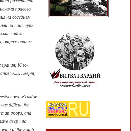
ронта развернуть
ойсками правого
ия на соседнем
ышли на подступы
сские войска
нта, отражавшим
перация; Юго-
анов; А.Е. Эверт;
e Czestochowa-Kraków
as difficult for
erman troops, and
nsive deep into
t wing of the South-