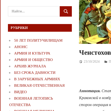
Поиск
ПОИСК
для:
РУБРИКИ
50 ЛЕТ ПОЛИТУЧИЛИЩАМ
АНОНС
Ченстохов
АРМИЯ И КУЛЬТУРА
АРМИЯ И ОБЩЕСТВО
23/10/2024
Д
П
АРХИВ ЖУРНАЛА
БЕЗ СРОКА ДАВНОСТИ
В ЗАРУБЕЖНЫХ АРМИЯХ
ВЕЛИКАЯ ОТЕЧЕСТВЕННАЯ
Аннотация.
Стат
ВИДЕО
Краковской в нояб
ВОЕННАЯ ЛЕТОПИСЬ
сторон операция н
ОТЕЧЕСТВА