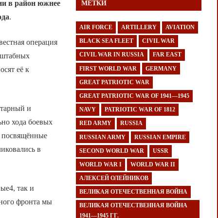
ии в район южнее
МЕТКИ
ода
.
AIR FORCE
ARTILLERY
AVIATION
BLACK SEA FLEET
CIVIL WAR
вестная операция
CIVIL WAR IN RUSSIA
FAR EAST
асштабных
FIRST WORLD WAR
GERMANY
осят её к
GREAT PATRIOTIC WAR
GREAT PATRIOTIC WAR OF 1941—1945
нтарный и
NAVY
PATRIOTIC WAR OF 1812
ьно хода боевых
RED ARMY
RUSSIA
, посвящённые
RUSSIAN ARMY
RUSSIAN EMPIRE
иковались в
SECOND WORLD WAR
USSR
WORLD WAR I
WORLD WAR II
АЛЕКСЕЙ ОЛЕЙНИКОВ
ые4, так и
ВЕЛИКАЯ ОТЕЧЕСТВЕННАЯ ВОЙНА
ного фронта мы
ВЕЛИКАЯ ОТЕЧЕСТВЕННАЯ ВОЙНА
1941—1945 ГГ.