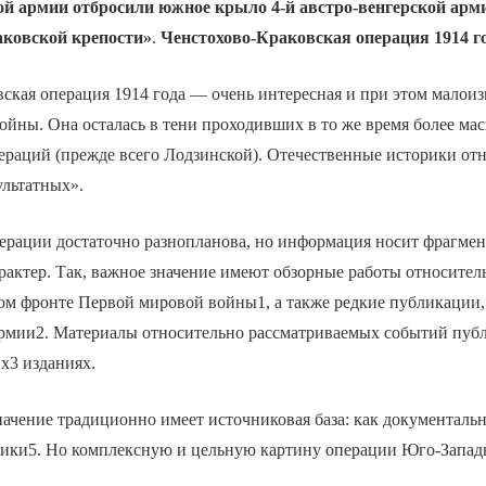
кой армии отбросили южное крыло 4-й австро-венгерской арм
ковской крепости»
.
Ченстохово-Краковская операция 1914 г
ская операция 1914 года — очень интересная и при этом малоиз
ойны. Она осталась в тени проходивших в то же время более м
ераций (прежде всего Лодзинской). Отечественные историки отн
ультатных».
ерации достаточно разнопланова, но информация носит фрагме
актер. Так, важное значение имеют обзорные работы относител
ком фронте Первой мировой войны1, а также редкие публикации
армии2. Материалы относительно рассматриваемых событий публ
х3 изданиях.
ачение традиционно имеет источниковая база: как документальн
ики5. Но комплексную и цельную картину операции Юго-Запад