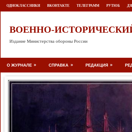
Перейти
ОДНОКЛАССНИКИ
ВКОНТАКТЕ
ТЕЛЕГРАММ
РУТЮБ
ДЗ
к
содержимому
ВОЕННО-ИСТОРИЧЕСКИ
Издание Министерства обороны России
О ЖУРНАЛЕ
СПРАВКА
РЕДАКЦИЯ
РЕ