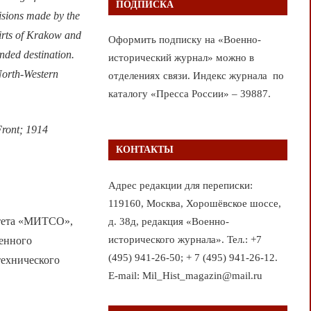
ПОДПИСКА
isions made by the
irts of Krakow and
Оформить подписку на «Военно-
nded destination.
исторический журнал» можно в
 North-Western
отделениях связи. Индекс журнала по
каталогу «Пресса России» – 39887.
ront; 1914
КОНТАКТЫ
Адрес редакции для переписки:
119160, Москва, Хорошёвское шоссе,
тета «МИТСО»,
д. 38д, редакция «Военно-
исторического журнала». Тел.: +7
енного
(495) 941-26-50; + 7 (495) 941-26-12.
технического
E-mail: Mil_Hist_magazin@mail.ru