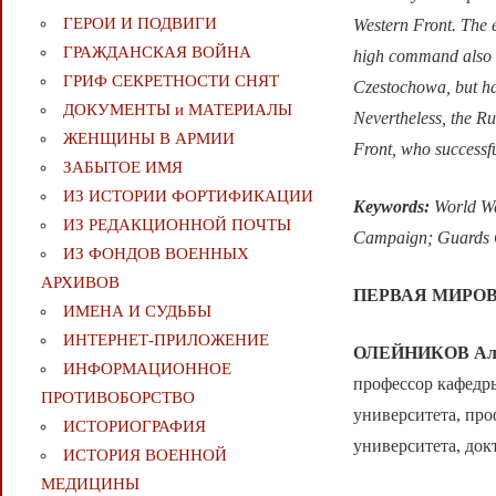
ГЕРОИ И ПОДВИГИ
Western Front. The e
ГРАЖДАНСКАЯ ВОЙНА
high command also c
ГРИФ СЕКРЕТНОСТИ СНЯТ
Czestochowa, but hal
ДОКУМЕНТЫ и МАТЕРИАЛЫ
Nevertheless, the Ru
ЖЕНЩИНЫ В АРМИИ
Front, who successfu
ЗАБЫТОЕ ИМЯ
ИЗ ИСТОРИИ ФОРТИФИКАЦИИ
Keywords:
World Wa
ИЗ РЕДАКЦИОННОЙ ПОЧТЫ
Campaign; Guards Co
ИЗ ФОНДОВ ВОЕННЫХ
АРХИВОВ
ПЕРВАЯ МИРО
ИМЕНА И СУДЬБЫ
ИНТЕРНЕТ-ПРИЛОЖЕНИЕ
ОЛЕЙНИКОВ Але
ИНФОРМАЦИОННОЕ
профессор кафедр
ПРОТИВОБОРСТВО
университета, про
ИСТОРИОГРАФИЯ
университета, док
ИСТОРИЯ ВОЕННОЙ
МЕДИЦИНЫ