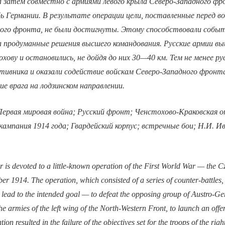
 а затем совместно с армиями левого крыла Северо-Западного ф
бь Германии. В результате операции цели, поставленные перед в
ого фронта, не были достигнуты. Этому способствовали событ
а продуманные решения высшего командования. Русские армии в
хову и остановились, не дойдя до них 30—40 км. Тем не менее ру
отивника и оказали содействие войскам Северо-Западного фро
е врага на лодзинском направлении.
ервая мировая война; Русский фронт; Ченстохово-Краковская о
ампания 1914 года; Гвардейский корпус; встречные бои; Н.И. Ив
 is devoted to a little-known operation of the First World War — th
r 1914. The operation, which consisted of a series of counter-battles, w
ot lead to the intended goal — to defeat the opposing group of Austro-G
the armies of the left wing of the North-Western Front, to launch an offe
n resulted in the failure of the objectives set for the troops of the righ