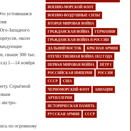
ВОЕННО-МОРСКОЙ ФЛОТ
Это устоявшаяся
ВОЕННО-ВОЗДУШНЫЕ СИЛЫ
емя
ВТОРАЯ МИРОВАЯ ВОЙНА
 Юго-Западного
ГРАЖДАНСКАЯ ВОЙНА
ГЕРМАНИЯ
орпусов, около
ГРАЖДАНСКАЯ ВОЙНА В РОССИИ
командующие
ДАЛЬНИЙ ВОСТОК
КРАСНАЯ АРМИЯ
в, свыше 300 тыс.
ОТЕЧЕСТВЕННАЯ ВОЙНА 1812 ГОДА
уса) 1—14 ноября
ПЕРВАЯ МИРОВАЯ ВОЙНА
ПЁТР I
РОССИЙСКАЯ ИМПЕРИЯ
РОССИЯ
СССР
США
нту. Серьёзной
ЧЕРНОМОРСКИЙ ФЛОТ
АВИАЦИЯ
товым
АРТИЛЛЕРИЯ
 австро-
ИСТОРИЧЕСКАЯ ПАМЯТЬ
РУССКАЯ АРМИЯ
СССР
лись по огромному