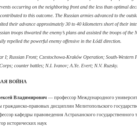
vents occurring on the neighboring front and the less than optimal dec
ontributed to this outcome. The Russian armies advanced to the outsk
ted their advance approximately 30 to 40 kilometers short of their inte
ssian troops thwarted the enemy’s plans and assisted the troops of the
lly repelled the powerful enemy offensive in the Łódź direction.
r I; Russian Front; Czestochowa-Kraków Operation; South-Western F
rps; counter battles; N.I. Ivanov; A.Ye. Evert; N.V. Ruzsky.
ВАЯ ВОЙНА
ксей Владимирович
— профессор Международного универси
ы гражданско-правовых дисциплин Мелитопольского государств
фессор кафедры правоведения Астраханского государственного 
тор исторических наук