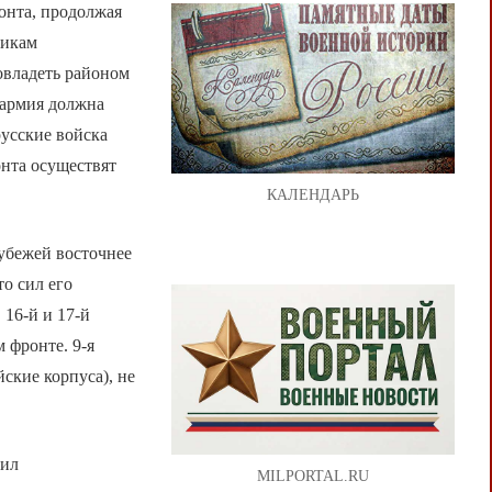
онта, продолжая
никам
овладеть районом
 армия должна
русские войска
онта осуществят
КАЛЕНДАРЬ
убежей восточнее
о сил его
 16-й и 17-й
 фронте. 9-я
йские корпуса), не
чил
MILPORTAL.RU