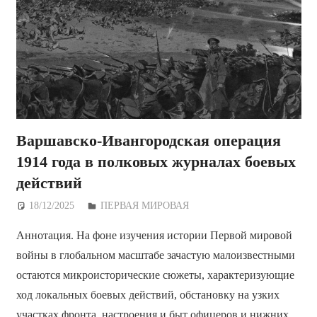
Варшавско-Ивангородская операция
1914 года в полковых журналах боевых
действий
18/12/2025
Дежурный по Редакции
ПЕРВАЯ МИРОВАЯ
Аннотация. На фоне изучения истории Первой мировой
войны в глобальном масштабе зачастую малоизвестными
остаются микроисторические сюжеты, характеризующие
ход локальных боевых действий, обстановку на узких
участках фронта, настроения и быт офицеров и нижних