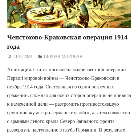
Ченстохово-Краковская операция 1914
года
23/10/2024
Дежурный по Редакции
ПЕРВАЯ МИРОВАЯ
Аннотация. Статья посвящена малоизвестной операции
Первой мировой войны — Ченстохово-Краковской в
ноябре 1914 года. Состоявшая из серии встречных
сражений, сложная для обеих сторон операция не привела
к намеченной цели — разгромить противостоявшую
группировку австро-германских войск, а затем совместно
с армиями левого крыла Северо-Западного фронта
развернуть наступление в глубь Германии. В результате