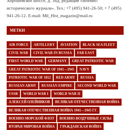
Хорошёвское шоссе, д. 38д, редакция «Военно-
исторического журнала». Тел.: +7 (495) 941-26-50; + 7 (495)
941-26-12. E-mail: Mil_Hist_magazin@mail.ru
МЕТКИ
AIR FORCE
ARTILLERY
AVIATION
BLACK SEA FLEET
CIVIL WAR
CIVIL WAR IN RUSSIA
FAR EAST
FIRST WORLD WAR
GERMANY
GREAT PATRIOTIC WAR
GREAT PATRIOTIC WAR OF 1941—1945
NAVY
PATRIOTIC WAR OF 1812
RED ARMY
RUSSIA
RUSSIAN ARMY
RUSSIAN EMPIRE
SECOND WORLD WAR
USSR
WORLD WAR I
WORLD WAR II
АЛЕКСЕЙ ОЛЕЙНИКОВ
ВЕЛИКАЯ ОТЕЧЕСТВЕННАЯ ВОЙНА
ВЕЛИКАЯ ОТЕЧЕСТВЕННАЯ ВОЙНА 1941—1945 ГГ.
ВОЕННО-МОРСКОЙ ФЛОТ
ВОЕННО-ВОЗДУШНЫЕ СИЛЫ
ВТОРАЯ МИРОВАЯ ВОЙНА
ГРАЖДАНСКАЯ ВОЙНА