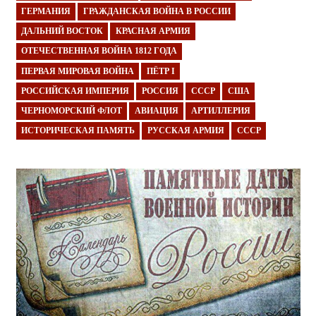
ГЕРМАНИЯ
ГРАЖДАНСКАЯ ВОЙНА В РОССИИ
ДАЛЬНИЙ ВОСТОК
КРАСНАЯ АРМИЯ
ОТЕЧЕСТВЕННАЯ ВОЙНА 1812 ГОДА
ПЕРВАЯ МИРОВАЯ ВОЙНА
ПЁТР I
РОССИЙСКАЯ ИМПЕРИЯ
РОССИЯ
СССР
США
ЧЕРНОМОРСКИЙ ФЛОТ
АВИАЦИЯ
АРТИЛЛЕРИЯ
ИСТОРИЧЕСКАЯ ПАМЯТЬ
РУССКАЯ АРМИЯ
СССР