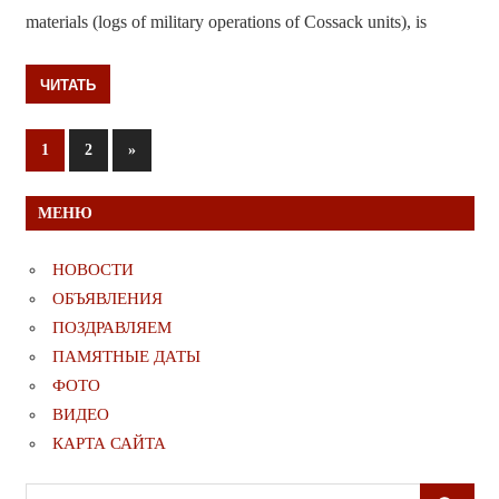
materials (logs of military operations of Cossack units), is
ЧИТАТЬ
Пагинация
Следующие
1
2
»
записи
записей
МЕНЮ
НОВОСТИ
ОБЪЯВЛЕНИЯ
ПОЗДРАВЛЯЕМ
ПАМЯТНЫЕ ДАТЫ
ФОТО
ВИДЕО
КАРТА САЙТА
Поиск