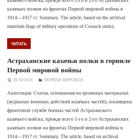
казачьего войска, прежде всего 1-го и 2-го Астраханских
казачьих полков на фронтах Первой мировой войны в
1914—1917 гг. Summary. The article, based on the archival
materials (logs of military operations of Cossack units),
ЧИТАТЬ
Астраханские казачьи полки в горниле
Первой мировой войны
28/10/2018
Дежурный по Редакции
ПЕРВАЯ МИРОВАЯ
Аннотация. Статья, основанная на архивных материалах
(журналах военных действий казачьих частей), посвящена
фронтовой службе боевых частей Астраханского
казачьего войска, прежде всего 1-го и 2-го Астраханских
казачьих полков на фронтах Первой мировой войны в
1914—1917 гг. Summary. The article, based on archival