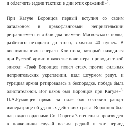
2
и облегчить задачи тактики в дни этих сражений»
.
При Кагуле Воронцов первый вступил со своим
батальоном в правофланговый неприятельский
ретраншемент и отбив два знамени Московского полка,
разбитого незадолго до этого, захватил 40 пушек. В
воспоминаниях генерала Клинтона, который находился
при Русской армии в качестве волонтера, приводит такой
эпизод: «Граф Воронцов повел атаку, против сильных
неприятельских укреплении, взял штурмом редут, и
турецкая армия ретировалась в беспорядке, победа была
3
блистательной. Вот каков был Воронцов при Кагуле»
.
П.А.Румянцев прямо на поле боя составил рапорт
императрице об удачных действиях графа. Воронцов был
награжден орденами Св. Георгия 3 степени и произведен
в полковники случай весьма редкий в тот период