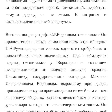
вопиющими нарушениями справедливости, хлопотать же
за себя посредством просьб, заискиваний, перебегать
кому-то дорогу он не желал. К интригам и
самовосхвалению он не был приучен.
Военное поприще графа С.Р.Воронцова закончилось. Он
прошел его с честью и достоинством, строгий судья
П.А.Румянцев, ценил его как одного из храбрейших и
полезнейших своих подчиненных. Горечь обманутых
надежд смешивалась у Воронцова с сознанием
несправедливости и задевала личную гордость.
Племяннику государственного канцлера Михаила
Илларионовича Воронцова, выросшему при дворе,
принадлежавшему по происхождению и семейным связям
к высшему обществу, казалось недостойным в 32 года
удовлетвориться при отставке генеральским чином. Он
имел повод считать такой исход своей добросовестной