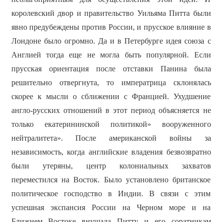
королевский двор и правительство Уильяма Питта были
явно предубеждены против России, и прусское влияние в
Лондоне было огромно. Да и в Петербурге идея союза с
Англией тогда еще не могла быть популярной. Если
прусская ориентация после отставки Панина была
решительно отвергнута, то императрица склонялась
скорее к мысли о сближении с Францией. Ухудшение
англо-русских отношений в этот период объясняется не
только екатерининской политикой» вооруженного
нейтралитета». После американской войны за
независимость, когда английские владения безвозвратно
были утеряны, центр колониальных захватов
переместился на Восток. Было установлено британское
политическое господство в Индии. В связи с этим
успешная экспансия России на Черном море и на
Ближнем Востоке внушала Питту и его соратникам