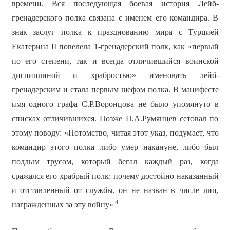
времени. Вся последующая боевая история Лейб-
гренадерского полка связана с именем его командира. В
знак заслуг полка к празднованию мира с Турцией
Екатерина ІІ повелела 1-гренадерский полк, как «первый
по его степени, так и всегда отличившийся воинской
дисциплиной и храбростью» именовать лейб-
гренадерским и стала первым шефом полка. В манифесте
имя одного графа С.Р.Воронцова не было упомянуто в
списках отличившихся. Позже П.А.Румянцев сетовал по
этому поводу: «Потомство, читая этот указ, подумает, что
командир этого полка либо умер накануне, либо был
подлым трусом, который бегал каждый раз, когда
сражался его храбрый полк: почему достойно наказанный
и отставленный от службы, он не назван в числе лиц,
.4
награжденных за эту войну»