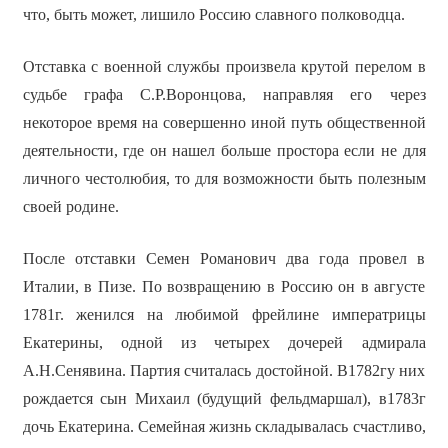
что, быть может, лишило Россию славного полководца.
Отставка с военной службы произвела крутой перелом в
судьбе графа С.Р.Воронцова, направляя его через
некоторое время на совершенно иной путь общественной
деятельности, где он нашел больше простора если не для
личного честолюбия, то для возможности быть полезным
своей родине.
После отставки Семен Романович два года провел в
Италии, в Пизе. По возвращению в Россию он в августе
1781г. женился на любимой фрейлине императрицы
Екатерины, одной из четырех дочерей адмирала
А.Н.Сенявина. Партия считалась достойной. В1782гу них
рождается сын Михаил (будущий фельдмаршал), в1783г
дочь Екатерина. Семейная жизнь складывалась счастливо,