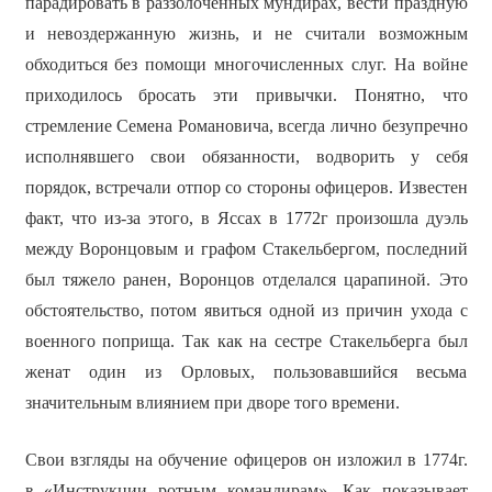
парадировать в раззолоченных мундирах, вести праздную
и невоздержанную жизнь, и не считали возможным
обходиться без помощи многочисленных слуг. На войне
приходилось бросать эти привычки. Понятно, что
стремление Семена Романовича, всегда лично безупречно
исполнявшего свои обязанности, водворить у себя
порядок, встречали отпор со стороны офицеров. Известен
факт, что из-за этого, в Яссах в 1772г произошла дуэль
между Воронцовым и графом Стакельбергом, последний
был тяжело ранен, Воронцов отделался царапиной. Это
обстоятельство, потом явиться одной из причин ухода с
военного поприща. Так как на сестре Стакельберга был
женат один из Орловых, пользовавшийся весьма
значительным влиянием при дворе того времени.
Свои взгляды на обучение офицеров он изложил в 1774г.
в «Инструкции ротным командирам». Как показывает