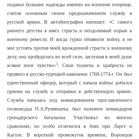
подавал большие надежды именно на военном поприще,
считая основным своим предназначением службу в
русской армии. В автобиографии напишет: «С самого
раннего детства я имел страсть и неодолимый порыв к
военному ремеслу. И когда турки объявили войну, я не
мог устоять против моей врожденной страсти к военному
делу, она пробудилась во всей силе, заглушая в моей душе
1
всякое иное чувство»
. Свои таланты и храбрость он
проявил в русско-турецкой кампании 1768-1774.г. Он был
единственный офицер, который с начала войны добился
приема на службу и отправки в действующую армию.
Служба началась под командованием прославленного
полководца П.А.Румянцева, был назначен командиром
гренадерского батальона. Участвовал во многих
сражениях, но особо отличился в боях при Ларге и
Кагуле. В короткий промежуток времени, Воронцов