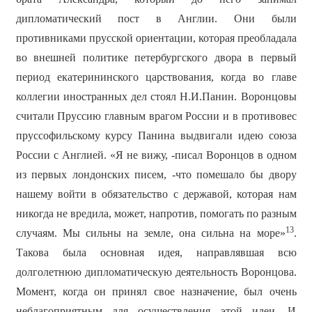
дипломатический пост в Англии. Они были
противниками прусской ориентации, которая преобладала
во внешней политике петербургского двора в первый
период екатерининского царствования, когда во главе
коллегии иностранных дел стоял Н.И.Панин. Воронцовы
считали Пруссию главным врагом России и в противовес
пруссофильскому курсу Панина выдвигали идею союза
России с Англией. «Я не вижу, -писал Воронцов в одном
из первых лондонских писем, -что помешало бы двору
нашему войти в обязательство с державой, которая нам
никогда не вредила, может, напротив, помогать по разным
13
случаям. Мы сильны на земле, она сильна на море»
.
Такова была основная идея, направлявшая всю
долголетнюю дипломатическую деятельность Воронцова.
Момент, когда он принял свое назначение, был очень
неблагоприятным для осуществления этой идеи. И