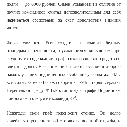
долги — до 6000 рублей. Семен Романович в отличие от
других командиров считал непозволительным для себя
наживаться средствами за счет довольствия нижних
чинов.
Желая улучшить быт солдата, и помогая бедным
офицерам своего полка, нуждавшимся во многом при
скудном их содержании, граф расходовал свои средства и
влезал в долги. Его внимание и забота оставили доброю
память у своих подчиненных особенно у солдатах. «Мы
все молим за него Бога», говорил в 1794г. старый сержант
Перепелкин графу Ф.В.Ростопчину о графе Воронцове:
8
«он нам был отец, а не командир!»
.
Невзгоды свои граф переносил стойко. Он долго
колебался с решением, об отставке с военной службы, и