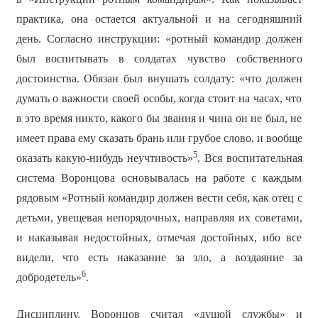
практика, она остается актуальной и на сегодняшний
день. Согласно инструкции: «ротный командир должен
был воспитывать в солдатах чувство собственного
достоинства. Обязан был внушать солдату: «что должен
думать о важности своей особы, когда стоит на часах, что
в это время никто, какого бы звания и чина он не был, не
имеет права ему сказать брань или грубое слово, и вообще
5
оказать какую-нибудь неучтивость»
. Вся воспитательная
система Воронцова основывалась на работе с каждым
рядовым «Ротный командир должен вести себя, как отец с
детьми, увещевая непорядочных, направляя их советами,
и наказывая недостойных, отмечая достойных, ибо все
видели, что есть наказание за зло, а воздаяние за
6
добродетель»
.
Дисциплину, Воронцов считал «душой службы» и