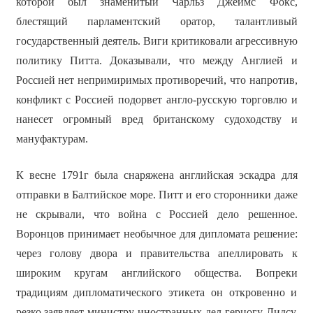
которой был знаменитый Чарльз Джеймс Фокс,
блестящий парламентский оратор, талантливый
государственный деятель. Виги критиковали агрессивную
политику Питта. Доказывали, что между Англией и
Россией нет непримиримых противоречий, что напротив,
конфликт с Россией подорвет англо-русскую торговлю и
нанесет огромный вред британскому судоходству и
мануфактурам.
К весне 1791г была снаряжена английская эскадра для
отправки в Балтийское море. Питт и его сторонники даже
не скрывали, что война с Россией дело решенное.
Воронцов принимает необычное для дипломата решение:
через голову двора и правительства апеллировать к
широким кругам английского общества. Вопреки
традициям дипломатического этикета он откровенно и
резко заявляет министру иностранных дел герцогу Лидсу,