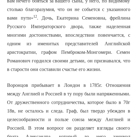
вам нечего бояться за вашего сына, у него, по видимому
столько благоразумия, что он не собьется с указанного
12
вами пути»
. Дочь, Екатерина Семеновна, фрейлина
Русского Императорского двора, также наделенная
многими достоинствами, впоследствии повенчается, с
одним из именитых представителей Английской
аристократии, графом Пемброком-Монгомери. Семен
Романович гордился своими детьми, он признавался, что
в старости они составили счастье его жизни.
Воронцов прибывает в Лондон в 1785г. Отношения
между Англией и Россией в ту пору были напряженными.
От дружественного сотрудничества, которое было в 70г
18в, не осталось и следа. Граф, был твердо убежден в
целесообразности и пользе союза между Англией и
Россией. В этом вопросе он разделяет взгляды своего
брата Александра, который до него занимал