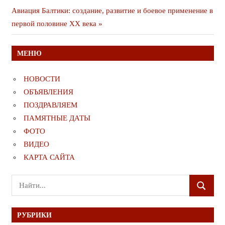
записям
Следующая
Авиация Балтики: создание, развитие и боевое применение в
публикация
первой половине ХХ века
МЕНЮ
НОВОСТИ
ОБЪЯВЛЕНИЯ
ПОЗДРАВЛЯЕМ
ПАМЯТНЫЕ ДАТЫ
ФОТО
ВИДЕО
КАРТА САЙТА
Поиск
ПОИСК
для:
РУБРИКИ