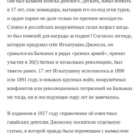
сам был казаком Войска донского. Дескать, начал воевать
в 17 лет, спас командира, вытащив его из-под огня турок,
и орден парню не дали только по причине молодости.
Словно в российских вооружённых силах возраст когда-
то был помехой для награды за подвиг! Согласно легенде,
которую придумал себе Игнатушин-Джонсон, он
сражался на Балканах в рядах «разных армий», принял
участие в 30(!) битвах и нескольких революциях, был
тяжело ранен. 17 лет Игнатушину исполнилось в 1890
или 1891 году, и никаких крупных войн, вооружённых
конфликтов или революционных потрясений на Балканах
ни тогда, ни в последующие пару лет не замечалось.
В изданном в 1917 году справочнике об известных
гавайских деятелях Джонсону посвятили отдельную
статью, в которой правда была перемешана с вымыслом: