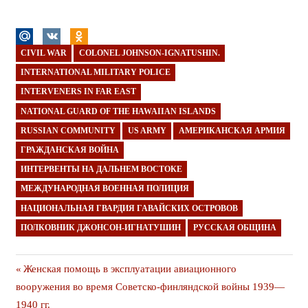
CIVIL WAR
COLONEL JOHNSON-IGNATUSHIN.
INTERNATIONAL MILITARY POLICE
INTERVENERS IN FAR EAST
NATIONAL GUARD OF THE HAWAIIAN ISLANDS
RUSSIAN COMMUNITY
US ARMY
АМЕРИКАНСКАЯ АРМИЯ
ГРАЖДАНСКАЯ ВОЙНА
ИНТЕРВЕНТЫ НА ДАЛЬНЕМ ВОСТОКЕ
МЕЖДУНАРОДНАЯ ВОЕННАЯ ПОЛИЦИЯ
НАЦИОНАЛЬНАЯ ГВАРДИЯ ГАВАЙСКИХ ОСТРОВОВ
ПОЛКОВНИК ДЖОНСОН-ИГНАТУШИН
РУССКАЯ ОБЩИНА
Навигация
Предыдущая
Женская помощь в эксплуатации авиационного
публикация
вооружения во время Советско-финляндской войны 1939—
по
1940 гг.