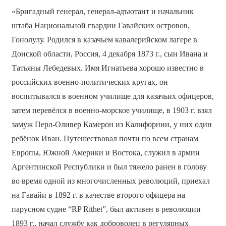
«Бригадный генерал, генерал-адъютант и начальник
штаба Национальной гвардии Гавайских островов,
Гонолулу. Родился в казачьем кавалерийском лагере в
Донской области, Россия, 4 декабря 1873 г., сын Ивана и
Татьяны Лебедевых. Имя Игнатьева хорошо известно в
российских военно-политических кругах, он
воспитывался в военном училище для казачьих офицеров,
затем перевёлся в военно-морское училище, в 1903 г. взял
замуж Перл-Оливер Камерон из Калифорнии, у них один
ребёнок Иван. Путешествовал почти по всем странам
Европы, Южной Америки и Востока, служил в армии
Аргентинской Республики и был тяжело ранен в голову
во время одной из многочисленных революций, приехал
на Гавайи в 1892 г. в качестве второго офицера на
парусном судне “RP Rithet”, был активен в революции
1893 г., начал службу как доброволец в регулярных