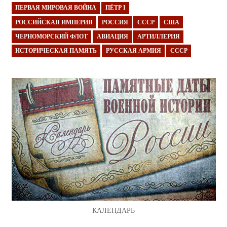
ПЕРВАЯ МИРОВАЯ ВОЙНА
ПЁТР I
РОССИЙСКАЯ ИМПЕРИЯ
РОССИЯ
СССР
США
ЧЕРНОМОРСКИЙ ФЛОТ
АВИАЦИЯ
АРТИЛЛЕРИЯ
ИСТОРИЧЕСКАЯ ПАМЯТЬ
РУССКАЯ АРМИЯ
СССР
КАЛЕНДАРЬ