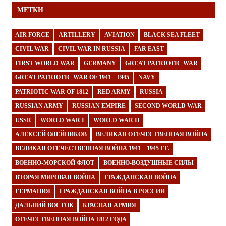
МЕТКИ
AIR FORCE
ARTILLERY
AVIATION
BLACK SEA FLEET
CIVIL WAR
CIVIL WAR IN RUSSIA
FAR EAST
FIRST WORLD WAR
GERMANY
GREAT PATRIOTIC WAR
GREAT PATRIOTIC WAR OF 1941—1945
NAVY
PATRIOTIC WAR OF 1812
RED ARMY
RUSSIA
RUSSIAN ARMY
RUSSIAN EMPIRE
SECOND WORLD WAR
USSR
WORLD WAR I
WORLD WAR II
АЛЕКСЕЙ ОЛЕЙНИКОВ
ВЕЛИКАЯ ОТЕЧЕСТВЕННАЯ ВОЙНА
ВЕЛИКАЯ ОТЕЧЕСТВЕННАЯ ВОЙНА 1941—1945 ГГ.
ВОЕННО-МОРСКОЙ ФЛОТ
ВОЕННО-ВОЗДУШНЫЕ СИЛЫ
ВТОРАЯ МИРОВАЯ ВОЙНА
ГРАЖДАНСКАЯ ВОЙНА
ГЕРМАНИЯ
ГРАЖДАНСКАЯ ВОЙНА В РОССИИ
ДАЛЬНИЙ ВОСТОК
КРАСНАЯ АРМИЯ
ОТЕЧЕСТВЕННАЯ ВОЙНА 1812 ГОДА