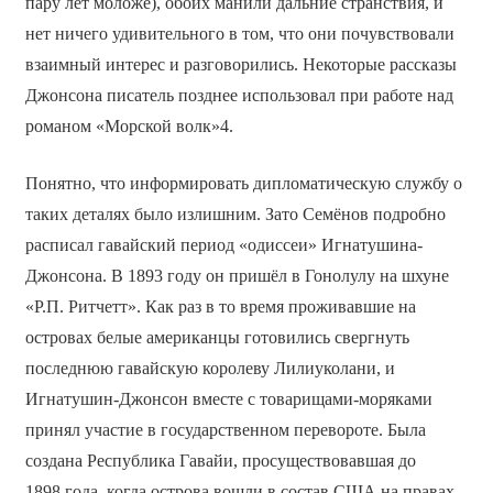
пару лет моложе), обоих манили дальние странствия, и
нет ничего удивительного в том, что они почувствовали
взаимный интерес и разговорились. Некоторые рассказы
Джонсона писатель позднее использовал при работе над
романом «Морской волк»4.
Понятно, что информировать дипломатическую службу о
таких деталях было излишним. Зато Семёнов подробно
расписал гавайский период «одиссеи» Игнатушина-
Джонсона. В 1893 году он пришёл в Гонолулу на шхуне
«Р.П. Ритчетт». Как раз в то время проживавшие на
островах белые американцы готовились свергнуть
последнюю гавайскую королеву Лилиуколани, и
Игнатушин-Джонсон вместе с товарищами-моряками
принял участие в государственном перевороте. Была
создана Республика Гавайи, просуществовавшая до
1898 года, когда острова вошли в состав США на правах