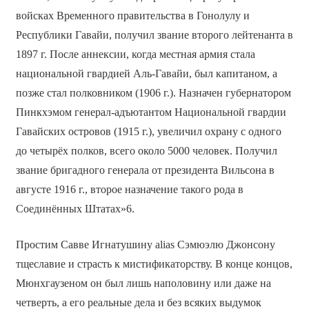
войсках Временного правительства в Гонолулу и
Республики Гавайи, получил звание второго лейтенанта в
1897 г. После аннексии, когда местная армия стала
национальной гвардией Аль-Гавайи, был капитаном, а
позже стал полковником (1906 г.). Назначен губернатором
Пинкхэмом генерал-адъютантом Национальной гвардии
Гавайских островов (1915 г.), увеличил охрану с одного
до четырёх полков, всего около 5000 человек. Получил
звание бригадного генерала от президента Вильсона в
августе 1916 г., второе назначение такого рода в
Соединённых Штатах»6.
Простим Савве Игнатушину alias Сэмюэлю Джонсону
тщеславие и страсть к мистификаторству. В конце концов,
Мюнхгаузеном он был лишь наполовину или даже на
четверть, а его реальные дела и без всяких выдумок