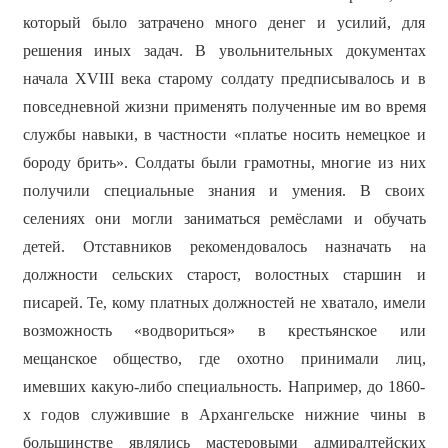
который было затрачено много денег и усилий, для
решения иных задач. В увольнительных документах
начала XVIII века старому солдату предписывалось и в
повседневной жизни применять полученные им во время
службы навыки, в частности «платье носить немецкое и
бороду брить». Солдаты были грамотны, многие из них
получили специальные знания и умения. В своих
селениях они могли заниматься ремёслами и обучать
детей. Отставников рекомендовалось назначать на
должности сельских старост, волостных старшин и
писарей. Те, кому платных должностей не хватало, имели
возможность «водвориться» в крестьянское или
мещанское общество, где охотно принимали лиц,
имевших какую-либо специальность. Например, до 1860-
х годов служившие в Архангельске нижние чины в
большинстве являлись мастеровыми адмиралтейских