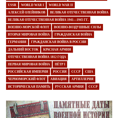
USSR
WORLD WAR I
WORLD WAR II
АЛЕКСЕЙ ОЛЕЙНИКОВ
ВЕЛИКАЯ ОТЕЧЕСТВЕННАЯ ВОЙНА
ВЕЛИКАЯ ОТЕЧЕСТВЕННАЯ ВОЙНА 1941—1945 ГГ.
ВОЕННО-МОРСКОЙ ФЛОТ
ВОЕННО-ВОЗДУШНЫЕ СИЛЫ
ВТОРАЯ МИРОВАЯ ВОЙНА
ГРАЖДАНСКАЯ ВОЙНА
ГЕРМАНИЯ
ГРАЖДАНСКАЯ ВОЙНА В РОССИИ
ДАЛЬНИЙ ВОСТОК
КРАСНАЯ АРМИЯ
ОТЕЧЕСТВЕННАЯ ВОЙНА 1812 ГОДА
ПЕРВАЯ МИРОВАЯ ВОЙНА
ПЁТР I
РОССИЙСКАЯ ИМПЕРИЯ
РОССИЯ
СССР
США
ЧЕРНОМОРСКИЙ ФЛОТ
АВИАЦИЯ
АРТИЛЛЕРИЯ
ИСТОРИЧЕСКАЯ ПАМЯТЬ
РУССКАЯ АРМИЯ
СССР