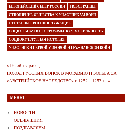
ЕВРОПЕЙСКИЙ СЕВЕР РОССИИ
НОВОБРАНЦЫ
ОТНОШЕНИЕ ОБЩЕСТВА К УЧАСТНИКАМ ВОЙН
ОТСТАВНЫЕ ВОЕННОСЛУЖАЩИЕ
СОЦИАЛЬНАЯ И ГЕОГРАФИЧЕСКАЯ МОБИЛЬНОСТЬ
СОЦИОКУЛЬТУРНАЯ ИСТОРИЯ
УЧАСТНИКИ ПЕРВОЙ МИРОВОЙ И ГРАЖДАНСКОЙ ВОЙН
Навигация
Предыдущая
Герой-гвардеец
Следующая
публикация
ПОХОД РУССКИХ ВОЙСК В МОРАВИЮ И БОРЬБА ЗА
по
публикация
«АВСТРИЙСКОЕ НАСЛЕДСТВО» в 1252—1253 гг.
записям
МЕНЮ
НОВОСТИ
ОБЪЯВЛЕНИЯ
ПОЗДРАВЛЯЕМ