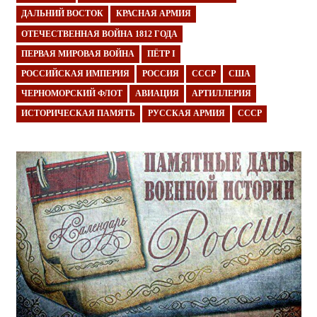
ДАЛЬНИЙ ВОСТОК
КРАСНАЯ АРМИЯ
ОТЕЧЕСТВЕННАЯ ВОЙНА 1812 ГОДА
ПЕРВАЯ МИРОВАЯ ВОЙНА
ПЁТР I
РОССИЙСКАЯ ИМПЕРИЯ
РОССИЯ
СССР
США
ЧЕРНОМОРСКИЙ ФЛОТ
АВИАЦИЯ
АРТИЛЛЕРИЯ
ИСТОРИЧЕСКАЯ ПАМЯТЬ
РУССКАЯ АРМИЯ
СССР