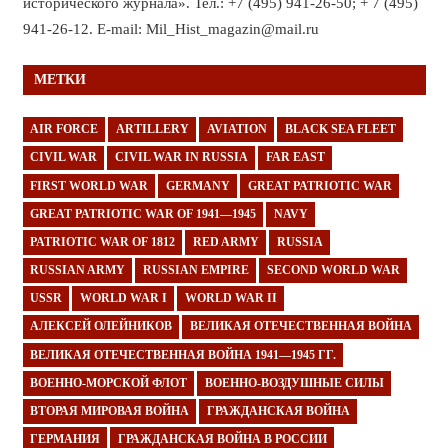
исторического журнала». Тел.: +7 (495) 941-26-50; + 7 (495)
941-26-12. E-mail: Mil_Hist_magazin@mail.ru
МЕТКИ
AIR FORCE
ARTILLERY
AVIATION
BLACK SEA FLEET
CIVIL WAR
CIVIL WAR IN RUSSIA
FAR EAST
FIRST WORLD WAR
GERMANY
GREAT PATRIOTIC WAR
GREAT PATRIOTIC WAR OF 1941—1945
NAVY
PATRIOTIC WAR OF 1812
RED ARMY
RUSSIA
RUSSIAN ARMY
RUSSIAN EMPIRE
SECOND WORLD WAR
USSR
WORLD WAR I
WORLD WAR II
АЛЕКСЕЙ ОЛЕЙНИКОВ
ВЕЛИКАЯ ОТЕЧЕСТВЕННАЯ ВОЙНА
ВЕЛИКАЯ ОТЕЧЕСТВЕННАЯ ВОЙНА 1941—1945 ГГ.
ВОЕННО-МОРСКОЙ ФЛОТ
ВОЕННО-ВОЗДУШНЫЕ СИЛЫ
ВТОРАЯ МИРОВАЯ ВОЙНА
ГРАЖДАНСКАЯ ВОЙНА
ГЕРМАНИЯ
ГРАЖДАНСКАЯ ВОЙНА В РОССИИ