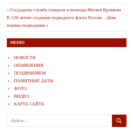
Навигация
Предыдущая
Государева служба генерала и воеводы Матвея Кровкова
Следующая
публикация
К 120-летию создания подводного флота России – День
по
публикация
моряка-подводника
записям
МЕНЮ
НОВОСТИ
ОБЪЯВЛЕНИЯ
ПОЗДРАВЛЯЕМ
ПАМЯТНЫЕ ДАТЫ
ФОТО
ВИДЕО
КАРТА САЙТА
Поиск
ПОИСК
для: