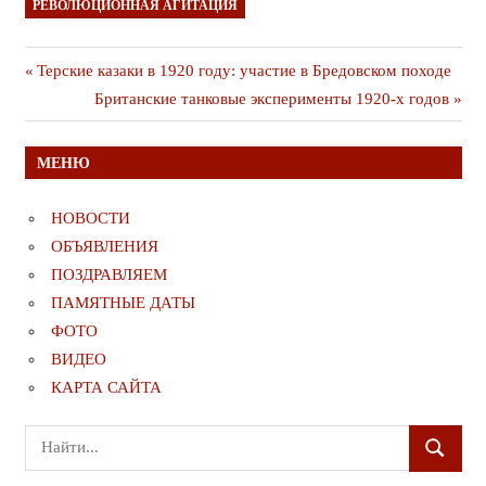
РЕВОЛЮЦИОННАЯ АГИТАЦИЯ
Навигация
Предыдущая
Терские казаки в 1920 году: участие в Бредовском походе
публикация
Следующая
Британские танковые эксперименты 1920-х годов
по
публикация
записям
МЕНЮ
НОВОСТИ
ОБЪЯВЛЕНИЯ
ПОЗДРАВЛЯЕМ
ПАМЯТНЫЕ ДАТЫ
ФОТО
ВИДЕО
КАРТА САЙТА
Поиск
ПОИСК
для: