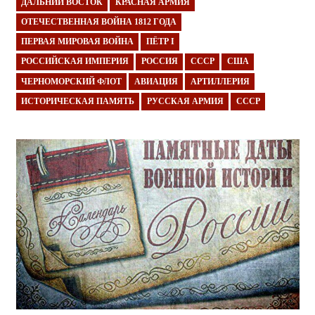
ДАЛЬНИЙ ВОСТОК
КРАСНАЯ АРМИЯ
ОТЕЧЕСТВЕННАЯ ВОЙНА 1812 ГОДА
ПЕРВАЯ МИРОВАЯ ВОЙНА
ПЁТР I
РОССИЙСКАЯ ИМПЕРИЯ
РОССИЯ
СССР
США
ЧЕРНОМОРСКИЙ ФЛОТ
АВИАЦИЯ
АРТИЛЛЕРИЯ
ИСТОРИЧЕСКАЯ ПАМЯТЬ
РУССКАЯ АРМИЯ
СССР