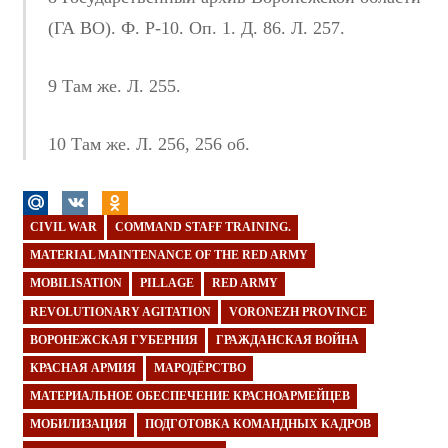
(ГА ВО). Ф. Р-10. Оп. 1. Д. 86. Л. 257.
9 Там же. Л. 255.
10 Там же. Л. 256, 256 об.
CIVIL WAR
COMMAND STAFF TRAINING.
MATERIAL MAINTENANCE OF THE RED ARMY
MOBILISATION
PILLAGE
RED ARMY
REVOLUTIONARY AGITATION
VORONEZH PROVINCE
ВОРОНЕЖСКАЯ ГУБЕРНИЯ
ГРАЖДАНСКАЯ ВОЙНА
КРАСНАЯ АРМИЯ
МАРОДЁРСТВО
МАТЕРИАЛЬНОЕ ОБЕСПЕЧЕНИЕ КРАСНОАРМЕЙЦЕВ
МОБИЛИЗАЦИЯ
ПОДГОТОВКА КОМАНДНЫХ КАДРОВ