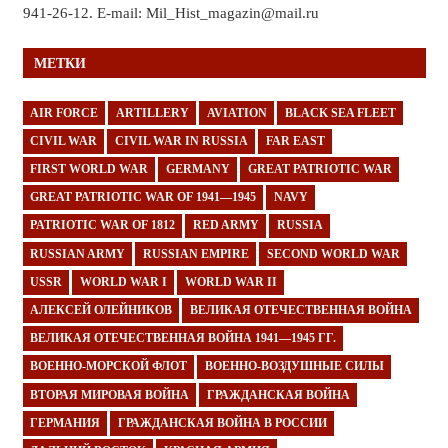
941-26-12. E-mail: Mil_Hist_magazin@mail.ru
МЕТКИ
AIR FORCE
ARTILLERY
AVIATION
BLACK SEA FLEET
CIVIL WAR
CIVIL WAR IN RUSSIA
FAR EAST
FIRST WORLD WAR
GERMANY
GREAT PATRIOTIC WAR
GREAT PATRIOTIC WAR OF 1941—1945
NAVY
PATRIOTIC WAR OF 1812
RED ARMY
RUSSIA
RUSSIAN ARMY
RUSSIAN EMPIRE
SECOND WORLD WAR
USSR
WORLD WAR I
WORLD WAR II
АЛЕКСЕЙ ОЛЕЙНИКОВ
ВЕЛИКАЯ ОТЕЧЕСТВЕННАЯ ВОЙНА
ВЕЛИКАЯ ОТЕЧЕСТВЕННАЯ ВОЙНА 1941—1945 ГГ.
ВОЕННО-МОРСКОЙ ФЛОТ
ВОЕННО-ВОЗДУШНЫЕ СИЛЫ
ВТОРАЯ МИРОВАЯ ВОЙНА
ГРАЖДАНСКАЯ ВОЙНА
ГЕРМАНИЯ
ГРАЖДАНСКАЯ ВОЙНА В РОССИИ