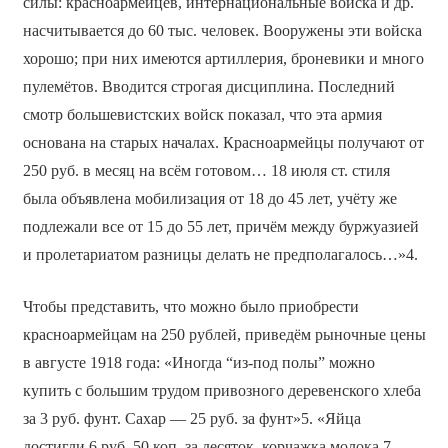
силы: красноармейцев, интернациональные войска и др.
насчитывается до 60 тыс. человек. Вооружены эти войска
хорошо; при них имеются артиллерия, броневики и много
пулемётов. Вводится строгая дисциплина. Последний
смотр большевистских войск показал, что эта армия
основана на старых началах. Красноармейцы получают от
250 руб. в месяц на всём готовом… 18 июля ст. стиля
была объявлена мобилизация от 18 до 45 лет, учёту же
подлежали все от 15 до 55 лет, причём между буржуазией
и пролетариатом разницы делать не предполагалось…»4.
Чтобы представить, что можно было приобрести
красноармейцам на 250 рублей, приведём рыночные цены
в августе 1918 года: «Иногда “из-под полы” можно
купить с большим трудом привозного деревенского хлеба
за 3 руб. фунт. Сахар — 25 руб. за фунт»5. «Яйца
достигли 6 руб. 50 коп. за десяток, корчажка молока 7—