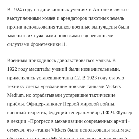
В 1924 году на дивизионных учениях в Алтоне в связи с
выступлениями хозяев и арендаторов пахотных земель
против использования танков военные вынуждены были
заменить их гужевыми повозками с деревянными
силуэтами бронетехники11.
Военным приходилось довольствоваться малым. В
1922 году масштабы учений были незначительными,
применялись устаревшие танки12. В 1923 году старую
технику слегка «разбавили» новыми танками Vickers
Medium, но отрабатывали устаревшие тактические
приёмы. Офицер-танкист Первой мировой войны,
военный теоретик, будущий генерал-майор Д.Ф.Ч. Фуллер
в лекции «Прогресс в механизации современных армий»
отмечал, что «танки Vickers были использованы таким же
образом, как старые Mk V использовались в прошедшей