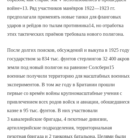
войне»13. Ряд участников манёвров 1922—1923 гг.
предполагали применять новые танки для фланговых
ударов и рейдов по тылам противника14, но отработка
этих тактических приёмов требовала нового полигона.
После долгих поисков, обсуждений и выкупа в 1925 году
государством за 834 тыс. фунтов стерлингов 32 400 акров
земли под новый полигон на равнине Солсбери15
военные получили территорию для масштабных военных
экспериментов. В том же году в Британии прошли
первые со времён войны крупномасштабные учения с
привлечением всех родов войск и авиации, обошедшиеся
казне в 95 тыс. фунтов. В них участвовали
3 кавалерийские бригады, 4 пехотные дивизии,
артиллерийские подразделения, территориальная
пехотная бригада и 2 танковых батальона. Целями были