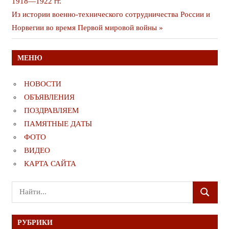
публикация
1918—1922 гг.
по
Следующая
Из истории военно-технического сотрудничества России и
записям
публикация
Норвегии во время Первой мировой войны
МЕНЮ
НОВОСТИ
ОБЪЯВЛЕНИЯ
ПОЗДРАВЛЯЕМ
ПАМЯТНЫЕ ДАТЫ
ФОТО
ВИДЕО
КАРТА САЙТА
Поиск
ПОИСК
для:
РУБРИКИ