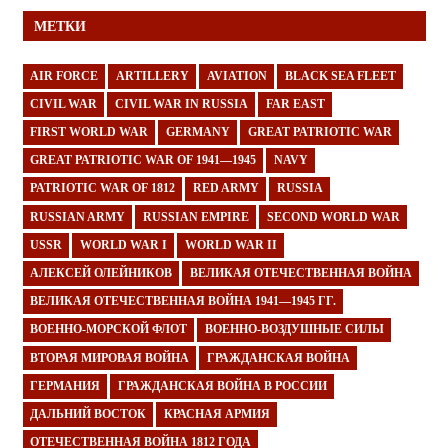
МЕТКИ
AIR FORCE
ARTILLERY
AVIATION
BLACK SEA FLEET
CIVIL WAR
CIVIL WAR IN RUSSIA
FAR EAST
FIRST WORLD WAR
GERMANY
GREAT PATRIOTIC WAR
GREAT PATRIOTIC WAR OF 1941—1945
NAVY
PATRIOTIC WAR OF 1812
RED ARMY
RUSSIA
RUSSIAN ARMY
RUSSIAN EMPIRE
SECOND WORLD WAR
USSR
WORLD WAR I
WORLD WAR II
АЛЕКСЕЙ ОЛЕЙНИКОВ
ВЕЛИКАЯ ОТЕЧЕСТВЕННАЯ ВОЙНА
ВЕЛИКАЯ ОТЕЧЕСТВЕННАЯ ВОЙНА 1941—1945 ГГ.
ВОЕННО-МОРСКОЙ ФЛОТ
ВОЕННО-ВОЗДУШНЫЕ СИЛЫ
ВТОРАЯ МИРОВАЯ ВОЙНА
ГРАЖДАНСКАЯ ВОЙНА
ГЕРМАНИЯ
ГРАЖДАНСКАЯ ВОЙНА В РОССИИ
ДАЛЬНИЙ ВОСТОК
КРАСНАЯ АРМИЯ
ОТЕЧЕСТВЕННАЯ ВОЙНА 1812 ГОДА