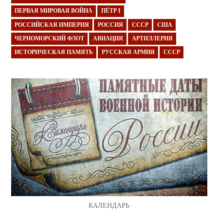
ПЕРВАЯ МИРОВАЯ ВОЙНА
ПЁТР I
РОССИЙСКАЯ ИМПЕРИЯ
РОССИЯ
СССР
США
ЧЕРНОМОРСКИЙ ФЛОТ
АВИАЦИЯ
АРТИЛЛЕРИЯ
ИСТОРИЧЕСКАЯ ПАМЯТЬ
РУССКАЯ АРМИЯ
СССР
КАЛЕНДАРЬ