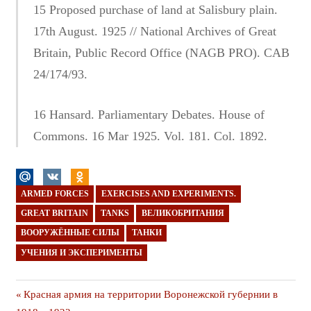
15 Proposed purchase of land at Salisbury plain.
17th August. 1925 // National Archives of Great
Britain, Public Record Office (NAGB PRO). CAB
24/174/93.
16 Hansard. Parliamentary Debates. House of
Commons. 16 Mar 1925. Vol. 181. Col. 1892.
ARMED FORCES
EXERCISES AND EXPERIMENTS.
GREAT BRITAIN
TANKS
ВЕЛИКОБРИТАНИЯ
ВООРУЖЁННЫЕ СИЛЫ
ТАНКИ
УЧЕНИЯ И ЭКСПЕРИМЕНТЫ
Навигация
Предыдущая
Красная армия на территории Воронежской губернии в