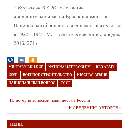
*
Безугольный А.Ю.
«Источник
дополнительной мощи Красной армии…».
Национальный вопрос в военном строительстве
в 1922—1945. М.: Политическая энциклопедия,
2016. 271 с.
MILITARY BUILDUP
NATIONALIST PROBLEM
RED ARMY
USSR
ВОЕННОЕ СТРОИТЕЛЬСТВО
КРАСНАЯ АРМИЯ
НАЦИОНАЛЬНЫЙ ВОПРОС
СССР
Навигация
Предыдущая
Из истории воинской повинности в России
публикация
Следующая
К СВЕДЕНИЮ АВТОРОВ
по
публикация
записям
МЕНЮ