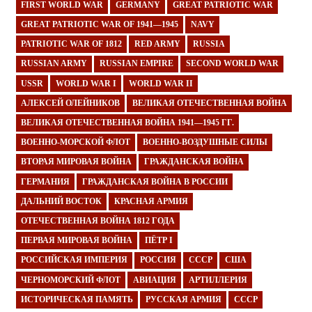
FIRST WORLD WAR
GERMANY
GREAT PATRIOTIC WAR
GREAT PATRIOTIC WAR OF 1941—1945
NAVY
PATRIOTIC WAR OF 1812
RED ARMY
RUSSIA
RUSSIAN ARMY
RUSSIAN EMPIRE
SECOND WORLD WAR
USSR
WORLD WAR I
WORLD WAR II
АЛЕКСЕЙ ОЛЕЙНИКОВ
ВЕЛИКАЯ ОТЕЧЕСТВЕННАЯ ВОЙНА
ВЕЛИКАЯ ОТЕЧЕСТВЕННАЯ ВОЙНА 1941—1945 ГГ.
ВОЕННО-МОРСКОЙ ФЛОТ
ВОЕННО-ВОЗДУШНЫЕ СИЛЫ
ВТОРАЯ МИРОВАЯ ВОЙНА
ГРАЖДАНСКАЯ ВОЙНА
ГЕРМАНИЯ
ГРАЖДАНСКАЯ ВОЙНА В РОССИИ
ДАЛЬНИЙ ВОСТОК
КРАСНАЯ АРМИЯ
ОТЕЧЕСТВЕННАЯ ВОЙНА 1812 ГОДА
ПЕРВАЯ МИРОВАЯ ВОЙНА
ПЁТР I
РОССИЙСКАЯ ИМПЕРИЯ
РОССИЯ
СССР
США
ЧЕРНОМОРСКИЙ ФЛОТ
АВИАЦИЯ
АРТИЛЛЕРИЯ
ИСТОРИЧЕСКАЯ ПАМЯТЬ
РУССКАЯ АРМИЯ
СССР