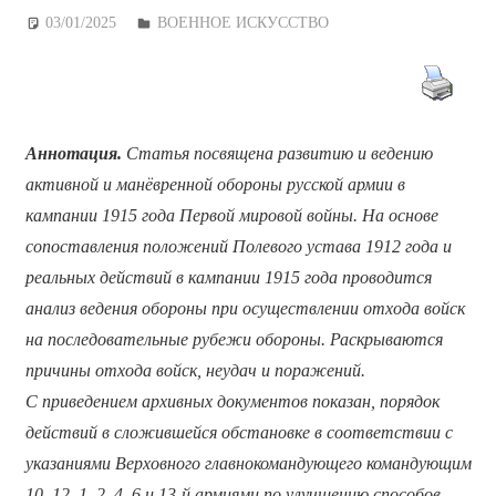
03/01/2025
Дежурный по Редакции
ВОЕННОЕ ИСКУССТВО
Аннотация.
Статья посвящена развитию и ведению
активной и манёвренной обороны русской армии в
кампании 1915 года Первой мировой войны. На основе
сопоставления положений Полевого устава 1912 года и
реальных действий в кампании 1915 года проводится
анализ ведения обороны при осуществлении отхода войск
на последовательные рубежи обороны. Раскрываются
причины отхода войск, неудач и поражений.
С
приведением архивных документов показан,
порядок
действий в сложившейся обстановке в соответствии с
указаниями
Верховного главнокомандующего командующим
10, 12, 1, 2, 4, 6 и 13-й армиями
по улучшению способов