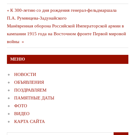
Навигация
Предыдущая
К 300-летию со дня рождения генерал-фельдмаршала
публикация
П.А. Румянцева-Задунайского
по
Следующая
Манёвренная оборона Российской Императорской армии в
записям
публикация
кампании 1915 года на Восточном фронте Первой мировой
войны
МЕНЮ
НОВОСТИ
ОБЪЯВЛЕНИЯ
ПОЗДРАВЛЯЕМ
ПАМЯТНЫЕ ДАТЫ
ФОТО
ВИДЕО
КАРТА САЙТА