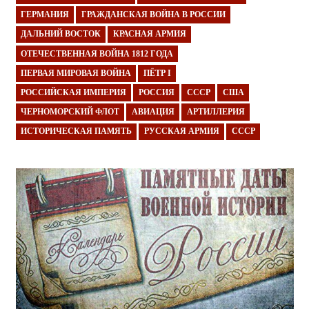
ГЕРМАНИЯ
ГРАЖДАНСКАЯ ВОЙНА В РОССИИ
ДАЛЬНИЙ ВОСТОК
КРАСНАЯ АРМИЯ
ОТЕЧЕСТВЕННАЯ ВОЙНА 1812 ГОДА
ПЕРВАЯ МИРОВАЯ ВОЙНА
ПЁТР I
РОССИЙСКАЯ ИМПЕРИЯ
РОССИЯ
СССР
США
ЧЕРНОМОРСКИЙ ФЛОТ
АВИАЦИЯ
АРТИЛЛЕРИЯ
ИСТОРИЧЕСКАЯ ПАМЯТЬ
РУССКАЯ АРМИЯ
СССР