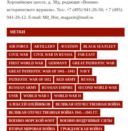
Хорошёвское шоссе, д. 38д, редакция «Военно-
исторического журнала». Тел.: +7 (495) 941-26-50; + 7 (495)
941-26-12. E-mail: Mil_Hist_magazin@mail.ru
МЕТКИ
AIR FORCE
ARTILLERY
AVIATION
BLACK SEA FLEET
CIVIL WAR
CIVIL WAR IN RUSSIA
FAR EAST
FIRST WORLD WAR
GERMANY
GREAT PATRIOTIC WAR
GREAT PATRIOTIC WAR OF 1941—1945
NAVY
PATRIOTIC WAR OF 1812
RED ARMY
RUSSIA
RUSSIAN ARMY
RUSSIAN EMPIRE
SECOND WORLD WAR
USSR
WORLD WAR I
WORLD WAR II
АЛЕКСЕЙ ОЛЕЙНИКОВ
ВЕЛИКАЯ ОТЕЧЕСТВЕННАЯ ВОЙНА
ВЕЛИКАЯ ОТЕЧЕСТВЕННАЯ ВОЙНА 1941—1945 ГГ.
ВОЕННО-МОРСКОЙ ФЛОТ
ВОЕННО-ВОЗДУШНЫЕ СИЛЫ
ВТОРАЯ МИРОВАЯ ВОЙНА
ГРАЖДАНСКАЯ ВОЙНА