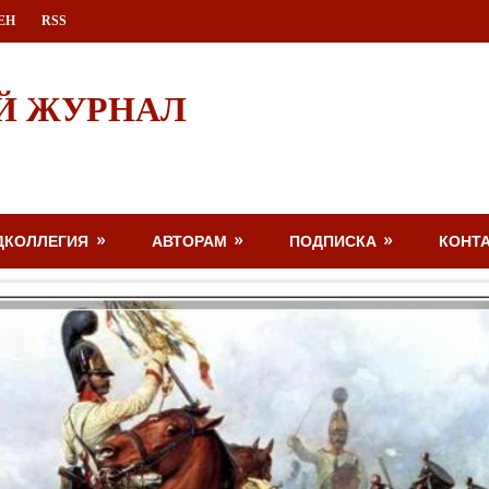
ЕН
RSS
Й ЖУРНАЛ
ДКОЛЛЕГИЯ
АВТОРАМ
ПОДПИСКА
КОНТ