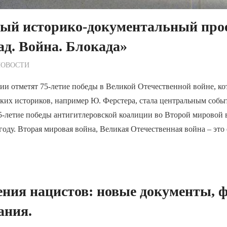
ый историко-документальный про
д. Война. Блокада»
ежурный по Редакции
НОВОСТИ
сии отметят 75-летие победы в Великой Отечественной войне, ко
ких историков, например Ю. Ферстера, стала центральным соб
5-летие победы антигитлеровской коалиции во Второй мировой в
 году. Вторая мировая война, Великая Отечественная война – это
ния нацистов: новые документы, 
ания.