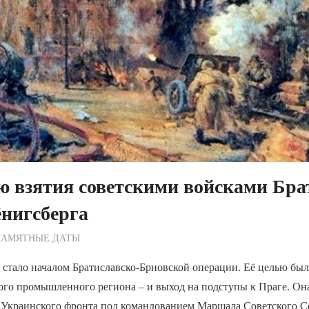
ю взятия советскими войсками Бра
нигсберга
ежурный по Редакции
ПАМЯТНЫЕ ДАТЫ
а стало началом Братиславско-Брновской операции. Её целью бы
ого промышленного региона – и выход на подступы к Праге. Он
о Украинского фронта под командованием Маршала Советского С