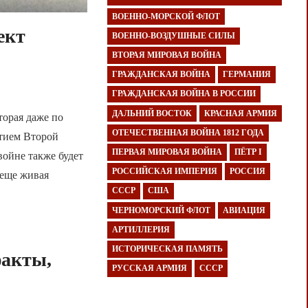
ВОЕННО-МОРСКОЙ ФЛОТ
ект
ВОЕННО-ВОЗДУШНЫЕ СИЛЫ
ВТОРАЯ МИРОВАЯ ВОЙНА
ГРАЖДАНСКАЯ ВОЙНА
ГЕРМАНИЯ
ГРАЖДАНСКАЯ ВОЙНА В РОССИИ
ДАЛЬНИЙ ВОСТОК
КРАСНАЯ АРМИЯ
торая даже по
ОТЕЧЕСТВЕННАЯ ВОЙНА 1812 ГОДА
ытием Второй
ПЕРВАЯ МИРОВАЯ ВОЙНА
ПЁТР I
ойне также будет
РОССИЙСКАЯ ИМПЕРИЯ
РОССИЯ
 еще живая
СССР
США
ЧЕРНОМОРСКИЙ ФЛОТ
АВИАЦИЯ
АРТИЛЛЕРИЯ
ИСТОРИЧЕСКАЯ ПАМЯТЬ
факты,
РУССКАЯ АРМИЯ
СССР