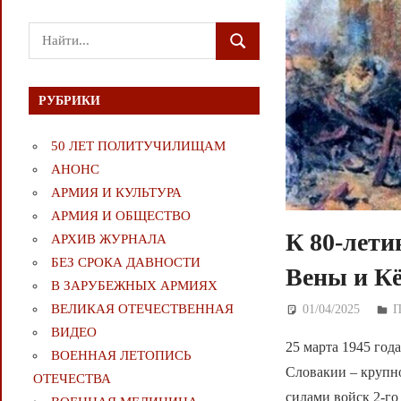
Поиск
ПОИСК
для:
РУБРИКИ
50 ЛЕТ ПОЛИТУЧИЛИЩАМ
АНОНС
АРМИЯ И КУЛЬТУРА
АРМИЯ И ОБЩЕСТВО
К 80-лети
АРХИВ ЖУРНАЛА
БЕЗ СРОКА ДАВНОСТИ
Вены и Кё
В ЗАРУБЕЖНЫХ АРМИЯХ
ВЕЛИКАЯ ОТЕЧЕСТВЕННАЯ
01/04/2025
Д
ВИДЕО
25 марта 1945 год
ВОЕННАЯ ЛЕТОПИСЬ
Словакии – крупн
ОТЕЧЕСТВА
силами войск 2-г