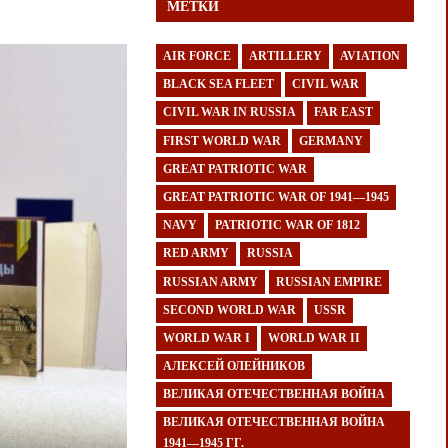
МЕТКИ
AIR FORCE
ARTILLERY
AVIATION
BLACK SEA FLEET
CIVIL WAR
CIVIL WAR IN RUSSIA
FAR EAST
FIRST WORLD WAR
GERMANY
GREAT PATRIOTIC WAR
GREAT PATRIOTIC WAR OF 1941—1945
NAVY
PATRIOTIC WAR OF 1812
RED ARMY
RUSSIA
RUSSIAN ARMY
RUSSIAN EMPIRE
SECOND WORLD WAR
USSR
WORLD WAR I
WORLD WAR II
АЛЕКСЕЙ ОЛЕЙНИКОВ
ВЕЛИКАЯ ОТЕЧЕСТВЕННАЯ ВОЙНА
ВЕЛИКАЯ ОТЕЧЕСТВЕННАЯ ВОЙНА
1941—1945 ГГ.