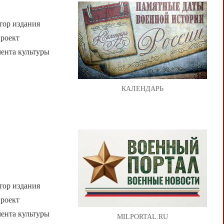
тор издания
проект
мента культуры
КАЛЕНДАРЬ
тор издания
проект
мента культуры
MILPORTAL.RU