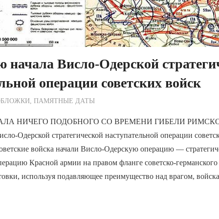
ю начала Висло-Одерской стратеги
льной операции советских войск
ежурный по Редакции
ОБЛОЖКИ
,
ПАМЯТНЫЕ ДАТЫ
НАЛА НИЧЕГО ПОДОБНОГО СО ВРЕМЕНИ ГИБЕЛИ РИМСК
исло-Одерской стратегической наступательной операции советс
 советские войска начали Висло-Одерскую операцию — стратеги
перацию Красной армии на правом фланге советско-германского
товки, используя подавляющее преимущество над врагом, войс