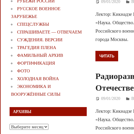
РУБЕЖИ РОССИИ
09/01/2020
Д
РУССКОЕ ВОЕННОЕ
Лектор: Кикнадзе 
ЗАРУБЕЖЬЕ
«Наука. Общество
СПЕЦСЛУЖБЫ
Российского военн
СПРАШИВАЕТЕ — ОТВЕЧАЕМ
города Москвы.
СУЖДЕНИЯ. ВЕРСИИ
ТРАГЕДИЯ ПЛЕНА
ФАМИЛЬНЫЙ АРХИВ
ЧИТАТЬ
ФОРТИФИКАЦИЯ
ФОТО
Радиоразв
ХОЛОДНАЯ ВОЙНА
Отечестве
ЭКОНОМИКА И
ВООРУЖЁННЫЕ СИЛЫ
09/01/2020
Д
Лектор: Кикнадзе 
АРХИВЫ
«Наука. Общество
Архивы
Российского военн