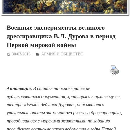
Военные эксперименты великого
дрессировщика В.Л. Дурова в период
Первой мировой войны
30/03/2016
Дежурный по Редакции
АРМИЯ И ОБЩЕСТВО
Аннотация.
В статье на основе ранее не
публиковавшихся документов, хранящихся в архиве музея
театра «Уголок дедушки Дурова», описываются
уникальные опыты знаменитого русского дрессировщика,
проводившиеся с морскими животными по заданию
российского военно-морского ведомства в годы Первой