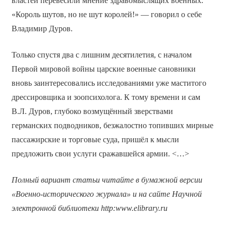
властей перевесили мнение здравомыслящих военных.
«Король шутов, но не шут королей!» — говорил о себе
Владимир Дуров.
Только спустя два с лишним десятилетия, с началом
Первой мировой войны царские военные сановники
вновь заинтересовались исследованиями уже маститого
дрессировщика и зоопсихолога. К тому времени и сам
В.Л. Дуров, глубоко возмущённый зверствами
германских подводников, безжалостно топивших мирные
пассажирские и торговые суда, пришёл к мысли
предложить свои услуги сражавшейся армии. <…>
Полный вариант статьи читайте в бумажной версии
«Военно-исторического журнала» и на сайте Научной
электронной библиотеки
http
:
www
.
elibrary
.
ru