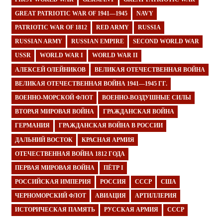
GREAT PATRIOTIC WAR OF 1941—1945
NAVY
PATRIOTIC WAR OF 1812
RED ARMY
RUSSIA
RUSSIAN ARMY
RUSSIAN EMPIRE
SECOND WORLD WAR
USSR
WORLD WAR I
WORLD WAR II
АЛЕКСЕЙ ОЛЕЙНИКОВ
ВЕЛИКАЯ ОТЕЧЕСТВЕННАЯ ВОЙНА
ВЕЛИКАЯ ОТЕЧЕСТВЕННАЯ ВОЙНА 1941—1945 ГГ.
ВОЕННО-МОРСКОЙ ФЛОТ
ВОЕННО-ВОЗДУШНЫЕ СИЛЫ
ВТОРАЯ МИРОВАЯ ВОЙНА
ГРАЖДАНСКАЯ ВОЙНА
ГЕРМАНИЯ
ГРАЖДАНСКАЯ ВОЙНА В РОССИИ
ДАЛЬНИЙ ВОСТОК
КРАСНАЯ АРМИЯ
ОТЕЧЕСТВЕННАЯ ВОЙНА 1812 ГОДА
ПЕРВАЯ МИРОВАЯ ВОЙНА
ПЁТР I
РОССИЙСКАЯ ИМПЕРИЯ
РОССИЯ
СССР
США
ЧЕРНОМОРСКИЙ ФЛОТ
АВИАЦИЯ
АРТИЛЛЕРИЯ
ИСТОРИЧЕСКАЯ ПАМЯТЬ
РУССКАЯ АРМИЯ
СССР