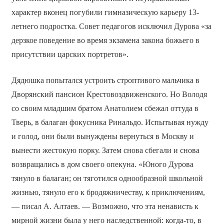
характер вконец погубили гимназическую карьеру 13-
летнего подростка. Совет педагогов исключил Дурова «за
дерзкое поведение во время экзамена закона божьего в
присутствии царских портретов».
Дядюшка попытался устроить строптивого мальчика в
Дворянский пансион Крестовоздвиженского. Но Володя
со своим младшим братом Анатолием сбежал оттуда в
Тверь, в балаган фокусника Ринальдо. Испытывая нужду
и голод, они были вынуждены вернуться в Москву и
вынести жестокую порку. Затем снова сбегали и снова
возвращались в дом своего опекуна. «Юного Дурова
тянуло в балаган; он тяготился однообразной школьной
жизнью, тянуло его к бродяжничеству, к приключениям,
— писал А. Алтаев. — Возможно, что эта ненависть к
мирной жизни была у него наследственной: когда-то, в