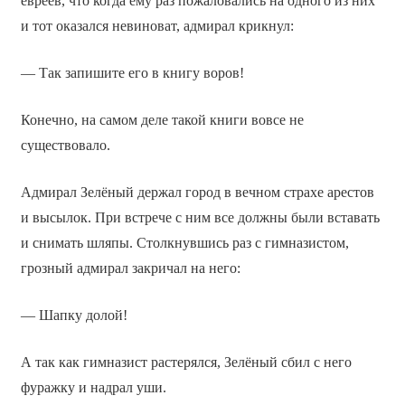
евреев, что когда ему раз пожаловались на одного из них
и тот оказался невиноват, адмирал крикнул:
— Так запишите его в книгу воров!
Конечно, на самом деле такой книги вовсе не
существовало.
Адмирал Зелёный держал город в вечном страхе арестов
и высылок. При встрече с ним все должны были вставать
и снимать шляпы. Столкнувшись раз с гимназистом,
грозный адмирал закричал на него:
— Шапку долой!
А так как гимназист растерялся, Зелёный сбил с него
фуражку и надрал уши.