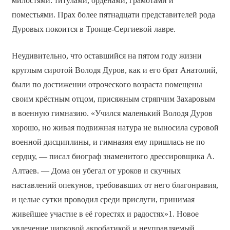
милостями: титулами, орденами, грамотами и
поместьями. Прах более пятнадцати представителей рода
Дуровых покоится в Троице-Сергиевой лавре.
Неудивительно, что оставшийся на пятом году жизни
круглым сиротой Володя Дуров, как и его брат Анатолий,
были по достижении отроческого возраста помещены
своим крёстным отцом, присяжным стряпчим Захаровым
в военную гимназию. «Учился маленький Володя Дуров
хорошо, но живая подвижная натура не выносила суровой
военной дисциплины, и гимназия ему пришлась не по
сердцу, — писал биограф знаменитого дрессировщика А.
Алтаев. — Дома он убегал от уроков и скучных
наставлений опекунов, требовавших от него благонравия,
и целые сутки проводил среди прислуги, принимая
живейшее участие в её горестях и радостях»1. Новое
увлечение цирковой акробатикой и неуправляемый