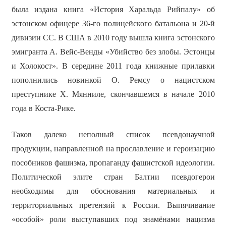
была издана книга «История Харальда Рийпалу» об
эстонском офицере 36-го полицейского батальона и 20-й
дивизии СС. В США в 2010 году вышла книга эстонского
эмигранта А. Вейс-Венды «Убийство без злобы. Эстонцы
и Холокост». В середине 2011 года книжные прилавки
пополнились новинкой О. Ремсу о нацистском
преступнике Х. Мянниле, скончавшемся в начале 2010
года в Коста-Рике.
Таков далеко неполный список псевдонаучной
продукции, направленной на прославление и героизацию
пособников фашизма, пропаганду фашистской идеологии.
Политической элите стран Балтии псевдогерои
необходимы для обоснования материальных и
территориальных претензий к России. Выпячивание
«особой» роли выступавших под знамёнами нацизма