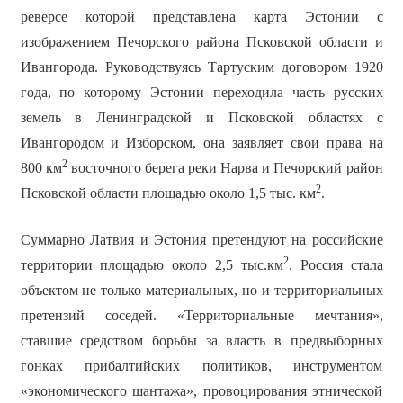
реверсе которой представлена карта Эстонии с
изображением Печорского района Псковской области и
Ивангорода. Руководствуясь Тартуским договором 1920
года, по которому Эстонии переходила часть русских
земель в Ленинградской и Псковской областях с
Ивангородом и Изборском, она заявляет свои права на
2
800 км
восточного берега реки Нарва и Печорский район
2
Псковской области площадью около 1,5 тыс. км
.
Суммарно Латвия и Эстония претендуют на российские
2
территории площадью около 2,5 тыс.км
. Россия стала
объектом не только материальных, но и территориальных
претензий соседей. «Территориальные мечтания»,
ставшие средством борьбы за власть в предвыборных
гонках прибалтийских политиков, инструментом
«экономического шантажа», провоцирования этнической