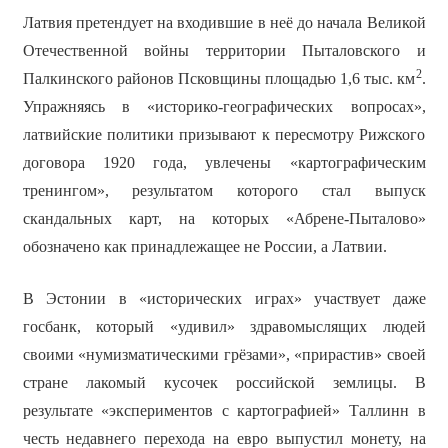
Латвия претендует на входившие в неё до начала Великой
Отечественной войны территории Пыталовского и
2
Палкинского районов Псковщины площадью 1,6 тыс. км
.
Упражняясь в «историко-географических вопросах»,
латвийские политики призывают к пересмотру Рижского
договора 1920 года, увлечены «картографическим
тренингом», результатом которого стал выпуск
скандальных карт, на которых «Абрене-Пыталово»
обозначено как принадлежащее не России, а Латвии.
В Эстонии в «исторических играх» участвует даже
госбанк, который «удивил» здравомыслящих людей
своими «нумизматическими грёзами», «прирастив» своей
стране лакомый кусочек российской землицы. В
результате «экспериментов с картографией» Таллинн в
честь недавнего перехода на евро выпустил монету, на