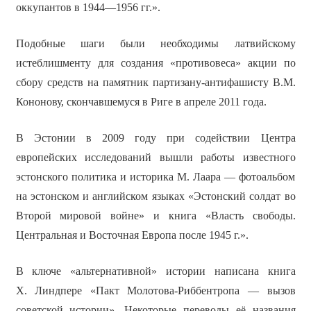
оккупантов в 1944—1956 гг.».
Подобные шаги были необходимы латвийскому
истеблишменту для создания «противовеса» акции по
сбору средств на памятник партизану-антифашисту В.М.
Кононову, скончавшемуся в Риге в апреле 2011 года.
В Эстонии в 2009 году при содействии Центра
европейских исследований вышли работы известного
эстонского политика и историка М. Лаара — фотоальбом
на эстонском и английском языках «Эстонский солдат во
Второй мировой войне» и книга «Власть свободы.
Центральная и Восточная Европа после 1945 г.».
В ключе «альтернативной» истории написана книга
Х. Линдпере «Пакт Молотова-Риббентропа — вызов
советской истории». Некоторые переводы её названия