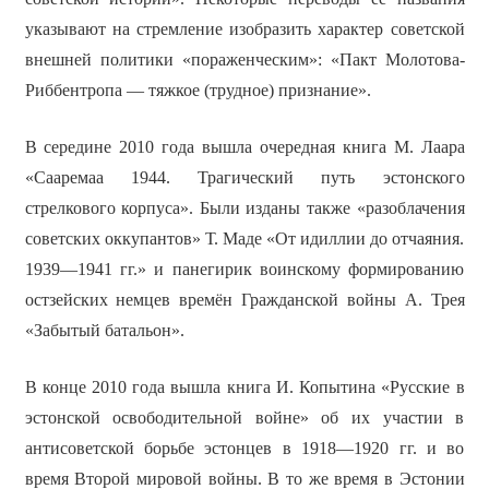
указывают на стремление изобразить характер советской
внешней политики «пораженческим»: «Пакт Молотова-
Риббентропа — тяжкое (трудное) признание».
В середине 2010 года вышла очередная книга М. Лаара
«Сааремаа 1944. Трагический путь эстонского
стрелкового корпуса». Были изданы также «разоблачения
советских оккупантов» Т. Маде «От идиллии до отчаяния.
1939—1941 гг.» и панегирик воинскому формированию
остзейских немцев времён Гражданской войны А. Трея
«Забытый батальон».
В конце 2010 года вышла книга И. Копытина «Русские в
эстонской освободительной войне» об их участии в
антисоветской борьбе эстонцев в 1918—1920 гг. и во
время Второй мировой войны. В то же время в Эстонии