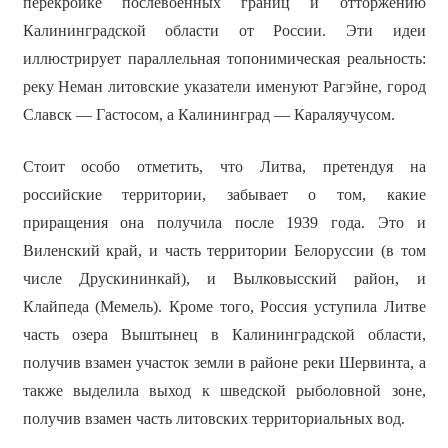
перекройке послевоенных границ и отторжению
Калининградской области от России. Эти идеи
иллюстрирует параллельная топонимическая реальность:
реку Неман литовские указатели именуют Рагэйне, город
Славск — Гастосом, а Калининград — Караляучусом.
Стоит особо отметить, что Литва, претендуя на
российские территории, забывает о том, какие
приращения она получила после 1939 года. Это и
Виленский край, и часть территории Белоруссии (в том
числе Друскининкай), и Вылковысский район, и
Клайпеда (Мемель). Кроме того, Россия уступила Литве
часть озера Выштынец в Калининградской области,
получив взамен участок земли в районе реки Шервинта, а
также выделила выход к шведской рыболовной зоне,
получив взамен часть литовских территориальных вод.