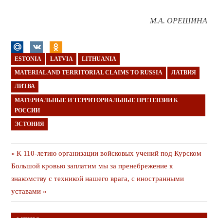
М.А. ОРЕШИНА
ESTONIA
LATVIA
LITHUANIA
MATERIAL AND TERRITORIAL CLAIMS TO RUSSIA
ЛАТВИЯ
ЛИТВА
МАТЕРИАЛЬНЫЕ И ТЕРРИТОРИАЛЬНЫЕ ПРЕТЕНЗИИ К
РОССИИ
ЭСТОНИЯ
Навигация
Предыдущая
К 110-летию организации войсковых учений под Курском
Следующая
публикация
Большой кровью заплатим мы за пренебрежение к
по
публикация
знакомству с техникой нашего врага, с иностранными
записям
уставами