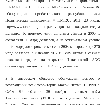
Ю.
Москва готовит признание «оккупации» Прибалтики?
// KM.RU. 2011. 18 июля: http://www.km.ru;
Яковлев Ф.
«Оккупация» прибалтийских республик, или
Политическая шизофрения // KM.RU. 2011. 23 июля:
http://www.km.ru и др. Причём цифры с каждым годом
менялись. К примеру, если аппетиты Литвы в 2000 г.
составляли 80 млрд долларов, а на официальном уровне
— 20 млрд долларов, то к осени 2008 г. выросли до 276
млрд долларов, а к началу 2012 г. Сейм Литвы в связи с
нехваткой средств на закрытие Игналинской АЭС
озвучил другую цифру — 834 млрд долларов.
3 В литовском обществе обсуждается вопрос о
возвращении всей территории Малой Литвы. В 1998 г.
Сейм ЛР объявил 30 ноября памятным днём
Тильженского акта (1918 г.) «о единстве Малой и
Большой Литвы», государственная комиссия литовского