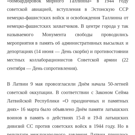
«бомбардировок мирного Таллинна» в 1944 году
советской авиацией, вступления в Эстонскую ССР
немецко-фашистских войск и освобождения Таллинна от
немецко-фашистских захватчиков. В центре города у так
называемого Монумента свободы проводились
мероприятия в память об административных высылках и
депортациях (14 июня — День скорби) и противостоянии
местных коллаборационистов Советской армии (22
сентября — День сопротивления).
В Латвии 9 мая провозгласили Днём начала 50-летней
советской оккупации. В соответствии с Законом Сейма
Латвийской Республики «О праздничных и памятных
днях» 16 марта было объявлено Днём памяти латышских
воинов в память о действиях 15-й и 19-й латышских
дивизий СС против советских войск в 1944 году. Но в
результате международного давления Латвии пришлось