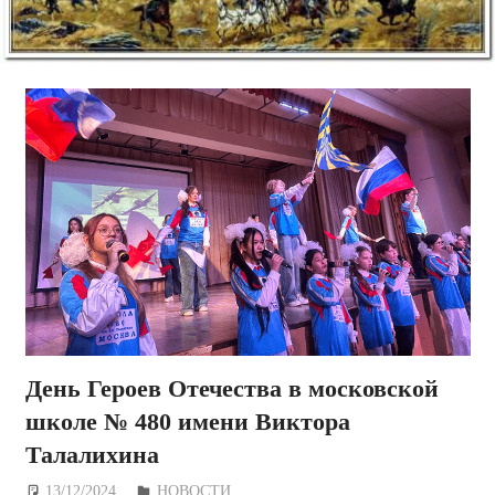
День Героев Отечества в московской
школе № 480 имени Виктора
Талалихина
13/12/2024
Дежурный по Редакции
НОВОСТИ