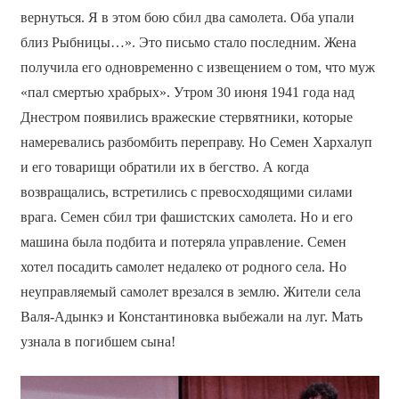
вернуться. Я в этом бою сбил два самолета. Оба упали
близ Рыбницы…». Это письмо стало последним. Жена
получила его одновременно с извещением о том, что муж
«пал смертью храбрых». Утром 30 июня 1941 года над
Днестром появились вражеские стервятники, которые
намеревались разбомбить переправу. Но Семен Хархалуп
и его товарищи обратили их в бегство. А когда
возвращались, встретились с превосходящими силами
врага. Семен сбил три фашистских самолета. Но и его
машина была подбита и потеряла управление. Семен
хотел посадить самолет недалеко от родного села. Но
неуправляемый самолет врезался в землю. Жители села
Валя-Адынкэ и Константиновка выбежали на луг. Мать
узнала в погибшем сына!