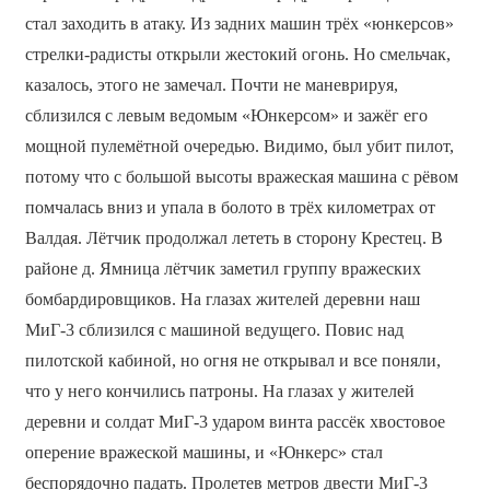
стал заходить в атаку. Из задних машин трёх «юнкерсов»
стрелки-радисты открыли жестокий огонь. Но смельчак,
казалось, этого не замечал. Почти не маневрируя,
сблизился с левым ведомым «Юнкерсом» и зажёг его
мощной пулемётной очередью. Видимо, был убит пилот,
потому что с большой высоты вражеская машина с рёвом
помчалась вниз и упала в болото в трёх километрах от
Валдая. Лётчик продолжал лететь в сторону Крестец. В
районе д. Ямница лётчик заметил группу вражеских
бомбардировщиков. На глазах жителей деревни наш
МиГ-3 сблизился с машиной ведущего. Повис над
пилотской кабиной, но огня не открывал и все поняли,
что у него кончились патроны. На глазах у жителей
деревни и солдат МиГ-3 ударом винта рассёк хвостовое
оперение вражеской машины, и «Юнкерс» стал
беспорядочно падать. Пролетев метров двести МиГ-3