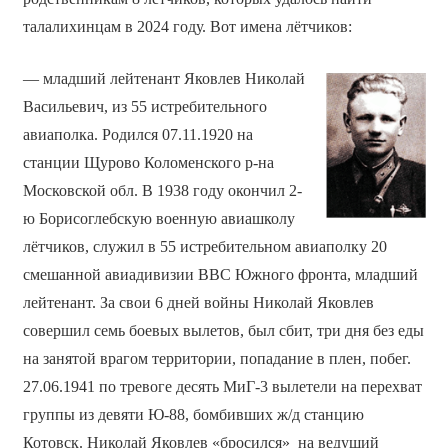
талалихинцам в 2024 году. Вот имена лётчиков:
— младший лейтенант Яковлев Николай
Васильевич, из 55 истребительного
авиаполка. Родился 07.11.1920 на
станции Щурово Коломенского р-на
Московской обл. В 1938 году окончил 2-
ю Борисоглебскую военную авиашколу
лётчиков, служил в 55 истребительном авиаполку 20
смешанной авиадивизии ВВС Южного фронта, младший
лейтенант. За свои 6 дней войны Николай Яковлев
совершил семь боевых вылетов, был сбит, три дня без еды
на занятой врагом территории, попадание в плен, побег.
27.06.1941 по тревоге десять МиГ-3 вылетели на перехват
группы из девяти Ю-88, бомбивших ж/д станцию
Котовск. Николай Яковлев «бросился» на ведущий