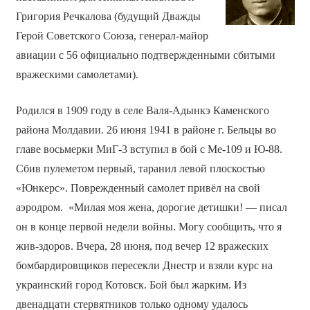
Григория Речкалова (будущий Дважды
Герой Советского Союза, генерал-майор
авиации с 56 официально подтвержденными сбитыми
вражескими самолетами).
Родился в 1909 году в селе Валя-Адынкэ Каменского
района Молдавии. 26 июня 1941 в районе г. Бельцы во
главе восьмерки МиГ-3 вступил в бой с Ме-109 и Ю-88.
Сбив пулеметом первый, таранил левой плоскостью
«Юнкерс». Поврежденный самолет привёл на свой
аэродром. «Милая моя жена, дорогие детишки! — писал
он в конце первой недели войны. Могу сообщить, что я
жив-здоров. Вчера, 28 июня, под вечер 12 вражеских
бомбардировщиков пересекли Днестр и взяли курс на
украинский город Котовск. Бой был жарким. Из
двенадцати стервятников только одному удалось