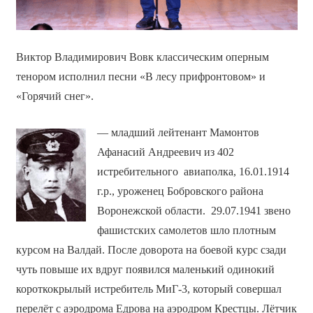
Виктор Владимирович Вовк классическим оперным
тенором исполнил песни «В лесу прифронтовом» и
«Горячий снег».
— младший лейтенант Мамонтов
Афанасий Андреевич из 402
истребительного авиаполка, 16.01.1914
г.р., уроженец Бобровского района
Воронежской области. 29.07.1941 звено
фашистских самолетов шло плотным
курсом на Валдай. После доворота на боевой курс сзади
чуть повыше их вдруг появился маленький одинокий
короткокрылый истребитель МиГ-3, который совершал
перелёт с аэродрома Едрова на аэродром Крестцы. Лётчик