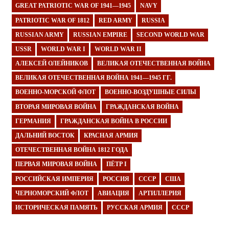
GREAT PATRIOTIC WAR OF 1941—1945
NAVY
PATRIOTIC WAR OF 1812
RED ARMY
RUSSIA
RUSSIAN ARMY
RUSSIAN EMPIRE
SECOND WORLD WAR
USSR
WORLD WAR I
WORLD WAR II
АЛЕКСЕЙ ОЛЕЙНИКОВ
ВЕЛИКАЯ ОТЕЧЕСТВЕННАЯ ВОЙНА
ВЕЛИКАЯ ОТЕЧЕСТВЕННАЯ ВОЙНА 1941—1945 ГГ.
ВОЕННО-МОРСКОЙ ФЛОТ
ВОЕННО-ВОЗДУШНЫЕ СИЛЫ
ВТОРАЯ МИРОВАЯ ВОЙНА
ГРАЖДАНСКАЯ ВОЙНА
ГЕРМАНИЯ
ГРАЖДАНСКАЯ ВОЙНА В РОССИИ
ДАЛЬНИЙ ВОСТОК
КРАСНАЯ АРМИЯ
ОТЕЧЕСТВЕННАЯ ВОЙНА 1812 ГОДА
ПЕРВАЯ МИРОВАЯ ВОЙНА
ПЁТР I
РОССИЙСКАЯ ИМПЕРИЯ
РОССИЯ
СССР
США
ЧЕРНОМОРСКИЙ ФЛОТ
АВИАЦИЯ
АРТИЛЛЕРИЯ
ИСТОРИЧЕСКАЯ ПАМЯТЬ
РУССКАЯ АРМИЯ
СССР