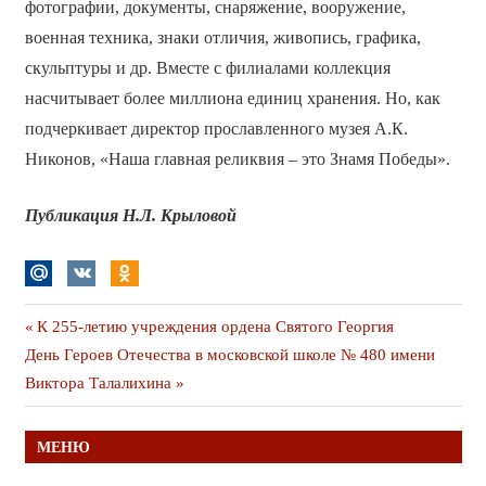
фотографии, документы, снаряжение, вооружение,
военная техника, знаки отличия, живопись, графика,
скульптуры и др. Вместе с филиалами коллекция
насчитывает более миллиона единиц хранения. Но, как
подчеркивает директор прославленного музея А.К.
Никонов, «Наша главная реликвия – это Знамя Победы».
Публикация Н.Л. Крыло
вой
Навигация
Предыдущая
К 255-летию учреждения ордена Святого Георгия
Следующая
публикация
День Героев Отечества в московской школе № 480 имени
по
публикация
Виктора Талалихина
записям
МЕНЮ