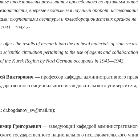
тье представлены результаты проведённого по архивным мате
езопасности, впервые вводимым в научный оборот, исследования
ими оккупантами агентуры и коллаборационистских органов на 
 1941—1943 гг.
 offers the results of research into the archival materials of state securi
to scientific circulation pertaining to the use of agents and collaboratio
t of the Kursk Region by Nazi German occupants in 1941—1943.
ей Викторович
— профессор кафедры административного права
ударственного национального исследовательского университета,
к
l: dr.bogdanov_sv@mail.ru);
имир Григорьевич
— заведующий кафедрой административного
ского государственного национального исследовательского унив