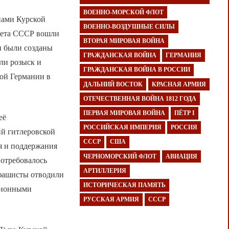
ВОЕННО-МОРСКОЙ ФЛОТ
нами Курской
ВОЕННО-ВОЗДУШНЫЕ СИЛЫ
овета СССР вошли
ВТОРАЯ МИРОВАЯ ВОЙНА
и были созданы
ГРАЖДАНСКАЯ ВОЙНА
ГЕРМАНИЯ
ли розыск и
ГРАЖДАНСКАЯ ВОЙНА В РОССИИ
кой Германии в
ДАЛЬНИЙ ВОСТОК
КРАСНАЯ АРМИЯ
ОТЕЧЕСТВЕННАЯ ВОЙНА 1812 ГОДА
ПЕРВАЯ МИРОВАЯ ВОЙНА
ПЁТР I
её
РОССИЙСКАЯ ИМПЕРИЯ
РОССИЯ
ий гитлеровской
СССР
США
я и поддержания
ЧЕРНОМОРСКИЙ ФЛОТ
АВИАЦИЯ
потребовалось
АРТИЛЛЕРИЯ
 фашисты отводили
ИСТОРИЧЕСКАЯ ПАМЯТЬ
ационными
РУССКАЯ АРМИЯ
СССР