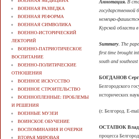
ВОЕННАЯ МЕДИЦИНА
Аннотация.
В ста
ВОЕННАЯ РАЗВЕДКА
государственной б
ВОЕННАЯ РЕФОРМА
немецко-фашистск
ВОЕННАЯ СИМВОЛИКА
Курской области в
ВОЕННО-ИСТОРИЧЕСКИЙ
ЛЕКТОРИЙ
Summary
. The paper
ВОЕННО-ПАТРИОТИЧЕСКОЕ
first time brought in
ВОСПИТАНИЕ
south and southeas
ВОЕННО-ПОЛИТИЧЕСКИE
ОТНОШЕНИЯ
БОГДАНОВ
Серг
ВОЕННОЕ ИСКУССТВО
Белгородского гос
ВОЕННОЕ СТРОИТЕЛЬСТВО
исторических нау
ВОЕННОПЛЕННЫЕ: ПРОБЛЕМЫ
И РЕШЕНИЯ
(г. Белгород. E-mai
ВОЕННЫЕ МУЗЕИ
ВОИНСКОЕ ОБУЧЕНИЕ
ОСТАПЮК
Влад
ВОСПОМИНАНИЯ И ОЧЕРКИ
процесса Белгород
ВТОРАЯ МИРОВАЯ