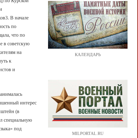
Д) по Курской
и
ов3. В начале
ность по
ала, что по
е в советскую
жителям на
КАЛЕНДАРЬ
уть к
истов и
занималась
овышенный интерес
нштейн (в
ал специальную
языка» под
MILPORTAL.RU