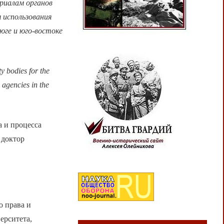
риалам органов
 использования
юге и юго-востоке
ty bodies for the
n agencies in the
 и процесса
 доктор
 права и
ерситета,