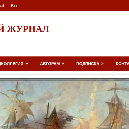
ЕН
RSS
Й ЖУРНАЛ
ДКОЛЛЕГИЯ
АВТОРАМ
ПОДПИСКА
КОНТ