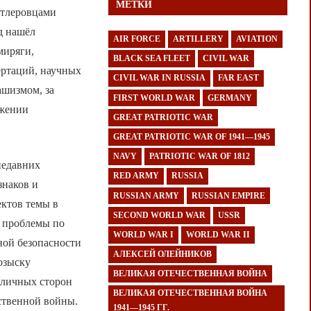
МЕТКИ
итлеровцами
д нашёл
AIR FORCE
ARTILLERY
AVIATION
миряги,
BLACK SEA FLEET
CIVIL WAR
ертаций, научных
CIVIL WAR IN RUSSIA
FAR EAST
ашизмом, за
FIRST WORLD WAR
GERMANY
лжении
GREAT PATRIOTIC WAR
GREAT PATRIOTIC WAR OF 1941—1945
NAVY
PATRIOTIC WAR OF 1812
недавних
RED ARMY
RUSSIA
знаков и
RUSSIAN ARMY
RUSSIAN EMPIRE
ктов темы в
SECOND WORLD WAR
USSR
я проблемы по
WORLD WAR I
WORLD WAR II
ной безопасности
АЛЕКСЕЙ ОЛЕЙНИКОВ
озыску
ВЕЛИКАЯ ОТЕЧЕСТВЕННАЯ ВОЙНА
зличных сторон
ВЕЛИКАЯ ОТЕЧЕСТВЕННАЯ ВОЙНА
ственной войны.
1941—1945 ГГ.