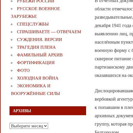
В отчётных докум
РУБЕЖИ РОССИИ
РУССКОЕ ВОЕННОЕ
области отмечалос
ЗАРУБЕЖЬЕ
разведывательные,
СПЕЦСЛУЖБЫ
декабря 1941 года
СПРАШИВАЕТЕ — ОТВЕЧАЕМ
выявлению лиц, пр
СУЖДЕНИЯ. ВЕРСИИ
населённым пункт
ТРАГЕДИЯ ПЛЕНА
военную форму с 
ФАМИЛЬНЫЙ АРХИВ
скверное питание
ФОРТИФИКАЦИЯ
партизанскому дв
ФОТО
оказавшихся на о
ХОЛОДНАЯ ВОЙНА
ЭКОНОМИКА И
Дислоцировавшаяся
ВООРУЖЁННЫЕ СИЛЫ
вербовкой агентур
к попавшим в пле
АРХИВЫ
архивных документ
группу, которая п
Архивы
Белгородом.