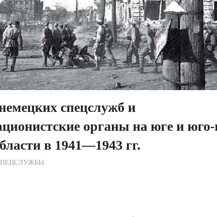
немецких спецслужб и
ционистские органы на юге и юго-
бласти в 1941—1943 гг.
ежурный по Редакции
СПЕЦСЛУЖБЫ