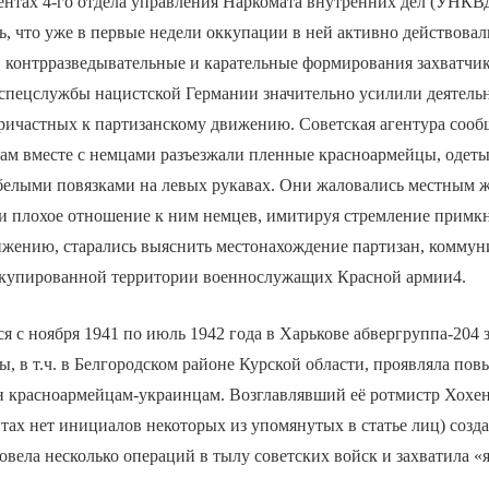
ентах 4-го отдела управления Наркомата внутренних дел (УНКВ
ь, что уже в первые недели оккупации в ней активно действовал
 контрразведывательные и карательные формирования захватчик
 спецслужбы нацистской Германии значительно усилили деятель
ичастных к партизанскому движению. Советская агентура сообщ
ам вместе с немцами разъезжали пленные красноармейцы, одеты
белыми повязками на левых рукавах. Они жаловались местным 
 и плохое отношение к ним немцев, имитируя стремление примкн
ижению, старались выяснить местонахождение партизан, коммун
ккупированной территории военнослужащих Красной армии4.
 с ноября 1941 по июль 1942 года в Харькове абвергруппа-204 
ы, в т.ч. в Белгородском районе Курской области, проявляла п
н красноармейцам-украинцам. Возглавлявший её ротмистр Хохе
ах нет инициалов некоторых из упомянутых в статье лиц) созд
ровела несколько операций в тылу советских войск и захватила «