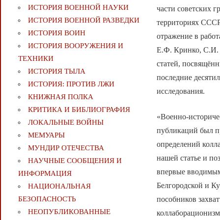
ИСТОРИЯ ВОЕННОЙ НАУКИ
части советских 
ИСТОРИЯ ВОЕННОЙ РАЗВЕДКИ
территориях СССР
ИСТОРИЯ ВОИН
отражение в работ
ИСТОРИЯ ВООРУЖЕНИЯ И
Е.Ф. Кринко, С.И.
ТЕХНИКИ
статей, посвящён
ИСТОРИЯ ТЫЛА
последние десятил
ИСТОРИЯ: ПРОТИВ ЛЖИ
исследования.
КНИЖНАЯ ПОЛКА
КРИТИКА И БИБЛИОГРАФИЯ
«Военно-историчес
ЛОКАЛЬНЫЕ ВОЙНЫ
публикаций был пр
МЕМУАРЫ
определений колл
МУНДИР ОТЕЧЕСТВА
нашей статье и по
НАУЧНЫЕ СООБЩЕНИЯ И
впервые вводимым
ИНФОРМАЦИЯ
Белгородской и Ку
НАЦИОНАЛЬНАЯ
БЕЗОПАСНОСТЬ
пособников захват
НЕОПУБЛИКОВАННЫЕ
коллаборационизм