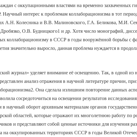
граждан с оккупационными властями на временно захваченных г
. Научный интерес к проблемам коллаборационизма в тот перио
ах А.Н. Колесника и В.В. Малиновского, Г.А. Беликова, М.И. Се
 Дробязко, О.В. Будницкого1 и др. Хотя число монографий, дисс
ных коллаборационизму в СССР в годы вооружённой борьбы с ф
етия значительно выросло, данная проблема нуждается в продо
кий журнал» уделяет внимание её освещению. Так, в одной из 
едставлен анализ отражения в научной литературе причин, при
аборационизма2. Она сделала излишним повторение данных аспе
зволила сосредоточиться на освещении результатов исследовани
 в научный оборот архивным материалам органов государствен
рской областей, которые отражают их многолетнюю работу по р
чиков и представляют собой ценные источники для изучения ра
а на оккупированных территориях СССР в годы Великой Отече