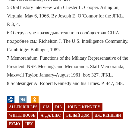
5 Oral history interview with Chester L. Cooper. Arlingtоn,
Virginia, Мау 6, 1966. Ву Joseph Е. O’Connor for the JFКL.
Р. 3, 4.
6 О структуре «разведывательного сообщества» CШA
подробнее см.: Richelson J. The U.S. Intelligence Community.
Cambridge: Ballinger, 1985.
7 Memorandum: Functions of the Мilitary Representative of the
President. NSF. Meetings and Memoranda. Staff Memoranda,
Махwell Taylor, January-August 1961, bох 327. JFКL.
8 Schlesinger А. Robert Kennedy and his Times. Р. 447, 448.
ALLEN DULLES
CIA
DIA
JOHN F. KENNEDY
WHITE HOUSE
А. ДАЛЛЕС
БЕЛЫЙ ДОМ
ДЖ. КЕННЕДИ
РУМО
ЦРУ