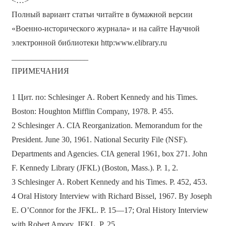
<…>
Полный вариант статьи читайте в бумажной версии
«Военно-исторического журнала» и на сайте Научной
электронной библиотеки http:www.elibrary.ru
___________________
ПРИМЕЧАНИЯ
1 Цит. по: Schlesinger А. Robert Kennedy and his Times.
Boston: Houghton Мifflin Company, 1978. Р. 455.
2 Schlesinger А. СIA Reorganization. Memorandum for the
President. June 30, 1961. National Security File (NSF).
Departments and Agencies. СIA general 1961, bох 271. John
F. Kennedy Library (JFКL) (Воston, Мass.). Р. 1, 2.
3 Schlesinger А. Robert Kennedy and his Times. Р. 452, 453.
4 Oral Нistory Interview with Richard Bissel, 1967. Ву Joseph
Е. O’Connor for the JFКL. Р. 15—17; Oral Нistory Interview
with Robert Amory. JFКL. Р. 25.