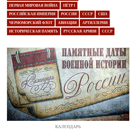
ПЕРВАЯ МИРОВАЯ ВОЙНА
ПЁТР I
РОССИЙСКАЯ ИМПЕРИЯ
РОССИЯ
СССР
США
ЧЕРНОМОРСКИЙ ФЛОТ
АВИАЦИЯ
АРТИЛЛЕРИЯ
ИСТОРИЧЕСКАЯ ПАМЯТЬ
РУССКАЯ АРМИЯ
СССР
КАЛЕНДАРЬ