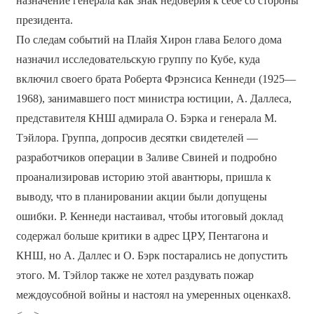
назначение генерала как знак недоверия к себе со стороны
президента.
По следам событий на Плайя Хирон глава Белого дома
назначил исследовательскую группу по Кубе, куда
включил своего брата Роберта Фрэнсиса Кеннеди (1925—
1968), занимавшего пост министра юстиции, А. Даллеса,
представителя КНШ адмирала О. Бэрка и генерала М.
Тэйлора. Группа, допросив десятки свидетелей —
разработчиков операции в Заливе Свиней и подробно
проанализировав историю этой авантюры, пришла к
выводу, что в планировании акции были допущены
ошибки. Р. Кеннеди настаивал, чтобы итоговый доклад
содержал больше критики в адрес ЦРУ, Пентагона и
КНШ, но А. Даллес и О. Бэрк постарались не допустить
этого. М. Тэйлор также не хотел раздувать пожар
междоусобной войны и настоял на умеренных оценках8.