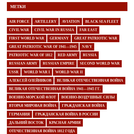
МЕТКИ
AIR FORCE
ARTILLERY
AVIATION
BLACK SEA FLEET
CIVIL WAR
CIVIL WAR IN RUSSIA
FAR EAST
FIRST WORLD WAR
GERMANY
GREAT PATRIOTIC WAR
GREAT PATRIOTIC WAR OF 1941—1945
NAVY
PATRIOTIC WAR OF 1812
RED ARMY
RUSSIA
RUSSIAN ARMY
RUSSIAN EMPIRE
SECOND WORLD WAR
USSR
WORLD WAR I
WORLD WAR II
АЛЕКСЕЙ ОЛЕЙНИКОВ
ВЕЛИКАЯ ОТЕЧЕСТВЕННАЯ ВОЙНА
ВЕЛИКАЯ ОТЕЧЕСТВЕННАЯ ВОЙНА 1941—1945 ГГ.
ВОЕННО-МОРСКОЙ ФЛОТ
ВОЕННО-ВОЗДУШНЫЕ СИЛЫ
ВТОРАЯ МИРОВАЯ ВОЙНА
ГРАЖДАНСКАЯ ВОЙНА
ГЕРМАНИЯ
ГРАЖДАНСКАЯ ВОЙНА В РОССИИ
ДАЛЬНИЙ ВОСТОК
КРАСНАЯ АРМИЯ
ОТЕЧЕСТВЕННАЯ ВОЙНА 1812 ГОДА