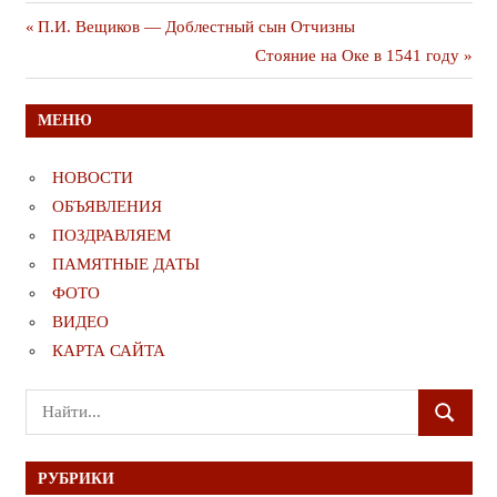
Навигация
Предыдущая
П.И. Вещиков — Доблестный сын Отчизны
публикация
Следующая
Стояние на Оке в 1541 году
по
публикация
записям
МЕНЮ
НОВОСТИ
ОБЪЯВЛЕНИЯ
ПОЗДРАВЛЯЕМ
ПАМЯТНЫЕ ДАТЫ
ФОТО
ВИДЕО
КАРТА САЙТА
Поиск
ПОИСК
для:
РУБРИКИ