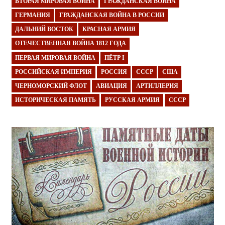
ВТОРАЯ МИРОВАЯ ВОЙНА
ГРАЖДАНСКАЯ ВОЙНА
ГЕРМАНИЯ
ГРАЖДАНСКАЯ ВОЙНА В РОССИИ
ДАЛЬНИЙ ВОСТОК
КРАСНАЯ АРМИЯ
ОТЕЧЕСТВЕННАЯ ВОЙНА 1812 ГОДА
ПЕРВАЯ МИРОВАЯ ВОЙНА
ПЁТР I
РОССИЙСКАЯ ИМПЕРИЯ
РОССИЯ
СССР
США
ЧЕРНОМОРСКИЙ ФЛОТ
АВИАЦИЯ
АРТИЛЛЕРИЯ
ИСТОРИЧЕСКАЯ ПАМЯТЬ
РУССКАЯ АРМИЯ
СССР