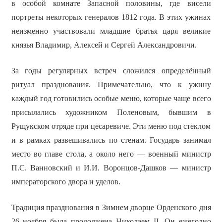
в особой комнате Запасной половины, где висели
портреты некоторых генералов 1812 года. В этих ужинах
неизменно участвовали младшие братья царя великие
князья Владимир, Алексей и Сергей Александровичи.
За годы регулярных встреч сложился определённый
ритуал празднования. Примечательно, что к ужину
каждый год готовились особые меню, которые чаще всего
присылались художником Поленовым, бывшим в
Рущукском отряде при цесаревиче. Эти меню под стеклом
и в рамках развешивались по стенам. Государь занимал
место во главе стола, а около него — военный министр
П.С. Ванновский и И.И. Воронцов-Дашков — министр
императорского двора и уделов.
Традиция празднования в Зимнем дворце Орденского дня
26 ноября была продолжена Николаем II. Он ежегодно