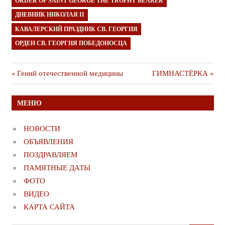
ORDER OF SAINT GEORGE THE TROPHY BEARER
ДНЕВНИК НИКОЛАЯ II
КАВАЛЕРСКИЙ ПРАЗДНИК СВ. ГЕОРГИЯ
ОРДЕН СВ. ГЕОРГИЯ ПОБЕДОНОСЦА
Навигация
Предыдущая
Следующая
Гений отечественной медицины
ГИМНАСТЁРКА
публикация
публикация
по
МЕНЮ
записям
НОВОСТИ
ОБЪЯВЛЕНИЯ
ПОЗДРАВЛЯЕМ
ПАМЯТНЫЕ ДАТЫ
ФОТО
ВИДЕО
КАРТА САЙТА