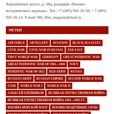
Хорошёвское шоссе, д. 38д, редакция «Военно-
исторического журнала». Тел.: +7 (495) 941-26-50; + 7 (495)
941-26-12. E-mail: Mil_Hist_magazin@mail.ru
МЕТКИ
AIR FORCE
ARTILLERY
AVIATION
BLACK SEA FLEET
CIVIL WAR
CIVIL WAR IN RUSSIA
FAR EAST
FIRST WORLD WAR
GERMANY
GREAT PATRIOTIC WAR
GREAT PATRIOTIC WAR OF 1941—1945
NAVY
PATRIOTIC WAR OF 1812
RED ARMY
RUSSIA
RUSSIAN ARMY
RUSSIAN EMPIRE
SECOND WORLD WAR
USSR
WORLD WAR I
WORLD WAR II
АЛЕКСЕЙ ОЛЕЙНИКОВ
ВЕЛИКАЯ ОТЕЧЕСТВЕННАЯ ВОЙНА
ВЕЛИКАЯ ОТЕЧЕСТВЕННАЯ ВОЙНА 1941—1945 ГГ.
ВОЕННО-МОРСКОЙ ФЛОТ
ВОЕННО-ВОЗДУШНЫЕ СИЛЫ