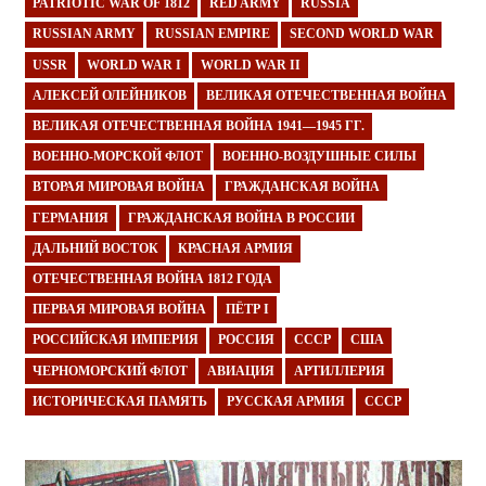
PATRIOTIC WAR OF 1812
RED ARMY
RUSSIA
RUSSIAN ARMY
RUSSIAN EMPIRE
SECOND WORLD WAR
USSR
WORLD WAR I
WORLD WAR II
АЛЕКСЕЙ ОЛЕЙНИКОВ
ВЕЛИКАЯ ОТЕЧЕСТВЕННАЯ ВОЙНА
ВЕЛИКАЯ ОТЕЧЕСТВЕННАЯ ВОЙНА 1941—1945 ГГ.
ВОЕННО-МОРСКОЙ ФЛОТ
ВОЕННО-ВОЗДУШНЫЕ СИЛЫ
ВТОРАЯ МИРОВАЯ ВОЙНА
ГРАЖДАНСКАЯ ВОЙНА
ГЕРМАНИЯ
ГРАЖДАНСКАЯ ВОЙНА В РОССИИ
ДАЛЬНИЙ ВОСТОК
КРАСНАЯ АРМИЯ
ОТЕЧЕСТВЕННАЯ ВОЙНА 1812 ГОДА
ПЕРВАЯ МИРОВАЯ ВОЙНА
ПЁТР I
РОССИЙСКАЯ ИМПЕРИЯ
РОССИЯ
СССР
США
ЧЕРНОМОРСКИЙ ФЛОТ
АВИАЦИЯ
АРТИЛЛЕРИЯ
ИСТОРИЧЕСКАЯ ПАМЯТЬ
РУССКАЯ АРМИЯ
СССР