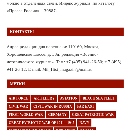
можно в отделениях связи. Индекс журнала по каталогу
«Пресса России» – 39887.
КОНТАКТЫ
Адрес редакции для переписки: 119160, Москва,
Хорошёвское шоссе, д. 38д, редакция «Военно-
исторического журнала». Тел.: +7 (495) 941-26-50; + 7 (495)
941-26-12. E-mail: Mil_Hist_magazin@mail.ru
МЕТКИ
AIR FORCE
ARTILLERY
AVIATION
BLACK SEA FLEET
CIVIL WAR
CIVIL WAR IN RUSSIA
FAR EAST
FIRST WORLD WAR
GERMANY
GREAT PATRIOTIC WAR
GREAT PATRIOTIC WAR OF 1941—1945
NAVY