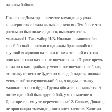
началом бойцов.
Появление Доватора в качестве командира у ряда
кавалеристов сначала вызывало скепсис. Тем более что
ростом он был ниже среднего, выглядел очень
моложаво11. Так, майор И.В. Иванкин, славившийся
своей бесшабашностью и однажды бросившийся с
группой всадников на танки (и захвативший их!), так
описывает свои начальные впечатления: «Первое время,
когда он к нам прибыл, у меня такое впечатление было,
что толку от него не будет: он молодой парень, моложе
меня, такой тщедушненький был, я подумал: толку
маловато от него будет. Группа обязательно зашьётся. А
потом один бой был, другой бой, у меня мнение о
Доваторе совсем уже переменилось»12. Словом, Доватор
не производил «командирского впечатления». Капитан