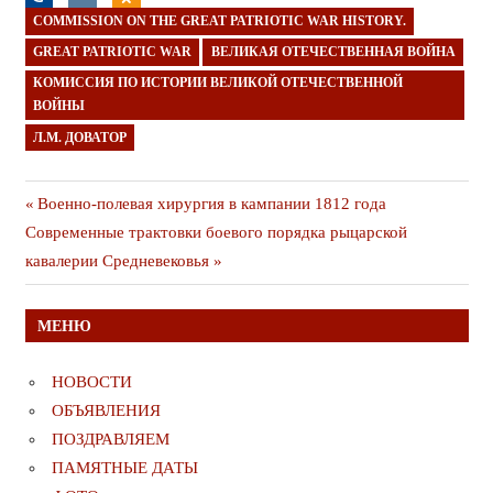
COMMISSION ON THE GREAT PATRIOTIC WAR HISTORY.
GREAT PATRIOTIC WAR
ВЕЛИКАЯ ОТЕЧЕСТВЕННАЯ ВОЙНА
КОМИССИЯ ПО ИСТОРИИ ВЕЛИКОЙ ОТЕЧЕСТВЕННОЙ
ВОЙНЫ
Л.М. ДОВАТОР
Навигация
Предыдущая
Военно-полевая хирургия в кампании 1812 года
Следующая
публикация
Современные трактовки боевого порядка рыцарской
по
публикация
кавалерии Средневековья
записям
МЕНЮ
НОВОСТИ
ОБЪЯВЛЕНИЯ
ПОЗДРАВЛЯЕМ
ПАМЯТНЫЕ ДАТЫ