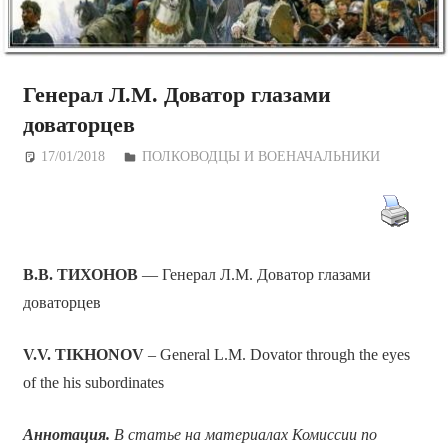
Генерал Л.М. Доватор глазами
доваторцев
17/01/2018
Дежурный по Редакции
ПОЛКОВОДЦЫ И ВОЕНАЧАЛЬНИКИ
В.В. ТИХОНОВ
— Генерал Л.М. Доватор глазами
доваторцев
V.V. TIKHONOV
– General L.M. Dovator through the eyes
of the his subordinates
Аннотация.
В статье на материалах Комиссии по