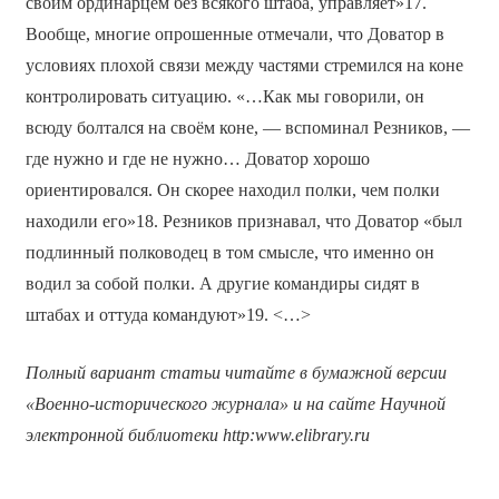
своим ординарцем без всякого штаба, управляет»17.
Вообще, многие опрошенные отмечали, что Доватор в
условиях плохой связи между частями стремился на коне
контролировать ситуацию. «…Как мы говорили, он
всюду болтался на своём коне, — вспоминал Резников, —
где нужно и где не нужно… Доватор хорошо
ориентировался. Он скорее находил полки, чем полки
находили его»18. Резников признавал, что Доватор «был
подлинный полководец в том смысле, что именно он
водил за собой полки. А другие командиры сидят в
штабах и оттуда командуют»19. <…>
Полный вариант статьи читайте в бумажной версии
«Военно-исторического журнала» и на сайте Научной
электронной библиотеки
http
:
www
.
elibrary
.
ru