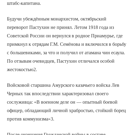
штабс-капитана.
Будучи убеждённым монархистом, октябрьский
переворот Пастухин не принял. Летом 1918 года из
Советской России он вернулся в родное Приамурье, где
примкнул к отрядам Г.М. Семёнова и включился в борьбу
с большевиками, за что и получил от атамана чин есаула.
По отзывам очевидцев, Пастухин отличался особой
жестокостью2.
Войсковой старшина Амурского казачьего войска Лев
Черных так впоследствии характеризовал своего
сослуживца: «В военном деле он — опытный боевой
офицер, обладающий личной храбростью, стойкий борец
против коммунизма»3.
После окончания Гражданской войны в составе