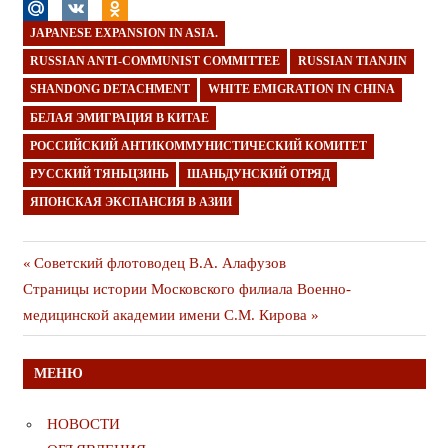
JAPANESE EXPANSION IN ASIA.
RUSSIAN ANTI-COMMUNIST COMMITTEE
RUSSIAN TIANJIN
SHANDONG DETACHMENT
WHITE EMIGRATION IN CHINA
БЕЛАЯ ЭМИГРАЦИЯ В КИТАЕ
РОССИЙСКИЙ АНТИКОММУНИСТИЧЕСКИЙ КОМИТЕТ
РУССКИЙ ТЯНЬЦЗИНЬ
ШАНЬДУНСКИЙ ОТРЯД
ЯПОНСКАЯ ЭКСПАНСИЯ В АЗИИ
Навигация
Предыдущая
Советский флотоводец В.А. Алафузов
Следующая
публикация
Страницы истории Московского филиала Военно-
по
публикация
медицинской академии имени С.М. Кирова
записям
МЕНЮ
НОВОСТИ