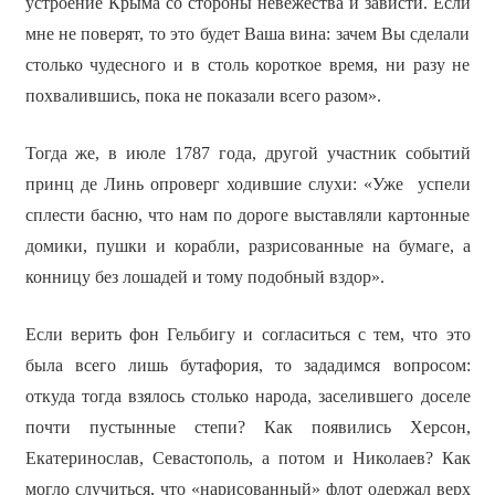
устроение Крыма со стороны невежества и зависти. Если
мне не поверят, то это будет Ваша вина: зачем Вы сделали
столько чудесного и в столь короткое время, ни разу не
похвалившись, пока не показали всего разом».
Тогда же, в июле 1787 года, другой участник событий
принц де Линь опроверг ходившие слухи: «Уже успели
сплести басню, что нам по дороге выставляли картонные
домики, пушки и корабли, разрисованные на бумаге, а
конницу без лошадей и тому подобный вздор».
Если верить фон Гельбигу и согласиться с тем, что это
была всего лишь бутафория, то зададимся вопросом:
откуда тогда взялось столько народа, заселившего доселе
почти пустынные степи? Как появились Херсон,
Екатеринослав, Севастополь, а потом и Николаев? Как
могло случиться, что «нарисованный» флот одержал верх