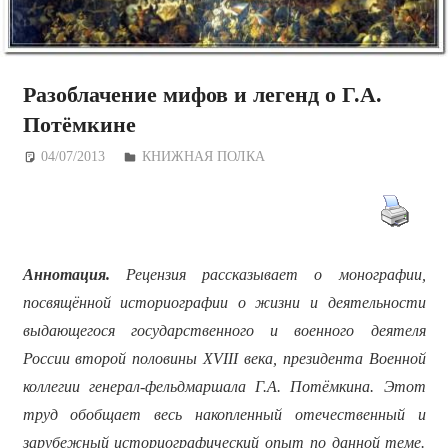
Разоблачение мифов и легенд о Г.А.
Потёмкине
04/07/2013
Дежурный по Редакции
КНИЖНАЯ ПОЛКА
Аннотация.
Рецензия рассказывает о монографии,
посвящённой историографии о жизни и деятельности
выдающегося государственного и военного деятеля
России второй половины XVIII века, президента Военной
коллегии генерал-фельдмаршала Г.А. Потёмкина. Этот
труд обобщает весь накопленный отечественный и
зарубежный историографический опыт по данной теме.