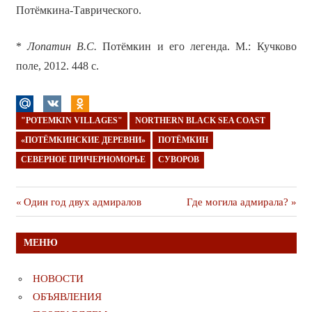
Потёмкина-Таврического.
*
Лопатин В.С.
Потёмкин и его легенда. М.: Кучково
поле, 2012. 448 с.
"POTEMKIN VILLAGES"
NORTHERN BLACK SEA COAST
«ПОТЁМКИНСКИЕ ДЕРЕВНИ»
ПОТЁМКИН
СЕВЕРНОЕ ПРИЧЕРНОМОРЬЕ
СУВОРОВ
Навигация
Предыдущая
Следующая
Один год двух адмиралов
Где могила адмирала?
публикация
публикация
по
МЕНЮ
записям
НОВОСТИ
ОБЪЯВЛЕНИЯ