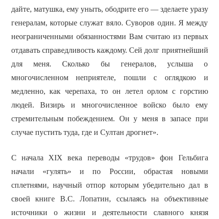
дайте, матушка, ему уныть, ободрите его — зделаете уразу
генералам, которые служат вяло. Суворов один. Я между
неограниченными обязанностями Вам считаю из первых
отдавать справедливость каждому. Сей долг приятнейший
для меня. Сколько бы генералов, услыша о
многочисленном неприятеле, пошли с оглядкою и
медленно, как черепаха, то он летел орлом с горстию
людей. Визирь и многочисленное войско было ему
стремительным побеждением. Он у меня в запасе при
случае пустить туда, где и Султан дрогнет».
С начала XIX века переводы «трудов» фон Гельбига
начали «гулять» и по России, обрастая новыми
сплетнями, научный отпор которым убедительно дал в
своей книге В.С. Лопатин, ссылаясь на объективные
источники о жизни и деятельности славного князя