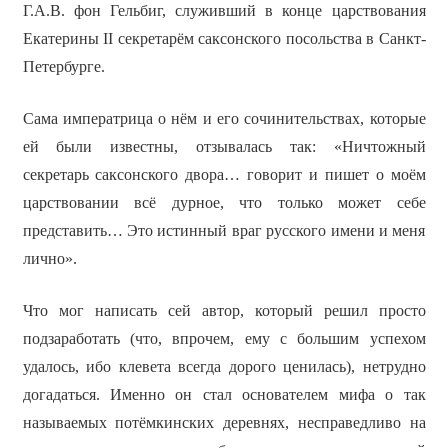
Г.А.В. фон Гельбиг, служивший в конце царствования
Екатерины II секретарём саксонского посольства в Санкт-
Петербурге.
Сама императрица о нём и его сочинительствах, которые
ей были известны, отзывалась так: «Ничтожный
секретарь саксонского двора… говорит и пишет о моём
царствовании всё дурное, что только может себе
представить… Это истинный враг русского имени и меня
лично».
Что мог написать сей автор, который решил просто
подзаработать (что, впрочем, ему с большим успехом
удалось, ибо клевета всегда дорого ценилась), нетрудно
догадаться. Именно он стал основателем мифа о так
называемых потёмкинских деревнях, несправедливо на