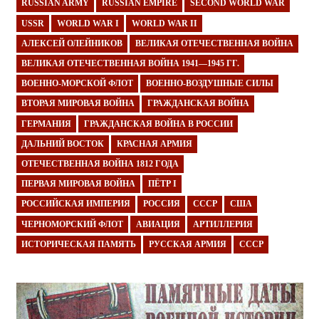
RUSSIAN ARMY
RUSSIAN EMPIRE
SECOND WORLD WAR
USSR
WORLD WAR I
WORLD WAR II
АЛЕКСЕЙ ОЛЕЙНИКОВ
ВЕЛИКАЯ ОТЕЧЕСТВЕННАЯ ВОЙНА
ВЕЛИКАЯ ОТЕЧЕСТВЕННАЯ ВОЙНА 1941—1945 ГГ.
ВОЕННО-МОРСКОЙ ФЛОТ
ВОЕННО-ВОЗДУШНЫЕ СИЛЫ
ВТОРАЯ МИРОВАЯ ВОЙНА
ГРАЖДАНСКАЯ ВОЙНА
ГЕРМАНИЯ
ГРАЖДАНСКАЯ ВОЙНА В РОССИИ
ДАЛЬНИЙ ВОСТОК
КРАСНАЯ АРМИЯ
ОТЕЧЕСТВЕННАЯ ВОЙНА 1812 ГОДА
ПЕРВАЯ МИРОВАЯ ВОЙНА
ПЁТР I
РОССИЙСКАЯ ИМПЕРИЯ
РОССИЯ
СССР
США
ЧЕРНОМОРСКИЙ ФЛОТ
АВИАЦИЯ
АРТИЛЛЕРИЯ
ИСТОРИЧЕСКАЯ ПАМЯТЬ
РУССКАЯ АРМИЯ
СССР