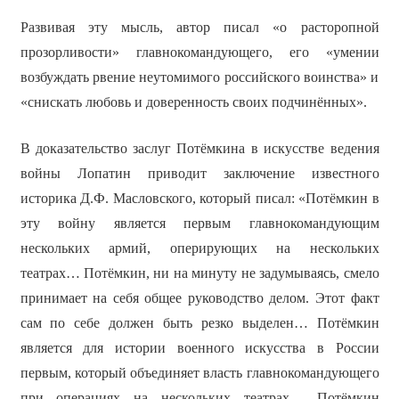
Развивая эту мысль, автор писал «о расторопной
прозорливости» главнокомандующего, его «умении
возбуждать рвение неутомимого российского воинства» и
«снискать любовь и доверенность своих подчинённых».
В доказательство заслуг Потёмкина в искусстве ведения
войны Лопатин приводит заключение известного
историка Д.Ф. Масловского, который писал: «Потёмкин в
эту войну является первым главнокомандующим
нескольких армий, оперирующих на нескольких
театрах… Потёмкин, ни на минуту не задумываясь, смело
принимает на себя общее руководство делом. Этот факт
сам по себе должен быть резко выделен… Потёмкин
является для истории военного искусства в России
первым, который объединяет власть главнокомандующего
при операциях на нескольких театрах… Потёмкин