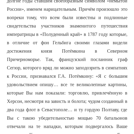
долгие годы ставшим своеобразным символом «немытой
России», именем нарицательным. Причём произошло это
вопреки тому, что всем были известны и подлинные
свидетельства участников знаменитого путешествия
императрицы в «Полуденный край» в 1787 году которые,
в отличие от фон Гельбига своими глазами видели
достижения князя Потёмкина в Северном
Причерноморье. Так, французский посланник граф
Сегюр, которого вряд ли можно заподозрить в симпатиях
к России, признавался Г.А. Потёмкину: «Я с большим
удовольствием опишу… все те великолепные картины,
которые Вы нам показали: торговлю, привлечённую в
Херсон, несмотря на зависть и болота; чудом созданный в
два года флот в Севастополе… и ту гордую Полтаву, где
Вы с такою убедительностью мощью 70 батальонов
отвечали на те нападки, которым подвергалось Ваше