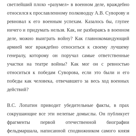
светлейший плохо «разумел» в военном деле, враждебно
относился к прославленному полководцу А.В. Суворову и
ревновал к его военным успехам. Казалось бы, глупее
ничего и придумать нельзя. Как, не разбираясь в военном
деле, можно выиграть войну? Как главнокомандующий
армией мог враждебно относиться к своему лучшему
генералу, которому он поручал самые ответственные
участки на театре войны? Как мог он с ревностью
относиться к победам Суворова, если это были и его
победы как человека, отвечавшего за весь ход военных
действий?
В.С. Лопатин приводит убедительные факты, в прах
сокрушающие все эти нелепые домыслы. Он публикует
фрагменты первой отечественной биографии
фельдмаршала, написанной сподвижником самого князя