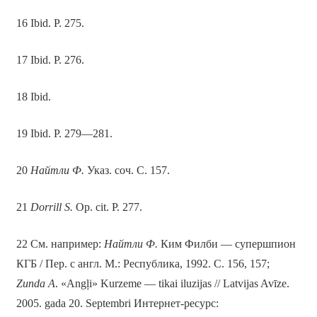
16 Ibid. P. 275.
17 Ibid. P. 276.
18 Ibid.
19 Ibid. P. 279—281.
20
Найтли
Ф.
Указ. соч. С. 157.
21
Dorrill S.
Op. cit. P. 277.
22 См. например:
Найтли
Ф.
Ким Филби — супершпион
КГБ / Пер. с англ. М.: Республика, 1992. С. 156, 157;
Zunda
A
. «Angļi» Kurzeme — tikai iluzijas // Latvijas Avīze.
2005. gada 20. Septembri Интернет-ресурс: