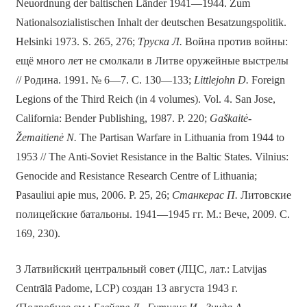
Neuordnung der baltischen Länder 1941—1944. Zum
Nationalsozialistischen Inhalt der deutschen Besatzungspolitik.
Helsinki 1973. S. 265, 276;
Труска Л.
Война против войны:
ещё много лет не смолкали в Литве оружейные выстрелы
// Родина. 1991. № 6—7. С. 130—133;
Littlejohn D.
Foreign
Legions of the Third Reich (in 4 volumes). Vol. 4. San Jose,
California: Bender Publishing, 1987. P. 220;
Gaškaitė-
Žemaitienė N.
The Partisan Warfare in Lithuania from 1944 to
1953 // The Anti-Soviet Resistance in the Baltic States. Vilnius:
Genocide and Resistance Research Centre of Lithuania;
Pasauliui apie mus, 2006. P. 25, 26;
Станкерас П.
Литовские
полицейские батальоны. 1941—1945 гг. М.: Вече, 2009. С.
169, 230).
3 Латвийский центральный совет (ЛЦС, лат.: Latvijas
Centrālā Padome, LCP) создан 13 августа 1943 г.