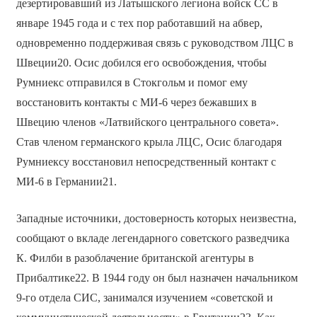
дезертировавший из Латышского легиона войск СС в
январе 1945 года и с тех пор работавший на абвер,
одновременно поддерживая связь с руководством ЛЦС в
Швеции20. Осис добился его освобождения, чтобы
Румниекс отправился в Стокгольм и помог ему
восстановить контакты с МИ-6 через бежавших в
Швецию членов «Латвийского центрального совета».
Став членом германского крыла ЛЦС, Осис благодаря
Румниексу восстановил непосредственный контакт с
МИ-6 в Германии21.
Западные источники, достоверность которых неизвестна,
сообщают о вкладе легендарного советского разведчика
К. Филби в разоблачение британской агентуры в
Прибалтике22. В 1944 году он был назначен начальником
9-го отдела СИС, занимался изучением «советской и