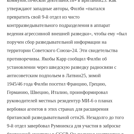
коммунистической деятельности» в Британии23. Как
утверждают западные авторы, Филби «пытался
превратить свой 9-й отдел из чисто
контрразведывательного подразделения в аппарат
ведения агрессивной внешней разведки», чтобы ему «был
поручен сбор разведывательной информации на
территории Советского Союза»24. Эти свидетельства
противоречивы. Якобы Карр сообщил Филби об
установлении через шведскую разведку радиосвязи с
антисоветским подпольем в Латвии25, зимой
1945/46 года Филби посетил Францию, Грецию,
Германию, Швецию, Италию, проинформировал
руководителей местных резидентур МИ-6 о планах
вербовки агентов в этих странах для расширения
британской разведывательной сети26. Незадолго до того
9-й отдел завербовал Румниекса для участия в заброске