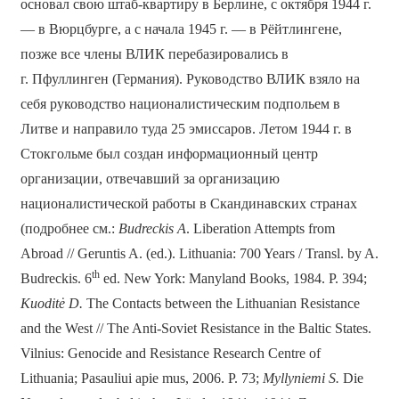
основал свою штаб-квартиру в Берлине, с октября 1944 г.
— в Вюрцбурге, а с начала 1945 г. — в Рёйтлингене,
позже все члены ВЛИК перебазировались в
г. Пфуллинген (Германия). Руководство ВЛИК взяло на
себя руководство националистическим подпольем в
Литве и направило туда 25 эмиссаров. Летом 1944 г. в
Стокгольме был создан информационный центр
организации, отвечавший за организацию
националистической работы в Скандинавских странах
(подробнее см.:
Budreckis
A
. Liberation Attempts from
Abroad // Geruntis A. (ed.). Lithuania: 700 Years / Transl. by A.
th
Budreckis. 6
ed. New York: Manyland Books, 1984. P. 394;
Kuoditė D.
The Contacts between the Lithuanian Resistance
and the West // The Anti-Soviet Resistance in the Baltic States.
Vilnius: Genocide and Resistance Research Centre of
Lithuania; Pasauliui apie mus, 2006. P. 73;
Myllyniemi S.
Die