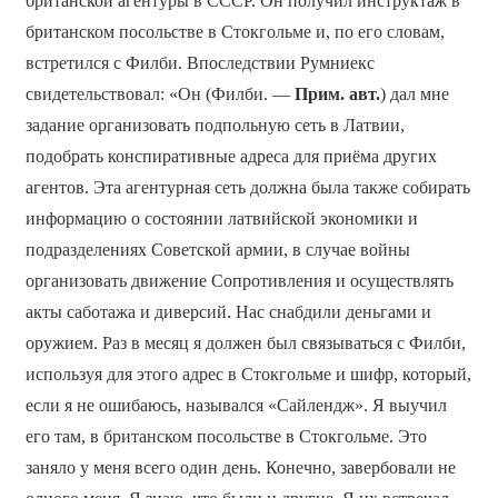
британской агентуры в СССР. Он получил инструктаж в
британском посольстве в Стокгольме и, по его словам,
встретился с Филби. Впоследствии Румниекс
свидетельствовал: «Он (Филби. —
Прим. авт.
) дал мне
задание организовать подпольную сеть в Латвии,
подобрать конспиративные адреса для приёма других
агентов. Эта агентурная сеть должна была также собирать
информацию о состоянии латвийской экономики и
подразделениях Советской армии, в случае войны
организовать движение Сопротивления и осуществлять
акты саботажа и диверсий. Нас снабдили деньгами и
оружием. Раз в месяц я должен был связываться с Филби,
используя для этого адрес в Стокгольме и шифр, который,
если я не ошибаюсь, назывался «Сайлендж». Я выучил
его там, в британском посольстве в Стокгольме. Это
заняло у меня всего один день. Конечно, завербовали не