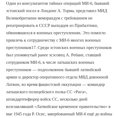
Один из консультантов тайных операций МИ-6, бывший
эстонский посол в Лондоне А. Торма, представил МИД
Великобритании меморандум с требованием не
репатриировать в СССР выходцев из Прибалтики,
обвинявшихся в военных преступлениях. Это помогло
привлечь к сотрудничеству с МИ-6 многих военных
преступников17. Среди эстонских военных преступников
был упомянутый ранее эсэсовец А. Ребане, ставший
сотрудником МИ-6, в числе латышских военных
преступников — подполковник бывшей латвийской
армии и директор оперативного отдела МВД довоенной
Латвии, во время фашистской оккупации — командир
латышского полицейского полка СС «Рига»,
штандартенфюрер войск СС, несколько дней
возглавлявший «Латвийское временное правительство» в
мае 1945 года Р. Осис, завербованный МИ-6 ещё до войны