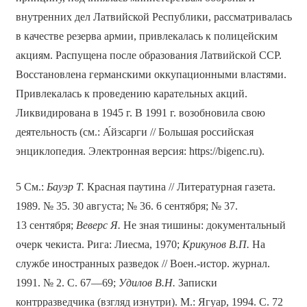
внутренних дел Латвийской Республики, рассматривалась
в качестве резерва армии, привлекалась к полицейским
акциям. Распущена после образования Латвийской ССР.
Восстановлена германскими оккупационными властями.
Привлекалась к проведению карательных акций.
Ликвидирована в 1945 г. В 1991 г. возобновила свою
деятельность (см.: А́йзсарги // Большая российская
энциклопедия. Электронная версия: https://bigenc.ru).
5 См.:
Бауэр Т.
Красная паутина // Литературная газета.
1989. № 35. 30 августа; № 36. 6 сентября; № 37.
13 сентября;
Веверс Я.
Не зная тишины: документальный
очерк чекиста. Рига: Лиесма, 1970;
Крикунов В.П.
На
службе иностранных разведок // Воен.-истор. журнал.
1991. № 2. С. 67—69;
Удилов В.Н.
Записки
контрразведчика (взгляд изнутри). М.: Ягуар, 1994. С. 72