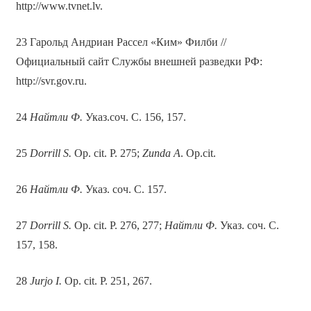
http://www.tvnet.lv.
23 Гарольд Андриан Рассел «Ким» Филби //
Официальный сайт Службы внешней разведки РФ:
http://svr.gov.ru.
24
Найтли Ф.
Указ.соч. С. 156, 157.
25
Dorrill S.
Op. cit. P. 275;
Zunda A
. Op.cit.
26
Найтли Ф.
Указ. соч. С. 157.
27
Dorrill
S
.
Op. cit. P. 276, 277;
Найтли Ф.
Указ. соч. С.
157, 158.
28
Ju
rjo
I
.
Op. cit. P. 251, 267.