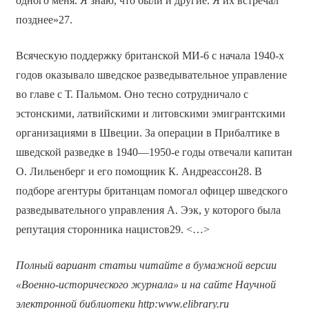
одного меня. Я знаю, что были и другие. Я их встречал
позднее»27.
Всяческую поддержку британской МИ-6 с начала 1940-х
годов оказывало шведское разведывательное управление
во главе с Т. Пальмом. Оно тесно сотрудничало с
эстонскими, латвийскими и литовскими эмигрантскими
организациями в Швеции. За операции в Прибалтике в
шведской разведке в 1940—1950-е годы отвечали капитан
О. Лильенберг и его помощник К. Андреассон28. В
подборе агентуры британцам помогал офицер шведского
разведывательного управления А. Ээк, у которого была
репутация сторонника нацистов29. <…>
Полный вариант статьи читайте в бумажной версии
«Военно-исторического журнала» и на сайте Научной
электронной библиотеки
http
:
www
.
elibrary
.
ru