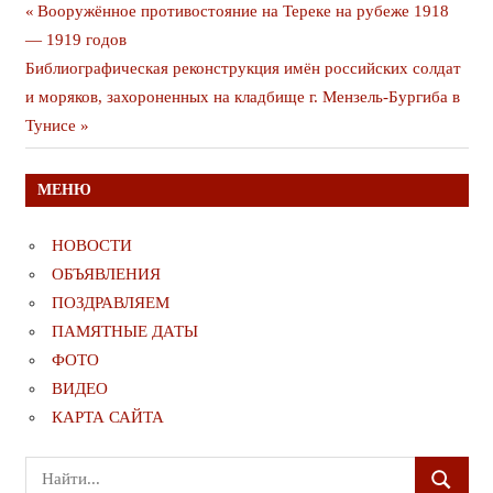
Навигация
Предыдущая
Вооружённое противостояние на Тереке на рубеже 1918
публикация
— 1919 годов
по
Следующая
Библиографическая реконструкция имён российских солдат
записям
публикация
и моряков, захороненных на кладбище г. Мензель-Бургиба в
Тунисе
МЕНЮ
НОВОСТИ
ОБЪЯВЛЕНИЯ
ПОЗДРАВЛЯЕМ
ПАМЯТНЫЕ ДАТЫ
ФОТО
ВИДЕО
КАРТА САЙТА
Поиск
ПОИСК