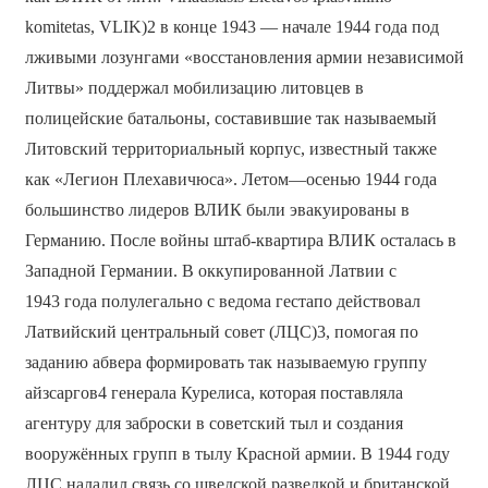
komitetas, VLIK)2 в конце 1943 — начале 1944 года под
лживыми лозунгами «восстановления армии независимой
Литвы» поддержал мобилизацию литовцев в
полицейские батальоны, составившие так называемый
Литовский территориальный корпус, известный также
как «Легион Плехавичюса». Летом—осенью 1944 года
большинство лидеров ВЛИК были эвакуированы в
Германию. После войны штаб-квартира ВЛИК осталась в
Западной Германии. В оккупированной Латвии с
1943 года полулегально с ведома гестапо действовал
Латвийский центральный совет (ЛЦС)3, помогая по
заданию абвера формировать так называемую группу
айзсаргов4 генерала Курелиса, которая поставляла
агентуру для заброски в советский тыл и создания
вооружённых групп в тылу Красной армии. В 1944 году
ЛЦС наладил связь со шведской разведкой и британской