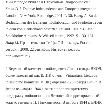
1944 г. продолжил её в Стокгольме (подробнее см.:
Smith D.J.
Estonia: Independence and European integration.
London; New York: Routledge, 2001. P. 36;
Isberg A.
Zu den
Bedingungen des Befreiens: Kollaboration und Freiheitsstreben
in dem von Deutschland besetzten Estland 1941 bis 1944.
Stockholm: Almquist & Wiksell intern., 1992. S. 130, 131;
Лаар
М
.
Правительство Тийфа // Иносми.ру. Россия
сегодня. 2008. 22 сентября. Интернет-ресурс:
http://inosmi.ru).
2 Верховный комитет освобождения Литвы (сокр.: ВКОЛ,
более известный как ВЛИК от лит.: Viriausiasis Lietuvos
iplasvinimo komitetas, VLIK) образован 25 ноября 1943 г. В
феврале—марте 1944 г. оказал пропагандистскую
поддержку мобилизации в Литовский территориальный
корпус генерала П. Плехавичюса. В августе 1944 г. ВЛИК