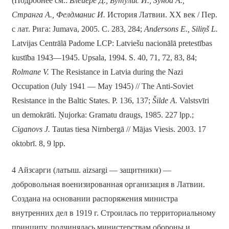
(Подробнее см.:
Блейере Д., Бутулис И., Зунда А.,
Странга А., Фелдманис И.
История Латвии. ХХ век / Пер.
с лат. Рига: Jumava, 2005. С. 283, 284;
Andersons E
.,
Sili
ņš
L
.
Latvijas Centrālā Padome LCP: Latviešu nacionālā pretestības
kustība 1943—1945. Upsala, 1994. S. 40, 71, 72, 83, 84;
Rolmane V.
The Resistance in Latvia during the Nazi
Occupation (July 1941 — May 1945) // The Anti-Soviet
Resistance in the Baltic States. P. 136, 137;
Šilde A.
Valstsvīri
un demokrāti. Ņujorka: Gramatu draugs, 1985. 227 lpp.;
Ciganovs J.
Tautas tiesa Nirnbergā // Mājas Viesis. 2003. 17
oktobrī. 8, 9 lpp.
4 Айзсарги (латыш. aizsargi — защитники) —
добровольная военизированная организация в Латвии.
Создана на основании распоряжения министра
внутренних дел в 1919 г. Строилась по территориальному
принципу, подчинялась министерствам обороны и