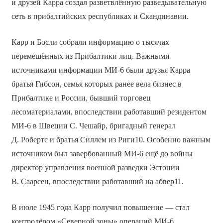
и друзей Карра создал разветвлённую разведывательную
сеть в прибалтийских республиках и Скандинавии.
Карр и Босли собрали информацию о тысячах
перемещённых из Прибалтики лиц. Важными
источниками информации МИ-6 были друзья Карра
братья Гибсон, семья которых ранее вела бизнес в
Прибалтике и России, бывший торговец
лесоматериалами, впоследствии работавший резидентом
МИ-6 в Швеции С. Чешайр, бригадный генерал
Д. Робертс и братья Силлем из Риги10. Особенно важным
источником был завербованный МИ-6 ещё до войны
директор управления военной разведки Эстонии
В. Саарсен, впоследствии работавший на абвер11.
В июле 1945 года Карр получил повышение — стал
контролёром «Северной зоны» операций МИ-6,